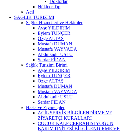
Doktorlar
Nükleer Tıp
Acil
SAĞLIK TURİZİMİ
Sağlık Hizmetleri ve Hekimler
Ayşe YILDIRIM
Eylem TUNÇER
Özge ALTAŞ
Mustafa DUMAN
Mustafa VAYVADA
Abdulkadir USLU
Serdar FİDAN
Sağlık Turizimi Birimi
Ayşe YILDIRIM
Eylem TUNÇER
Özge ALTAŞ
Mustafa DUMAN
Mustafa VAYVADA
Abdulkadir USLU
Serdar FİDAN
Hasta ve Ziyaretçiler
ACİL SERVİS BİLGİLENDİRME VE
ZİYARETÇİ KURALLARI
ÇOCUK KALP CERRAHİSİ YOĞUN
BAKIM ÜNİTESİ BİLGİLENDİRME VE