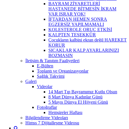
BAYRAM ZİYARETLERİ
HASTANEDE BİTMESİN İKRAM
VAR ISRAR YOK!
İFTARDAN HEMEN SONRA
EGZERSİZ YAPILMAMALI
KOLESTEROLE ORUÇ ETKİSİ
KALPTEN TEŞEKKÜR
Çocukların kalbini ekran değil HAREKET
KORUR
SICAKLAR KALP AYARLARINIZI
BOZMASIN
İletişim & Tanıtım Faaliyetleri
E-Bülten
Toplantı ve Organizasyonlar
Sağlık Takvimi
Galeri
Videolar
14 Mart Tıp Bayramımız Kutlu Olsun
8 Mart Dünya Kadınlar Günü
5 Mayıs Dünya El Hijyeni Günü
Fotoğraflar
Hemşireler Haftası
Bilgilendirme Videoları
Himss 7 Dijitalleşme Videosu