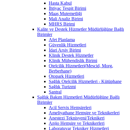
Hasta Kabul
İhtiyaç Tespit Birimi
Maaş Mutemetliği
Mali Analiz Birimi
MHRS Birimi
Kalite ve Destek Hizmetler Müdürlüğüne Bağlı
Birimler
Afet Planlama
Güvenlik Hizmetleri
İdari Arşiv Birimi
Klinik Destek Hizmetler
Klinik Mühendislik Birimi
Otelcilik Hizmetleri(Mescid, Morg,
Berberhane)
Otopark Hizmetleri
Sağlık Otelcilik Hizmetleri - Kütüphane
Sağlık Turizmi
Santral
Sağlık Bakım Hizmetleri Müdürlüğüne Bağlı
Birimler
Acil Servis Hemşireleri
Ameliyathane Hemşire ve Teknikerleri
Anestezi Teknisyeni/Teknikeri
Anjio Hemşire ve Teknikerleri
Laboratuvar Tekniker Hizmetleri