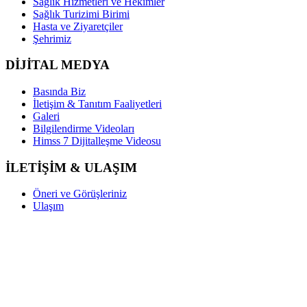
Sağlık Hizmetleri ve Hekimler
Sağlık Turizimi Birimi
Hasta ve Ziyaretçiler
Şehrimiz
DİJİTAL MEDYA
Basında Biz
İletişim & Tanıtım Faaliyetleri
Galeri
Bilgilendirme Videoları
Himss 7 Dijitalleşme Videosu
İLETİŞİM & ULAŞIM
Öneri ve Görüşleriniz
Ulaşım