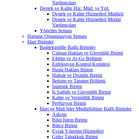
Yardımcıları
Destek ve Kalite Hiz. Müd. ve Yrd.
Destek ve Kalite Hizmetleri Müdürü
Destek ve Kalite Hizmetleri Müdür
Yardımcıları
Yönetim Şeması
Hastane Organizasyon Şeması
İdari Birimler
Başhekimliğe Bağlı Birimler
Çalışan Hakları ve Güvenliği Birimi
Eğitim ve Ar-Ge Bölümü
Enfeksiyon Kontrol Komitesi
Hasta Hakları Birimi
Hukuk ve Disiplin Birimi
İletişim ve Tanıtım Bölümü
İstatistik Birimi
İş Sağlığı ve Güvenliği Birimi
Kalite ve Verimlilik Birimi
Perfüzyon Birimi
İdari ve Mali İşler Müdürlüğüne Bağlı Birimler
Askom
Bilgi İşlem Birimi
Bütçe Birimi
Evrak Yönetim Hizmetleri
Gider Tahakkuk Birimi