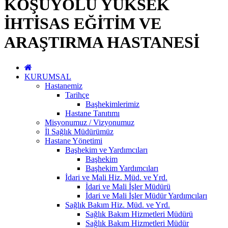
KOŞUYOLU YÜKSEK
İHTİSAS EĞİTİM VE
ARAŞTIRMA HASTANESİ
KURUMSAL
Hastanemiz
Tarihçe
Başhekimlerimiz
Hastane Tanıtımı
Misyonumuz / Vizyonumuz
İl Sağlık Müdürümüz
Hastane Yönetimi
Başhekim ve Yardımcıları
Başhekim
Başhekim Yardımcıları
İdari ve Mali Hiz. Müd. ve Yrd.
İdari ve Mali İşler Müdürü
İdari ve Mali İşler Müdür Yardımcıları
Sağlık Bakım Hiz. Müd. ve Yrd.
Sağlık Bakım Hizmetleri Müdürü
Sağlık Bakım Hizmetleri Müdür