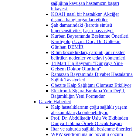
sağlığına kavuşan hastamızın başarı
hikayesi.
KOAH nasıl bir hastalıktır, Akciğer
dışında hangi organları etkiler
Şah damarındaki (karotis sinüsü
hipersensitivitesi) aşırı hassasiyet
Kurban Bayramında Beslenme Önerileri
Kardiyoloji Uzm. Doç. Dr. Gültekin
Günhan DEMİR
Ritim bozuklukları, çarpıntı, ani riskler
belirtiler, nedenler ve tedavi yöntemleri.
14 Mart Tıp Bayramı "Dünyaya Yine
Gelsem Doktor Olurdum"
Ramazan Bayramında Diyabet Hastalarına
Sağlık Tavsiyeleri
Obezite Kalp Sağlığını Olumsuz Etkiliyor
Elektronik Sigara Bırakma Yolu Değil,
Bağımlılığın Yeni Formudur
Gazete Haberleri
Kalp hastalıklarının çoğu sağlıklı yaşam
alışkanlıklarıyla önlenebiliyor.
Prof. Dr. Abdülkadir Uslu Ve Ekibinden
Dünya Tıbbına Örnek Olacak Başarı
İftar ve sahurda sağlıklı beslenme önerileri
WPW sendromuna üç boyutlu çözüm