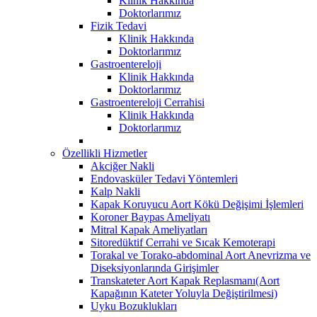
Klinik Hakkında
Doktorlarımız
Fizik Tedavi
Klinik Hakkında
Doktorlarımız
Gastroentereloji
Klinik Hakkında
Doktorlarımız
Gastroentereloji Cerrahisi
Klinik Hakkında
Doktorlarımız
Özellikli Hizmetler
Akciğer Nakli
Endovasküler Tedavi Yöntemleri
Kalp Nakli
Kapak Koruyucu Aort Kökü Değişimi İşlemleri
Koroner Baypas Ameliyatı
Mitral Kapak Ameliyatları
Sitoredüktif Cerrahi ve Sıcak Kemoterapi
Torakal ve Torako-abdominal Aort Anevrizma ve
Diseksiyonlarında Girişimler
Transkateter Aort Kapak Replasmanı(Aort
Kapağının Kateter Yoluyla Değiştirilmesi)
Uyku Bozuklukları