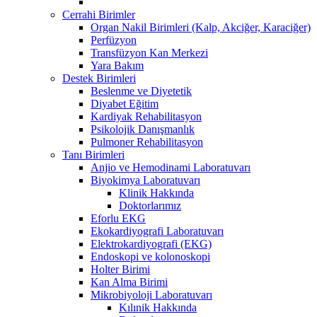
Cerrahi Birimler
Organ Nakil Birimleri (Kalp, Akciğer, Karaciğer)
Perfüzyon
Transfüzyon Kan Merkezi
Yara Bakım
Destek Birimleri
Beslenme ve Diyetetik
Diyabet Eğitim
Kardiyak Rehabilitasyon
Psikolojik Danışmanlık
Pulmoner Rehabilitasyon
Tanı Birimleri
Anjio ve Hemodinami Laboratuvarı
Biyokimya Laboratuvarı
Klinik Hakkında
Doktorlarımız
Eforlu EKG
Ekokardiyografi Laboratuvarı
Elektrokardiyografi (EKG)
Endoskopi ve kolonoskopi
Holter Birimi
Kan Alma Birimi
Mikrobiyoloji Laboratuvarı
Kılınik Hakkında