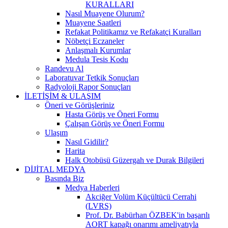
KURALLARI
Nasıl Muayene Olurum?
Muayene Saatleri
Refakat Politikamız ve Refakatçi Kuralları
Nöbetçi Eczaneler
Anlaşmalı Kurumlar
Medula Tesis Kodu
Randevu Al
Laboratuvar Tetkik Sonuçları
Radyoloji Rapor Sonuçları
İLETİŞİM & ULAŞIM
Öneri ve Görüşleriniz
Hasta Görüş ve Öneri Formu
Çalışan Görüş ve Öneri Formu
Ulaşım
Nasıl Gidilir?
Harita
Halk Otobüsü Güzergah ve Durak Bilgileri
DİJİTAL MEDYA
Basında Biz
Medya Haberleri
Akciğer Volüm Küçültücü Cerrahi
(LVRS)
Prof. Dr. Babürhan ÖZBEK'in başarılı
AORT kapağı onarımı ameliyatıyla