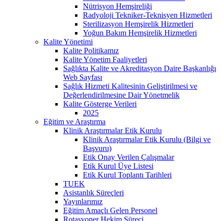
Nütrisyon Hemşireliği
Radyoloji Tekniker-Teknisyen Hizmetleri
Sterilizasyon Hemşirelik Hizmetleri
Yoğun Bakım Hemşirelik Hizmetleri
Kalite Yönetimi
Kalite Politikamız
Kalite Yönetim Faaliyetleri
Sağlıkta Kalite ve Akreditasyon Daire Başkanlığı
Web Sayfası
Sağlık Hizmeti Kalitesinin Geliştirilmesi ve
Değerlendirilmesine Dair Yönetmelik
Kalite Gösterge Verileri
2025
Eğitim ve Araştırma
Klinik Araştırmalar Etik Kurulu
Klinik Araştırmalar Etik Kurulu (Bilgi ve
Başvuru)
Etik Onay Verilen Çalışmalar
Etik Kurul Üye Listesi
Etik Kurul Toplantı Tarihleri
TUEK
Asistanlık Süreçleri
Yayınlarımız
Eğitim Amaçlı Gelen Personel
Rotasyoner Hekim Süreci