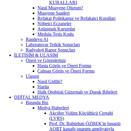
KURALLARI
Nasıl Muayene Olurum?
Muayene Saatleri
Refakat Politikamız ve Refakatçi Kuralları
Nöbetçi Eczaneler
Anlaşmalı Kurumlar
Medula Tesis Kodu
Randevu Al
Laboratuvar Tetkik Sonuçları
Radyoloji Rapor Sonuçları
İLETİŞİM & ULAŞIM
Öneri ve Görüşleriniz
Hasta Görüş ve Öneri Formu
Çalışan Görüş ve Öneri Formu
Ulaşım
Nasıl Gidilir?
Harita
Halk Otobüsü Güzergah ve Durak Bilgileri
DİJİTAL MEDYA
Basında Biz
Medya Haberleri
Akciğer Volüm Küçültücü Cerrahi
(LVRS)
Prof. Dr. Babürhan ÖZBEK'in başarılı
AORT kapağı onarımı ameliyatıyla