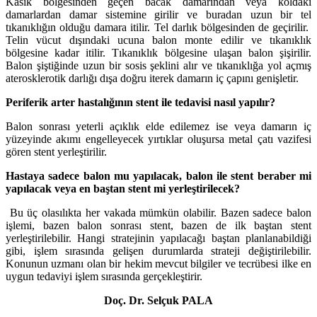
Kasık bölgesinden geçen bacak damarından veya koldaki
damarlardan damar sistemine girilir ve buradan uzun bir tel
tıkanıklığın olduğu damara itilir. Tel darlık bölgesinden de geçirilir.
Telin vücut dışındaki ucuna balon monte edilir ve tıkanıklık
bölgesine kadar itilir. Tıkanıklık bölgesine ulaşan balon şişirilir.
Balon şiştiğinde uzun bir sosis şeklini alır ve tıkanıklığa yol açmış
aterosklerotik darlığı dışa doğru iterek damarın iç çapını genişletir.
Periferik arter hastalığının stent ile tedavisi nasıl yapılır?
Balon sonrası yeterli açıklık elde edilemez ise veya damarın iç
yüzeyinde akımı engelleyecek yırtıklar oluşursa metal çatı vazifesi
gören stent yerleştirilir.
Hastaya sadece balon mu yapılacak, balon ile stent beraber mi
yapılacak veya en baştan stent mi yerleştirilecek?
Bu üç olasılıkta her vakada mümkün olabilir. Bazen sadece balon
işlemi, bazen balon sonrası stent, bazen de ilk baştan stent
yerleştirilebilir. Hangi stratejinin yapılacağı baştan planlanabildiği
gibi, işlem sırasında gelişen durumlarda strateji değiştirilebilir.
Konunun uzmanı olan bir hekim mevcut bilgiler ve tecrübesi ilke en
uygun tedaviyi işlem sırasında gerçekleştirir.
Doç. Dr. Selçuk PALA