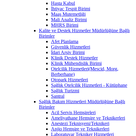
Hasta Kabul
İhtiyaç Tespit Birimi
Maaş Mutemetliği
Mali Analiz Birimi
MHRS Birimi
Kalite ve Destek Hizmetler Müdürlüğüne Bağlı
Birimler
Afet Planlama
Güvenlik Hizmetleri
İdari Arşiv Birimi
Klinik Destek Hizmetler
Klinik Mühendislik Birimi
Otelcilik Hizmetleri(Mescid, Morg,
Berberhane)
Otopark Hizmetleri
Sağlık Otelcilik Hizmetleri - Kütüphane
Sağlık Turizmi
Santral
Sağlık Bakım Hizmetleri Müdürlüğüne Bağlı
Birimler
Acil Servis Hemşireleri
Ameliyathane Hemşire ve Teknikerleri
Anestezi Teknisyeni/Teknikeri
Anjio Hemşire ve Teknikerleri
Laboratuvar Tekniker Hizmetleri