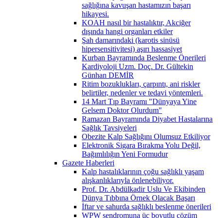
sağlığına kavuşan hastamızın başarı
hikayesi.
KOAH nasıl bir hastalıktır, Akciğer
dışında hangi organları etkiler
Şah damarındaki (karotis sinüsü
hipersensitivitesi) aşırı hassasiyet
Kurban Bayramında Beslenme Önerileri
Kardiyoloji Uzm. Doç. Dr. Gültekin
Günhan DEMİR
Ritim bozuklukları, çarpıntı, ani riskler
belirtiler, nedenler ve tedavi yöntemleri.
14 Mart Tıp Bayramı "Dünyaya Yine
Gelsem Doktor Olurdum"
Ramazan Bayramında Diyabet Hastalarına
Sağlık Tavsiyeleri
Obezite Kalp Sağlığını Olumsuz Etkiliyor
Elektronik Sigara Bırakma Yolu Değil,
Bağımlılığın Yeni Formudur
Gazete Haberleri
Kalp hastalıklarının çoğu sağlıklı yaşam
alışkanlıklarıyla önlenebiliyor.
Prof. Dr. Abdülkadir Uslu Ve Ekibinden
Dünya Tıbbına Örnek Olacak Başarı
İftar ve sahurda sağlıklı beslenme önerileri
WPW sendromuna üç boyutlu çözüm