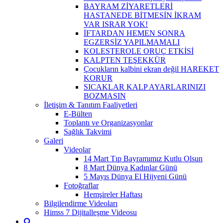
BAYRAM ZİYARETLERİ
HASTANEDE BİTMESİN İKRAM
VAR ISRAR YOK!
İFTARDAN HEMEN SONRA
EGZERSİZ YAPILMAMALI
KOLESTEROLE ORUÇ ETKİSİ
KALPTEN TEŞEKKÜR
Çocukların kalbini ekran değil HAREKET
KORUR
SICAKLAR KALP AYARLARINIZI
BOZMASIN
İletişim & Tanıtım Faaliyetleri
E-Bülten
Toplantı ve Organizasyonlar
Sağlık Takvimi
Galeri
Videolar
14 Mart Tıp Bayramımız Kutlu Olsun
8 Mart Dünya Kadınlar Günü
5 Mayıs Dünya El Hijyeni Günü
Fotoğraflar
Hemşireler Haftası
Bilgilendirme Videoları
Himss 7 Dijitalleşme Videosu