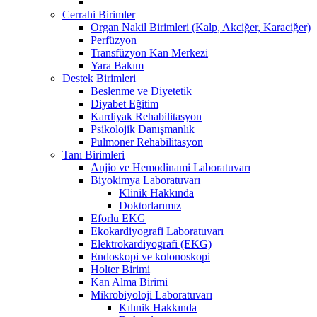
Cerrahi Birimler
Organ Nakil Birimleri (Kalp, Akciğer, Karaciğer)
Perfüzyon
Transfüzyon Kan Merkezi
Yara Bakım
Destek Birimleri
Beslenme ve Diyetetik
Diyabet Eğitim
Kardiyak Rehabilitasyon
Psikolojik Danışmanlık
Pulmoner Rehabilitasyon
Tanı Birimleri
Anjio ve Hemodinami Laboratuvarı
Biyokimya Laboratuvarı
Klinik Hakkında
Doktorlarımız
Eforlu EKG
Ekokardiyografi Laboratuvarı
Elektrokardiyografi (EKG)
Endoskopi ve kolonoskopi
Holter Birimi
Kan Alma Birimi
Mikrobiyoloji Laboratuvarı
Kılınik Hakkında