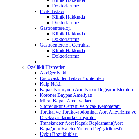
Klinik Hakkında
Doktorlarımız
Fizik Tedavi
Klinik Hakkında
Doktorlarımız
Gastroentereloji
Klinik Hakkında
Doktorlarımız
Gastroentereloji Cerrahisi
Klinik Hakkında
Doktorlarımız
Özellikli Hizmetler
Akciğer Nakli
Endovasküler Tedavi Yöntemleri
Kalp Nakli
Kapak Koruyucu Aort Kökü Değişimi İşlemleri
Koroner Baypas Ameliyatı
Mitral Kapak Ameliyatları
Sitoredüktif Cerrahi ve Sıcak Kemoterapi
Torakal ve Torako-abdominal Aort Anevrizma ve
Diseksiyonlarında Girişimler
Transkateter Aort Kapak Replasmanı(Aort
Kapağının Kateter Yoluyla Değiştirilmesi)
Uyku Bozuklukları