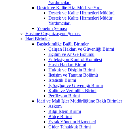
Yardımcıları
Destek ve Kalite Hiz. Müd. ve Yrd.
Destek ve Kalite Hizmetleri Müdürü
Destek ve Kalite Hizmetleri Müdür
Yardımcıları
Yönetim Şeması
Hastane Organizasyon Şeması
İdari Birimler
Başhekimliğe Bağlı Birimler
Çalışan Hakları ve Güvenliği Birimi
Eğitim ve Ar-Ge Bölümü
Enfeksiyon Kontrol Komitesi
Hasta Hakları Birimi
Hukuk ve Disiplin Birimi
İletişim ve Tanıtım Bölümü
İstatistik Birimi
İş Sağlığı ve Güvenliği Birimi
Kalite ve Verimlilik Birimi
Perfüzyon Birimi
İdari ve Mali İşler Müdürlüğüne Bağlı Birimler
Askom
Bilgi İşlem Birimi
Bütçe Birimi
Evrak Yönetim Hizmetleri
Gider Tahakkuk Birimi