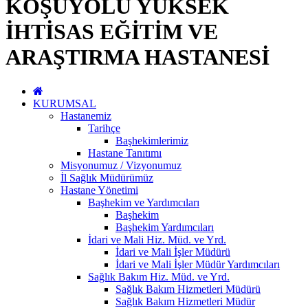
KOŞUYOLU YÜKSEK
İHTİSAS EĞİTİM VE
ARAŞTIRMA HASTANESİ
KURUMSAL
Hastanemiz
Tarihçe
Başhekimlerimiz
Hastane Tanıtımı
Misyonumuz / Vizyonumuz
İl Sağlık Müdürümüz
Hastane Yönetimi
Başhekim ve Yardımcıları
Başhekim
Başhekim Yardımcıları
İdari ve Mali Hiz. Müd. ve Yrd.
İdari ve Mali İşler Müdürü
İdari ve Mali İşler Müdür Yardımcıları
Sağlık Bakım Hiz. Müd. ve Yrd.
Sağlık Bakım Hizmetleri Müdürü
Sağlık Bakım Hizmetleri Müdür