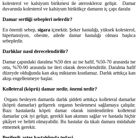
kolesterol ve kalsiyum birikmesi ile ateroskleroz gelişir. Damar
duvarında kolesterol ve kalsiyum biriktikçe damarın iç çapı daralır.
Damar sertliği sebepleri nelerdir?
En önemli sebep,
sigara
içmektir. Şeker hastalığı, yüksek kolesterol,
hipertansiyon, obesite, ailede damar hastalığı olması başlıca
sebepledir.
Darlıklar nasıl derecelendirilir?
Damar çapındaki daralma %50 den az ise hafif, %50-70 arasında ise
orta, %70-90 arasında ise ileri olarak derecelendirilir. Daralma hafif
düzeyde olduğunda kan akış miktarını kısıtlamaz. Darlık arttıkça kan
akışı engellenmeye başlar.
Kolleteral (köprü) damar nedir, önemi nedir?
Organı besleyen damarda darlık şiddeti arttıkça kolleteral damarlar
(köprü damarlar) gelişerek organın beslenmesi sağlamaya çalışılır.
Bazı hastalarda köprü damar olarak isimlendirilen kolleteral
damarlar çok iyi gelişir, gerekli kan akımını sağlar ve hastada hiçbir
şikâyet ve belirti olmayabilir. Bu hastalar da tıkalı damara müdahale
etmemek gerekir.
Periferik arter hastalığında tedavi