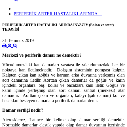
PERİFERİK ARTER HASTALIKLARINDA ...
PERİFERİK ARTER HASTALIKLARINDA İNVAZİV (Balon ve stent)
TEDAVİSİ
31 Temmuz 2019
Merkezi ve periferik damar ne demektir?
Vücudumuzdaki kan damarları vasıtası ile vücudumuzdaki her bir
noktaya kan iletilmektedir. Dolaşım sisteminin pompası kalptir.
Kalpten çıkan kan göğüs ve karının arka duvarına yerleşmiş olan
aort damarına iletilir. Aorttan çıkan damarlar da göğüs ve karın
içindeki organlara, baş, kollar ve bacaklara kanı iletir. Göğüs ve
karın içinde yerleşmiş olan aort damarı santral (merkezi) atar
damardır. Aorttan çıkan ve organları, kafayı (şah damarı) kol ve
bacakları besleyen damarlara periferik damarlar denir.
Damar sertliği nedir?
Ateroskleroz, Latince bir kelime olup damar sertliği demektir.
Normalde damarlar elastik yapıda olup damar duvarının içerisinde