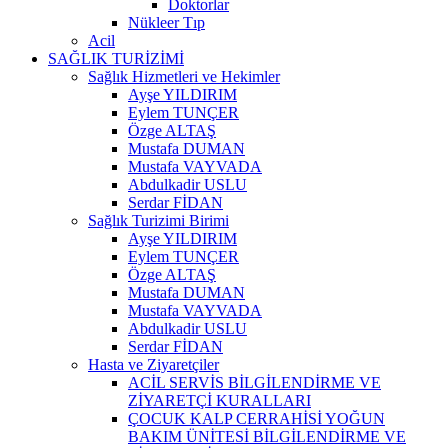
Doktorlar
Nükleer Tıp
Acil
SAĞLIK TURİZİMİ
Sağlık Hizmetleri ve Hekimler
Ayşe YILDIRIM
Eylem TUNÇER
Özge ALTAŞ
Mustafa DUMAN
Mustafa VAYVADA
Abdulkadir USLU
Serdar FİDAN
Sağlık Turizimi Birimi
Ayşe YILDIRIM
Eylem TUNÇER
Özge ALTAŞ
Mustafa DUMAN
Mustafa VAYVADA
Abdulkadir USLU
Serdar FİDAN
Hasta ve Ziyaretçiler
ACİL SERVİS BİLGİLENDİRME VE
ZİYARETÇİ KURALLARI
ÇOCUK KALP CERRAHİSİ YOĞUN
BAKIM ÜNİTESİ BİLGİLENDİRME VE