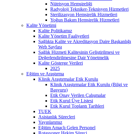
Nütrisyon Hemşireliği
Radyoloji Tekniker-Teknisyen Hizmetleri
Sterilizasyon Hemşirelik Hizmetleri
Yoğun Bakım Hemşirelik Hizmetleri
Kalite Yönetimi
Kalite Politikamız
Kalite Yönetim Faaliyetleri
Sağlıkta Kalite ve Akreditasyon Daire Başkanlığı
Web Sayfası
Sağlık Hizmeti Kalitesinin Geliştirilmesi ve
Değerlendirilmesine Dair Yönetmelik
Kalite Gösterge Verileri
2025
Eğitim ve Araştırma
Klinik Araştırmalar Etik Kurulu
Klinik Araştırmalar Etik Kurulu (Bilgi ve
Başvuru)
Etik Onay Verilen Çalışmalar
Etik Kurul Üye Listesi
Etik Kurul Toplantı Tarihleri
TUEK
Asistanlık Süreçleri
Yayınlarımız
Eğitim Amaçlı Gelen Personel
Rotasyoner Hekim Süreci