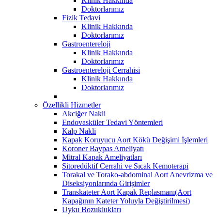
Klinik Hakkında
Doktorlarımız
Fizik Tedavi
Klinik Hakkında
Doktorlarımız
Gastroentereloji
Klinik Hakkında
Doktorlarımız
Gastroentereloji Cerrahisi
Klinik Hakkında
Doktorlarımız
Özellikli Hizmetler
Akciğer Nakli
Endovasküler Tedavi Yöntemleri
Kalp Nakli
Kapak Koruyucu Aort Kökü Değişimi İşlemleri
Koroner Baypas Ameliyatı
Mitral Kapak Ameliyatları
Sitoredüktif Cerrahi ve Sıcak Kemoterapi
Torakal ve Torako-abdominal Aort Anevrizma ve
Diseksiyonlarında Girişimler
Transkateter Aort Kapak Replasmanı(Aort
Kapağının Kateter Yoluyla Değiştirilmesi)
Uyku Bozuklukları