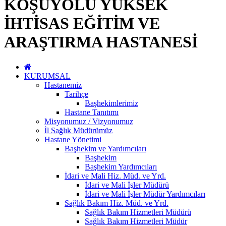
KOŞUYOLU YÜKSEK
İHTİSAS EĞİTİM VE
ARAŞTIRMA HASTANESİ
KURUMSAL
Hastanemiz
Tarihçe
Başhekimlerimiz
Hastane Tanıtımı
Misyonumuz / Vizyonumuz
İl Sağlık Müdürümüz
Hastane Yönetimi
Başhekim ve Yardımcıları
Başhekim
Başhekim Yardımcıları
İdari ve Mali Hiz. Müd. ve Yrd.
İdari ve Mali İşler Müdürü
İdari ve Mali İşler Müdür Yardımcıları
Sağlık Bakım Hiz. Müd. ve Yrd.
Sağlık Bakım Hizmetleri Müdürü
Sağlık Bakım Hizmetleri Müdür