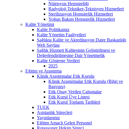
Nütrisyon Hemşireliği
Radyoloji Tekniker-Teknisyen Hizmetleri
Sterilizasyon Hemşirelik Hizmetleri
Yoğun Bakım Hemşirelik Hizmetleri
Kalite Yönetimi
Kalite Politikamız
Kalite Yönetim Faaliyetleri
Sağlıkta Kalite ve Akreditasyon Daire Başkanlığı
Web Sayfası
Sağlık Hizmeti Kalitesinin Geliştirilmesi ve
Değerlendirilmesine Dair Yönetmelik
Kalite Gösterge Verileri
2025
Eğitim ve Araştırma
Klinik Araştırmalar Etik Kurulu
Klinik Araştırmalar Etik Kurulu (Bilgi ve
Başvuru)
Etik Onay Verilen Çalışmalar
Etik Kurul Üye Listesi
Etik Kurul Toplantı Tarihleri
TUEK
Asistanlık Süreçleri
Yayınlarımız
Eğitim Amaçlı Gelen Personel
Rotasyoner Hekim Süreci