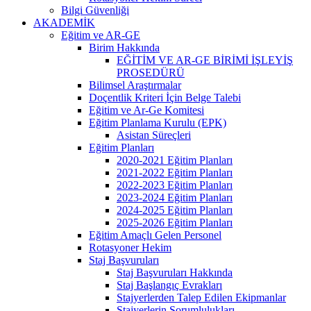
Bilgi Güvenliği
AKADEMİK
Eğitim ve AR-GE
Birim Hakkında
EĞİTİM VE AR-GE BİRİMİ İŞLEYİŞ
PROSEDÜRÜ
Bilimsel Araştırmalar
Doçentlik Kriteri İçin Belge Talebi
Eğitim ve Ar-Ge Komitesi
Eğitim Planlama Kurulu (EPK)
Asistan Süreçleri
Eğitim Planları
2020-2021 Eğitim Planları
2021-2022 Eğitim Planları
2022-2023 Eğitim Planları
2023-2024 Eğitim Planları
2024-2025 Eğitim Planları
2025-2026 Eğitim Planları
Eğitim Amaçlı Gelen Personel
Rotasyoner Hekim
Staj Başvuruları
Staj Başvuruları Hakkında
Staj Başlangıç Evrakları
Stajyerlerden Talep Edilen Ekipmanlar
Stajyerlerin Sorumlulukları