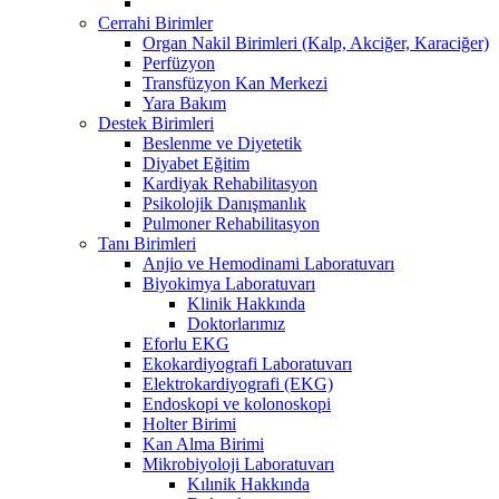
Cerrahi Birimler
Organ Nakil Birimleri (Kalp, Akciğer, Karaciğer)
Perfüzyon
Transfüzyon Kan Merkezi
Yara Bakım
Destek Birimleri
Beslenme ve Diyetetik
Diyabet Eğitim
Kardiyak Rehabilitasyon
Psikolojik Danışmanlık
Pulmoner Rehabilitasyon
Tanı Birimleri
Anjio ve Hemodinami Laboratuvarı
Biyokimya Laboratuvarı
Klinik Hakkında
Doktorlarımız
Eforlu EKG
Ekokardiyografi Laboratuvarı
Elektrokardiyografi (EKG)
Endoskopi ve kolonoskopi
Holter Birimi
Kan Alma Birimi
Mikrobiyoloji Laboratuvarı
Kılınik Hakkında