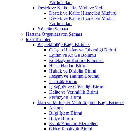
Yardımcıları
Destek ve Kalite Hiz. Müd. ve Yrd.
Destek ve Kalite Hizmetleri Müdürü
Destek ve Kalite Hizmetleri Müdür
Yardımcıları
Yönetim Şeması
Hastane Organizasyon Şeması
İdari Birimler
Başhekimliğe Bağlı Birimler
Çalışan Hakları ve Güvenliği Birimi
Eğitim ve Ar-Ge Bölümü
Enfeksiyon Kontrol Komitesi
Hasta Hakları Birimi
Hukuk ve Disiplin Birimi
İletişim ve Tanıtım Bölümü
İstatistik Birimi
İş Sağlığı ve Güvenliği Birimi
Kalite ve Verimlilik Birimi
Perfüzyon Birimi
İdari ve Mali İşler Müdürlüğüne Bağlı Birimler
Askom
Bilgi İşlem Birimi
Bütçe Birimi
Evrak Yönetim Hizmetleri
Gider Tahakkuk Birimi