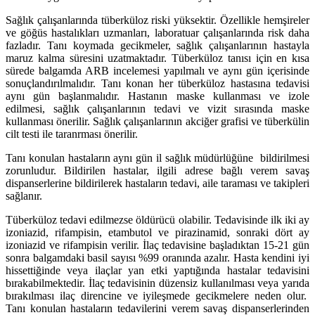
Sağlık çalışanlarında tüberküloz riski yüksektir. Özellikle hemşireler
ve göğüs hastalıkları uzmanları, laboratuar çalışanlarında risk daha
fazladır. Tanı koymada gecikmeler, sağlık çalışanlarının hastayla
maruz kalma süresini uzatmaktadır. Tüberküloz tanısı için en kısa
sürede balgamda ARB incelemesi yapılmalı ve aynı gün içerisinde
sonuçlandırılmalıdır. Tanı konan her tüberküloz hastasına tedavisi
aynı gün başlanmalıdır. Hastanın maske kullanması ve izole
edilmesi, sağlık çalışanlarının tedavi ve vizit sırasında maske
kullanması önerilir. Sağlık çalışanlarının akciğer grafisi ve tüberkülin
cilt testi ile taranrması önerilir.
Tanı konulan hastaların aynı gün il sağlık müdürlüğüne bildirilmesi
zorunludur. Bildirilen hastalar, ilgili adrese bağlı verem savaş
dispanserlerine bildirilerek hastaların tedavi, aile taraması ve takipleri
sağlanır.
Tüberküloz tedavi edilmezse öldürücü olabilir. Tedavisinde ilk iki ay
izoniazid, rifampisin, etambutol ve pirazinamid, sonraki dört ay
izoniazid ve rifampisin verilir. İlaç tedavisine başladıktan 15-21 gün
sonra balgamdaki basil sayısı %99 oranında azalır. Hasta kendini iyi
hissettiğinde veya ilaçlar yan etki yaptığında hastalar tedavisini
bırakabilmektedir. İlaç tedavisinin düzensiz kullanılması veya yarıda
bırakılması ilaç direncine ve iyileşmede gecikmelere neden olur.
Tanı konulan hastaların tedavilerini verem savaş dispanserlerinden