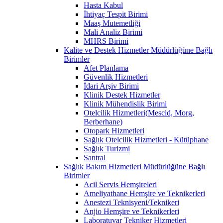
Hasta Kabul
İhtiyaç Tespit Birimi
Maaş Mutemetliği
Mali Analiz Birimi
MHRS Birimi
Kalite ve Destek Hizmetler Müdürlüğüne Bağlı
Birimler
Afet Planlama
Güvenlik Hizmetleri
İdari Arşiv Birimi
Klinik Destek Hizmetler
Klinik Mühendislik Birimi
Otelcilik Hizmetleri(Mescid, Morg,
Berberhane)
Otopark Hizmetleri
Sağlık Otelcilik Hizmetleri - Kütüphane
Sağlık Turizmi
Santral
Sağlık Bakım Hizmetleri Müdürlüğüne Bağlı
Birimler
Acil Servis Hemşireleri
Ameliyathane Hemşire ve Teknikerleri
Anestezi Teknisyeni/Teknikeri
Anjio Hemşire ve Teknikerleri
Laboratuvar Tekniker Hizmetleri