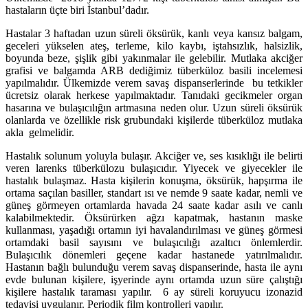
hastaların üçte biri İstanbul’dadır.
Hastalar 3 haftadan uzun süreli öksürük, kanlı veya kansız balgam,
geceleri yükselen ateş, terleme, kilo kaybı, iştahsızlık, halsizlik,
boyunda beze, şişlik gibi yakınmalar ile gelebilir. Mutlaka akciğer
grafisi ve balgamda ARB dediğimiz tüberküloz basili incelemesi
yapılmalıdır. Ülkemizde verem savaş dispanserlerinde bu tetkikler
ücretsiz olarak herkese yapılmaktadır. Tanıdaki gecikmeler organ
hasarına ve bulaşıcılığın artmasına neden olur. Uzun süreli öksürük
olanlarda ve özellikle risk grubundaki kişilerde tüberküloz mutlaka
akla gelmelidir.
Hastalık solunum yoluyla bulaşır. Akciğer ve, ses kısıklığı ile belirti
veren larenks tüberkülozu bulaşıcıdır. Yiyecek ve giyecekler ile
hastalık bulaşmaz. Hasta kişilerin konuşma, öksürük, hapşırma ile
ortama saçılan basiller, standart ısı ve nemde 9 saate kadar, nemli ve
güneş görmeyen ortamlarda havada 24 saate kadar asılı ve canlı
kalabilmektedir. Öksürürken ağzı kapatmak, hastanın maske
kullanması, yaşadığı ortamın iyi havalandırılması ve güneş görmesi
ortamdaki basil sayısını ve bulaşıcılığı azaltıcı önlemlerdir.
Bulaşıcılık dönemleri geçene kadar hastanede yatırılmalıdır.
Hastanın bağlı bulunduğu verem savaş dispanserinde, hasta ile aynı
evde bulunan kişilere, işyerinde aynı ortamda uzun süre çalıştığı
kişilere hastalık taraması yapılır. 6 ay süreli koruyucu izonazid
tedavisi uygulanır. Periodik film kontrolleri yapılır.