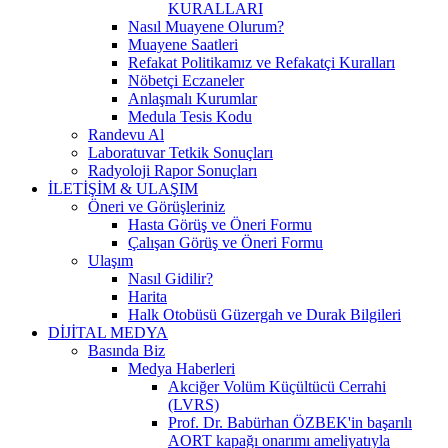
KURALLARI
Nasıl Muayene Olurum?
Muayene Saatleri
Refakat Politikamız ve Refakatçi Kuralları
Nöbetçi Eczaneler
Anlaşmalı Kurumlar
Medula Tesis Kodu
Randevu Al
Laboratuvar Tetkik Sonuçları
Radyoloji Rapor Sonuçları
İLETİŞİM & ULAŞIM
Öneri ve Görüşleriniz
Hasta Görüş ve Öneri Formu
Çalışan Görüş ve Öneri Formu
Ulaşım
Nasıl Gidilir?
Harita
Halk Otobüsü Güzergah ve Durak Bilgileri
DİJİTAL MEDYA
Basında Biz
Medya Haberleri
Akciğer Volüm Küçültücü Cerrahi
(LVRS)
Prof. Dr. Babürhan ÖZBEK'in başarılı
AORT kapağı onarımı ameliyatıyla