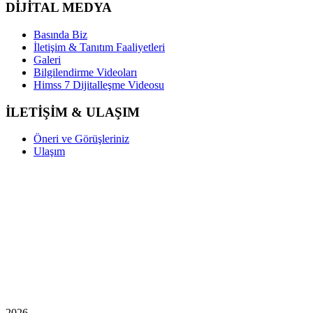
DİJİTAL MEDYA
Basında Biz
İletişim & Tanıtım Faaliyetleri
Galeri
Bilgilendirme Videoları
Himss 7 Dijitalleşme Videosu
İLETİŞİM & ULAŞIM
Öneri ve Görüşleriniz
Ulaşım
2026