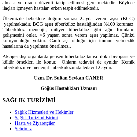
alması ve orada düzenli takip edilmesi gerekmektedir. Böylece
ilaçları içmeyen hastalar erken tespit edilmektedir.
Ülkemizde bebeklere doğum sonrası 2.ayda verem aşısı (BCG)
yapılmaktadır. BCG aşısı tüberküloz hastalığından %100 korumaz.
Tüberküloz menenjit, miliyer tüberküloz gibi ağır formların
gelişmesini önler. >6 yaştan sonra verem aşısı yapılmaz. Çünkü
koruyuculuğu yoktur. Canlı aşı olduğu için immun yetmezlik
hastalarına da yapılması önerilmez..
Akciğer dışı organlarda gelişen tüberküloz tanısı doku biyopsisi ve
kültür örnekleri ile konur. Onların tedavisi de aynıdır. Kemik
tüberkülozu ve menenjit tüberkülozunda tedavi 12 aydır.
Uzm. Dr. Sultan Sevkan CANER
Göğüs Hastalıkları Uzmanı
SAĞLIK TURİZİMİ
Sağlık Hizmetleri ve Hekimler
Sağlık Turizimi Birimi
Hasta ve Ziyaretçiler
Şehrimiz