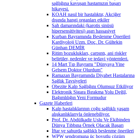
sağlığına kavuşan hastamızın başarı
hikayesi.
KOAH nasıl bir hastalıktır, Akciğer
dışında hangi organları etkiler
Şah damarındaki (karotis sinüsü
hipersensitivitesi) aşırı hassasiyet
Kurban Bayramında Beslenme Önerileri
Kardiyoloji Uzm. Doç. Dr. Gültekin
Günhan DEMİR
Ritim bozuklukları, çarpıntı, ani riskler
belirtiler, nedenler ve tedavi yöntemleri.
14 Mart Tıp Bayramı "Dünyaya Yine
Gelsem Doktor Olurdum"
Ramazan Bayramında Diyabet Hastalarına
Sağlık Tavsiyeleri
Obezite Kalp Sağlığını Olumsuz Etkiliyor
Elektronik Sigara Bırakma Yolu Değil,
Bağımlılığın Yeni Formudur
Gazete Haberleri
Kalp hastalıklarının çoğu sağlıklı yaşam
alışkanlıklarıyla önlenebiliyor.
Prof. Dr. Abdülkadir Uslu Ve Ekibinden
Dünya Tıbbına Örnek Olacak Başarı
İftar ve sahurda sağlıklı beslenme önerileri
WPW sendromuna üç boyutlu çözüm