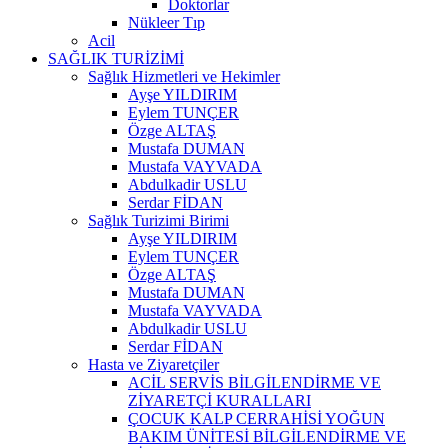
Doktorlar
Nükleer Tıp
Acil
SAĞLIK TURİZİMİ
Sağlık Hizmetleri ve Hekimler
Ayşe YILDIRIM
Eylem TUNÇER
Özge ALTAŞ
Mustafa DUMAN
Mustafa VAYVADA
Abdulkadir USLU
Serdar FİDAN
Sağlık Turizimi Birimi
Ayşe YILDIRIM
Eylem TUNÇER
Özge ALTAŞ
Mustafa DUMAN
Mustafa VAYVADA
Abdulkadir USLU
Serdar FİDAN
Hasta ve Ziyaretçiler
ACİL SERVİS BİLGİLENDİRME VE
ZİYARETÇİ KURALLARI
ÇOCUK KALP CERRAHİSİ YOĞUN
BAKIM ÜNİTESİ BİLGİLENDİRME VE