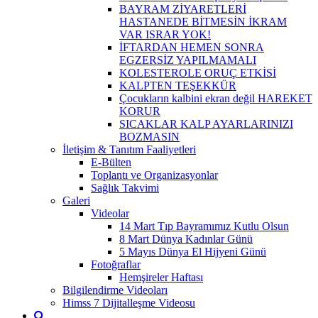
BAYRAM ZİYARETLERİ
HASTANEDE BİTMESİN İKRAM
VAR ISRAR YOK!
İFTARDAN HEMEN SONRA
EGZERSİZ YAPILMAMALI
KOLESTEROLE ORUÇ ETKİSİ
KALPTEN TEŞEKKÜR
Çocukların kalbini ekran değil HAREKET
KORUR
SICAKLAR KALP AYARLARINIZI
BOZMASIN
İletişim & Tanıtım Faaliyetleri
E-Bülten
Toplantı ve Organizasyonlar
Sağlık Takvimi
Galeri
Videolar
14 Mart Tıp Bayramımız Kutlu Olsun
8 Mart Dünya Kadınlar Günü
5 Mayıs Dünya El Hijyeni Günü
Fotoğraflar
Hemşireler Haftası
Bilgilendirme Videoları
Himss 7 Dijitalleşme Videosu