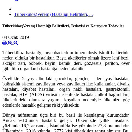
Tüberküloz(Verem) Hastalığı Belirtileri, ...
Tüberküloz(Verem) Hastalığı Belirtileri, Tedavisi ve Koruyucu Tedaviler
04 Ocak 2019
Tüberküloz hastalığı, mycobacterium tuberculosis isimli bakterinin
neden olduğu bir hastalıktır. Başta akciğerler olmak üzere lenf bezi,
akciğer zarı, böbrek, beyin, kemik, deri, göz,testis, periton, over
gibi tüm organlarda hastalığa neden olabilir.
Özellikle 5 yaş altındaki çocuklar, gençler, ileri yaş hastalar,
bağışıklık sistemi zayıflayan veya zayıflatıcı ilaç kullananlar, diyaliz
hastaları, diyabet hastaları, organ nakli hastaları, gastrektomili
hastalar, HIV (AIDS) virüsü ile enfekte hastalar, alkol bağımlıları,
ülkelerindeki olumsuz yaşam koşulları nedeniyle ülkemize göç
edenlerde hastalık gelişme riski yüksektir.
Dünya nüfusunun üçte biri bu basil ile karşılaşmış durumdadır.
Ancak %10’unda hastalık gelişir. Ülkemizde yıllık insidansı
yüzbinde 16,2 arasında, İstanbul’da ise yüzbinde 27,8 oranındadır.
Ülkemizde 2016 yılında 12772 kişi tüberküloz tanısı almıştır. Bu