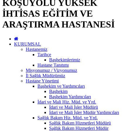
KOŞUYOLU YÜKSEK
İHTİSAS EĞİTİM VE
ARAŞTIRMA HASTANESİ
KURUMSAL
Hastanemiz
Tarihçe
Başhekimlerimiz
Hastane Tanıtımı
Misyonumuz / Vizyonumuz
İl Sağlık Müdürümüz
Hastane Yönetimi
Başhekim ve Yardımcıları
Başhekim
Başhekim Yardımcıları
İdari ve Mali Hiz. Müd. ve Yrd.
İdari ve Mali İşler Müdürü
İdari ve Mali İşler Müdür Yardımcıları
Sağlık Bakım Hiz. Müd. ve Yrd.
Sağlık Bakım Hizmetleri Müdürü
Sağlık Bakım Hizmetleri Müdür