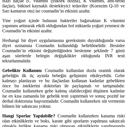
Bazı ilaçlar (C vitamini (yüksek dozda), K vitamini, anti-tiroid
ilaçlar), bitkisel kaynaklı destekleyici tedaviler (Koenzim Q-10 ve
Sarı kantaron otu) ise coumadin’in etkisini azaltır.
Yine yoğurt içinde bulunan bakteriler bağırsaktan K vitamini
yapımını arttırarak etkili olduğundan bol miktarda yoğurt yenmesi de
Coumadin’in etkisini azaltır.
Herhangi bir diyet uygulamasına gereksinim duyulduğunda varsa
diyet uzmanına Coumadin kullanıldığı belirtilmelidir. Besinler
Coumadin’in etkisini değiştirdiğinden beslenme şeklinde 7 günü
aşan sürelerde belirgin değişiklikler olduğunda INR testi
tekrarlanmalıdır.
Gebelikte Kullanım:
Coumadin kullanılan dozla orantılı olarak
gebeliğin ilk üç ayında bebeğin gelişimini etkileyebilir. Gebe
kalmayı planlayan ve bu ilaçlardan kullanan kadınlar gebelikten
önce bu isteklerini doktorları ile paylaşmalı ve tartışmalıdır.
Coumadin kullanırken gebe kalmış olabileceğini düşünen kadınlar
ise en kısa zamanda bir gebelik testi yaptırmalı ve sonuç pozitif ise
derhal doktoruna başvurmalıdır. Coumadin kullanırken süt vermenin
bilinen bir sakıncası yoktur.
Hangi Sporlar Yapılabilir?
Coumadin kullanırken kanama riski
olan etkinliklerin ve boks, karate gibi sporların yapılması sakıncalı
olmakla birlikte kanama riski olmayan etkinliklerin yapılmasında