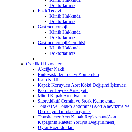
Klinik Hakkında
Doktorlarımız
Fizik Tedavi
Klinik Hakkında
Doktorlarımız
Gastroentereloji
Klinik Hakkında
Doktorlarımız
Gastroentereloji Cerrahisi
Klinik Hakkında
Doktorlarımız
Özellikli Hizmetler
Akciğer Nakli
Endovasküler Tedavi Yöntemleri
Kalp Nakli
Kapak Koruyucu Aort Kökü Değişimi İşlemleri
Koroner Baypas Ameliyatı
Mitral Kapak Ameliyatları
Sitoredüktif Cerrahi ve Sıcak Kemoterapi
Torakal ve Torako-abdominal Aort Anevrizma ve
Diseksiyonlarında Girişimler
Transkateter Aort Kapak Replasmanı(Aort
Kapağının Kateter Yoluyla Değiştirilmesi)
Uyku Bozuklukları