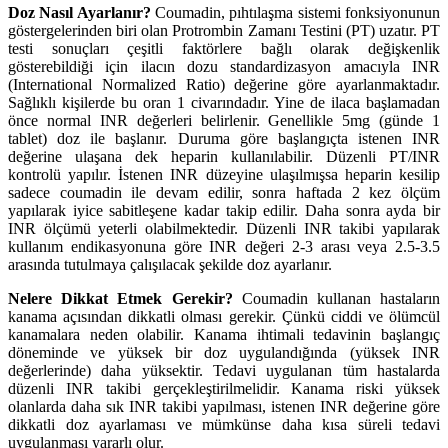
Doz Nasıl Ayarlanır?
Coumadin, pıhtılaşma sistemi fonksiyonunun
göstergelerinden biri olan Protrombin Zamanı Testini (PT) uzatır. PT
testi sonuçları çeşitli faktörlere bağlı olarak değişkenlik
gösterebildiği için ilacın dozu standardizasyon amacıyla INR
(International Normalized Ratio) değerine göre ayarlanmaktadır.
Sağlıklı kişilerde bu oran 1 civarındadır. Yine de ilaca başlamadan
önce normal INR değerleri belirlenir. Genellikle 5mg (günde 1
tablet) doz ile başlanır. Duruma göre başlangıçta istenen INR
değerine ulaşana dek heparin kullanılabilir. Düzenli PT/INR
kontrolü yapılır. İstenen INR düzeyine ulaşılmışsa heparin kesilip
sadece coumadin ile devam edilir, sonra haftada 2 kez ölçüm
yapılarak iyice sabitleşene kadar takip edilir. Daha sonra ayda bir
INR ölçümü yeterli olabilmektedir. Düzenli INR takibi yapılarak
kullanım endikasyonuna göre INR değeri 2-3 arası veya 2.5-3.5
arasında tutulmaya çalışılacak şekilde doz ayarlanır.
Nelere Dikkat Etmek Gerekir?
Coumadin kullanan hastaların
kanama açısından dikkatli olması gerekir. Çünkü ciddi ve ölümcül
kanamalara neden olabilir. Kanama ihtimali tedavinin başlangıç
döneminde ve yüksek bir doz uygulandığında (yüksek INR
değerlerinde) daha yüksektir. Tedavi uygulanan tüm hastalarda
düzenli INR takibi gerçekleştirilmelidir. Kanama riski yüksek
olanlarda daha sık INR takibi yapılması, istenen INR değerine göre
dikkatli doz ayarlaması ve mümkünse daha kısa süreli tedavi
uygulanması yararlı olur.