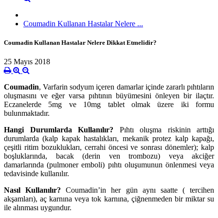
Coumadin Kullanan Hastalar Nelere ...
Coumadin Kullanan Hastalar Nelere Dikkat Etmelidir?
25 Mayıs 2018
Coumadin
, Varfarin sodyum içeren damarlar içinde zararlı pıhtıların
oluşmasını ve eğer varsa pıhtının büyümesini önleyen bir ilaçtır.
Eczanelerde 5mg ve 10mg tablet olmak üzere iki formu
bulunmaktadır.
Hangi Durumlarda Kullanılır?
Pıhtı oluşma riskinin arttığı
durumlarda (kalp kapak hastalıkları, mekanik protez kalp kapağı,
çeşitli ritim bozuklukları, cerrahi öncesi ve sonrası dönemler); kalp
boşluklarında, bacak (derin ven trombozu) veya akciğer
damarlarında (pulmoner emboli) pıhtı oluşumunun önlenmesi veya
tedavisinde kullanılır.
Nasıl Kullanılır?
Coumadin’in her gün aynı saatte ( tercihen
akşamları), aç karnına veya tok karnına, çiğnenmeden bir miktar su
ile alınması uygundur.