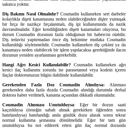
sakınca yoktur.
Diş Bakımı Nasıl Olmalıdır?
Coumadin kullanırken sert darbeler
kolaylıkla dişeti kanamasına neden olabileceğinden dişler yumuşak
bir fırça ile nazikçe fırçalanmalı, diş ipi kullanımında da nazik
davranılmalıdır. Eğer kendiliğinden dişeti kanamaları oluyorsa, bu
durum Coumadin dozunun fazla olduğunun bir habercisi olabilir.
Diş tedavisi yaptırmadan önce diş hekimine mutlaka Coumadin
kullanıldığı söylenmelidir. Coumadin kullanırken diş çekimi ya da
kanamaya neden olabilecek bir işlem yapılacaksa gerektiğinde ilacın
dozunun yeniden ayarlanması gerekebilir.
Hangi Ağrı Kesici Kullanılabilir?
Coumadin kullanırken ağrı
kesici ilaç kullanımı zorunlu ise parasetamol veya kodein içeren
ilaçlar doktorunuzun bilgisi dahilinde kullanılabilir.
Gerekenden Fazla Doz Coumadin Alındıysa:
Alınması
gerekenden daha fazla dozda Coumadin alındığı durumda derhal
doktora haber verilmeli, kanama açısından dikkatli olunmalıdır.
Coumadin Alınması Unutulduysa
: Eğer bir dozun saati
kaçırıldıysa (örneğin sabah almak gerekirken öğlenden sonra
hatırlandıysa) hatırlandığı anda günlük dozu alarak sonra tekrar
normal kullanma şemasına dönülmelidir. Eğer bir tam gün
unutulduysa bu not edilerek ertesi gün ilaç normal dozunda