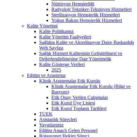
Nütrisyon Hemşireliği
Radyoloji Tekniker-Teknisyen Hizmetleri
Sterilizasyon Hemşirelik Hizmetleri
Yoğun Bakım Hemşirelik Hizmetleri
Kalite Yönetimi
Kalite Politikamız
Kalite Yönetim Faaliyetleri
Sağlıkta Kalite ve Akreditasyon Daire Başkanlığı
Web Sayfası
Sağlık Hizmeti Kalitesinin Geliştirilmesi ve
Değerlendirilmesine Dair Yönetmelik
Kalite Gösterge Verileri
2025
Eğitim ve Araştırma
Klinik Araştırmalar Etik Kurulu
Klinik Araştırmalar Etik Kurulu (Bilgi ve
Başvuru)
Etik Onay Verilen Çalışmalar
Etik Kurul Üye Listesi
Etik Kurul Toplantı Tarihleri
TUEK
Asistanlık Süreçleri
Yayınlarımız
Eğitim Amaçlı Gelen Personel
Rotasyoner Hekim Süreci