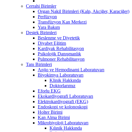
Cerrahi Birimler
Organ Nakil Birimleri (Kalp, Akciğer, Karaciğer)
Perfüzyon
Transfüzyon Kan Merkezi
Yara Bakım
Destek Birimleri
Beslenme ve Diyetetik
Diyabet Eğitim
Kardiyak Rehabilitasyon
Psikolojik Danışmanlık
Pulmoner Rehabilitasyon
Tanı Birimleri
Anjio ve Hemodinami Laboratuvarı
Biyokimya Laboratuvarı
Klinik Hakkında
Doktorlarımız
Eforlu EKG
Ekokardiyografi Laboratuvarı
Elektrokardiyografi (EKG)
Endoskopi ve kolonoskopi
Holter Birimi
Kan Alma Birimi
Mikrobiyoloji Laboratuvarı
Kılınik Hakkında