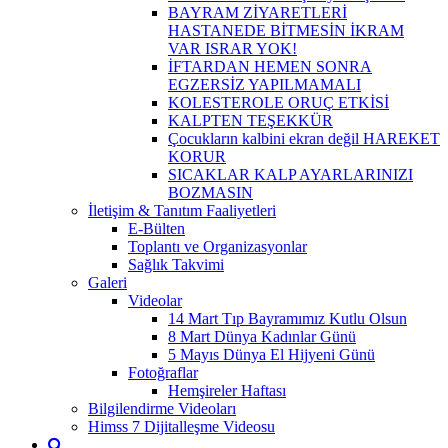
BAYRAM ZİYARETLERİ
HASTANEDE BİTMESİN İKRAM
VAR ISRAR YOK!
İFTARDAN HEMEN SONRA
EGZERSİZ YAPILMAMALI
KOLESTEROLE ORUÇ ETKİSİ
KALPTEN TEŞEKKÜR
Çocukların kalbini ekran değil HAREKET
KORUR
SICAKLAR KALP AYARLARINIZI
BOZMASIN
İletişim & Tanıtım Faaliyetleri
E-Bülten
Toplantı ve Organizasyonlar
Sağlık Takvimi
Galeri
Videolar
14 Mart Tıp Bayramımız Kutlu Olsun
8 Mart Dünya Kadınlar Günü
5 Mayıs Dünya El Hijyeni Günü
Fotoğraflar
Hemşireler Haftası
Bilgilendirme Videoları
Himss 7 Dijitalleşme Videosu