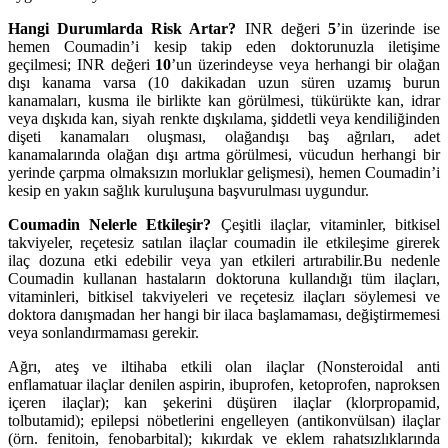
Hangi Durumlarda Risk Artar?
INR değeri
5
’in üzerinde ise
hemen Coumadin’i kesip takip eden doktorunuzla iletişime
geçilmesi; INR değeri
10
’un üzerindeyse veya herhangi bir olağan
dışı kanama varsa (10 dakikadan uzun süren uzamış burun
kanamaları, kusma ile birlikte kan görülmesi, tükürükte kan, idrar
veya dışkıda kan, siyah renkte dışkılama, şiddetli veya kendiliğinden
dişeti kanamaları oluşması, olağandışı baş ağrıları, adet
kanamalarında olağan dışı artma görülmesi, vücudun herhangi bir
yerinde çarpma olmaksızın morluklar gelişmesi), hemen Coumadin’i
kesip en yakın sağlık kuruluşuna başvurulması uygundur.
Coumadin Nelerle Etkileşir?
Çeşitli ilaçlar, vitaminler, bitkisel
takviyeler, reçetesiz satılan ilaçlar coumadin ile etkileşime girerek
ilaç dozuna etki edebilir veya yan etkileri artırabilir.Bu nedenle
Coumadin kullanan hastaların doktoruna kullandığı tüm ilaçları,
vitaminleri, bitkisel takviyeleri ve reçetesiz ilaçları söylemesi ve
doktora danışmadan her hangi bir ilaca başlamaması, değiştirmemesi
veya sonlandırmaması gerekir.
Ağrı, ateş ve iltihaba etkili olan ilaçlar (Nonsteroidal anti
enflamatuar ilaçlar denilen aspirin, ibuprofen, ketoprofen, naproksen
içeren ilaçlar); kan şekerini düşüren ilaçlar (klorpropamid,
tolbutamid); epilepsi nöbetlerini engelleyen (antikonvülsan) ilaçlar
(örn. fenitoin, fenobarbital); kıkırdak ve eklem rahatsızlıklarında