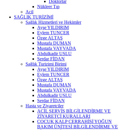
Doktorlar
Nükleer Tıp
Acil
SAĞLIK TURİZİMİ
Sağlık Hizmetleri ve Hekimler
Ayşe YILDIRIM
Eylem TUNÇER
Özge ALTAŞ
Mustafa DUMAN
Mustafa VAYVADA
Abdulkadir USLU
Serdar FİDAN
Sağlık Turizimi Birimi
Ayşe YILDIRIM
Eylem TUNÇER
Özge ALTAŞ
Mustafa DUMAN
Mustafa VAYVADA
Abdulkadir USLU
Serdar FİDAN
Hasta ve Ziyaretçiler
ACİL SERVİS BİLGİLENDİRME VE
ZİYARETÇİ KURALLARI
ÇOCUK KALP CERRAHİSİ YOĞUN
BAKIM ÜNİTESİ BİLGİLENDİRME VE