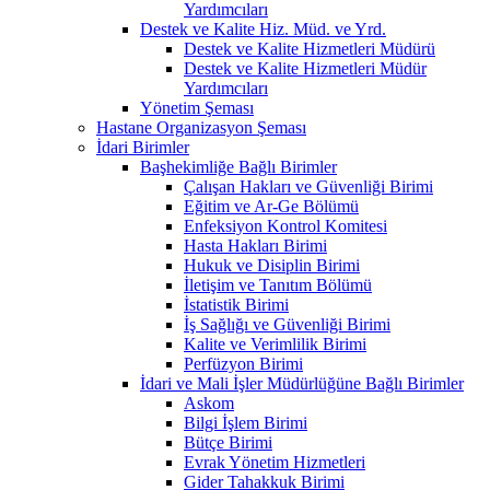
Yardımcıları
Destek ve Kalite Hiz. Müd. ve Yrd.
Destek ve Kalite Hizmetleri Müdürü
Destek ve Kalite Hizmetleri Müdür
Yardımcıları
Yönetim Şeması
Hastane Organizasyon Şeması
İdari Birimler
Başhekimliğe Bağlı Birimler
Çalışan Hakları ve Güvenliği Birimi
Eğitim ve Ar-Ge Bölümü
Enfeksiyon Kontrol Komitesi
Hasta Hakları Birimi
Hukuk ve Disiplin Birimi
İletişim ve Tanıtım Bölümü
İstatistik Birimi
İş Sağlığı ve Güvenliği Birimi
Kalite ve Verimlilik Birimi
Perfüzyon Birimi
İdari ve Mali İşler Müdürlüğüne Bağlı Birimler
Askom
Bilgi İşlem Birimi
Bütçe Birimi
Evrak Yönetim Hizmetleri
Gider Tahakkuk Birimi