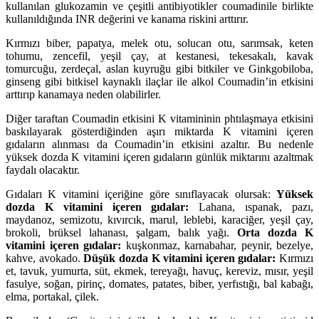
kullanılan glukozamin ve çeşitli antibiyotikler coumadinile birlikte
kullanıldığında INR değerini ve kanama riskini arttırır.
Kırmızı biber, papatya, melek otu, solucan otu, sarımsak, keten
tohumu, zencefil, yeşil çay, at kestanesi, tekesakalı, kavak
tomurcuğu, zerdeçal, aslan kuyruğu gibi bitkiler ve Ginkgobiloba,
ginseng gibi bitkisel kaynaklı ilaçlar ile alkol Coumadin’in etkisini
arttırıp kanamaya neden olabilirler.
Diğer taraftan Coumadin etkisini K vitamininin phtılaşmaya etkisini
baskılayarak gösterdiğinden aşırı miktarda K vitamini içeren
gıdaların alınması da Coumadin’in etkisini azaltır. Bu nedenle
yüksek dozda K vitamini içeren gıdaların günlük miktarını azaltmak
faydalı olacaktır.
Gıdaları K vitamini içeriğine göre sınıflayacak olursak:
Yüksek
dozda K vitamini içeren gıdalar:
Lahana, ıspanak, pazı,
maydanoz, semizotu, kıvırcık, marul, leblebi, karaciğer, yeşil çay,
brokoli, brüksel lahanası, şalgam, balık yağı.
Orta dozda K
vitamini içeren gıdalar:
kuşkonmaz, karnabahar, peynir, bezelye,
kahve, avokado.
Düşük dozda K vitamini içeren gıdalar:
Kırmızı
et, tavuk, yumurta, süt, ekmek, tereyağı, havuç, kereviz, mısır, yeşil
fasulye, soğan, pirinç, domates, patates, biber, yerfıstığı, bal kabağı,
elma, portakal, çilek.