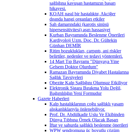
sağlığına kavuşan hastamızın başarı
hikayesi.
KOAH nasıl bir hastalıktır, Akciğer
dışında hangi organları etkiler
Şah damarındaki (karotis sinüsü
hipersensitivitesi) aşırı hassasiyet
Kurban Bayramında Beslenme Önerileri
Kardiyoloji Uzm. Doç. Dr. Gültekin
Günhan DEMİR
Ritim bozuklukları, çarpıntı, ani riskler
belirtiler, nedenler ve tedavi yöntemleri.
14 Mart Tıp Bayramı "Dünyaya Yine
Gelsem Doktor Olurdum"
Ramazan Bayramında Diyabet Hastalarına
Sağlık Tavsiyeleri
Obezite Kalp Sağlığını Olumsuz Etkiliyor
Elektronik Sigara Bırakma Yolu Değil,
Bağımlılığın Yeni Formudur
Gazete Haberleri
Kalp hastalıklarının çoğu sağlıklı yaşam
alışkanlıklarıyla önlenebiliyor.
Prof. Dr. Abdülkadir Uslu Ve Ekibinden
Dünya Tıbbına Örnek Olacak Başarı
İftar ve sahurda sağlıklı beslenme önerileri
WPW sendromuna üç boyutlu çözüm