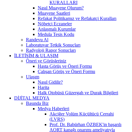
KURALLARI
Nasıl Muayene Olurum?
Muayene Saatleri
Refakat Politikamız ve Refakatçi Kuralları
Nöbetçi Eczaneler
Anlaşmalı Kurumlar
Medula Tesis Kodu
Randevu Al
Laboratuvar Tetkik Sonuçları
Radyoloji Rapor Sonuçları
İLETİŞİM & ULAŞIM
Öneri ve Görüşleriniz
Hasta Görüş ve Öneri Formu
Çalışan Görüş ve Öneri Formu
Ulaşım
Nasıl Gidilir?
Harita
Halk Otobüsü Güzergah ve Durak Bilgileri
DİJİTAL MEDYA
Basında Biz
Medya Haberleri
Akciğer Volüm Küçültücü Cerrahi
(LVRS)
Prof. Dr. Babürhan ÖZBEK'in başarılı
AORT kapağı onarımı ameliyatıyla