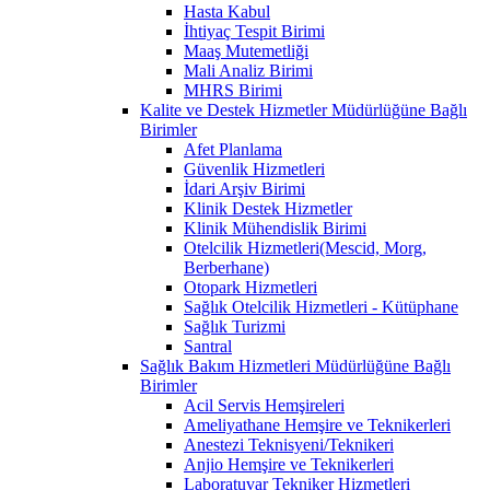
Hasta Kabul
İhtiyaç Tespit Birimi
Maaş Mutemetliği
Mali Analiz Birimi
MHRS Birimi
Kalite ve Destek Hizmetler Müdürlüğüne Bağlı
Birimler
Afet Planlama
Güvenlik Hizmetleri
İdari Arşiv Birimi
Klinik Destek Hizmetler
Klinik Mühendislik Birimi
Otelcilik Hizmetleri(Mescid, Morg,
Berberhane)
Otopark Hizmetleri
Sağlık Otelcilik Hizmetleri - Kütüphane
Sağlık Turizmi
Santral
Sağlık Bakım Hizmetleri Müdürlüğüne Bağlı
Birimler
Acil Servis Hemşireleri
Ameliyathane Hemşire ve Teknikerleri
Anestezi Teknisyeni/Teknikeri
Anjio Hemşire ve Teknikerleri
Laboratuvar Tekniker Hizmetleri