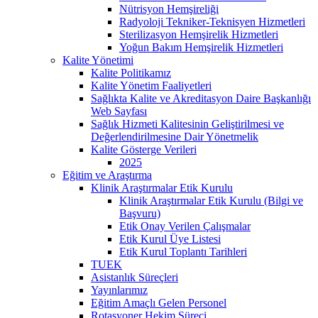
Nütrisyon Hemşireliği
Radyoloji Tekniker-Teknisyen Hizmetleri
Sterilizasyon Hemşirelik Hizmetleri
Yoğun Bakım Hemşirelik Hizmetleri
Kalite Yönetimi
Kalite Politikamız
Kalite Yönetim Faaliyetleri
Sağlıkta Kalite ve Akreditasyon Daire Başkanlığı
Web Sayfası
Sağlık Hizmeti Kalitesinin Geliştirilmesi ve
Değerlendirilmesine Dair Yönetmelik
Kalite Gösterge Verileri
2025
Eğitim ve Araştırma
Klinik Araştırmalar Etik Kurulu
Klinik Araştırmalar Etik Kurulu (Bilgi ve
Başvuru)
Etik Onay Verilen Çalışmalar
Etik Kurul Üye Listesi
Etik Kurul Toplantı Tarihleri
TUEK
Asistanlık Süreçleri
Yayınlarımız
Eğitim Amaçlı Gelen Personel
Rotasyoner Hekim Süreci