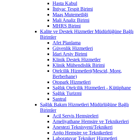
Hasta Kabul
İhtiyaç Tespit Birimi
Maaş Mutemetliği
Mali Analiz Birimi
MHRS Birimi
Kalite ve Destek Hizmetler Müdürlüğüne Bağlı
Birimler
Afet Planlama
Güvenlik Hizmetleri
İdari Arşiv Birimi
Klinik Destek Hizmetler
Klinik Mühendislik Birimi
Otelcilik Hizmetleri(Mescid, Morg,
Berberhane)
Otopark Hizmetleri
Sağlık Otelcilik Hizmetleri - Kütüphane
Sağlık Turizmi
Santral
Sağlık Bakım Hizmetleri Müdürlüğüne Bağlı
Birimler
Acil Servis Hemşireleri
Ameliyathane Hemşire ve Teknikerleri
Anestezi Teknisyeni/Teknikeri
Anjio Hemşire ve Teknikerleri
Laboratuvar Tekniker Hizmetleri