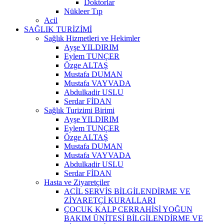
Doktorlar
Nükleer Tıp
Acil
SAĞLIK TURİZİMİ
Sağlık Hizmetleri ve Hekimler
Ayşe YILDIRIM
Eylem TUNÇER
Özge ALTAŞ
Mustafa DUMAN
Mustafa VAYVADA
Abdulkadir USLU
Serdar FİDAN
Sağlık Turizimi Birimi
Ayşe YILDIRIM
Eylem TUNÇER
Özge ALTAŞ
Mustafa DUMAN
Mustafa VAYVADA
Abdulkadir USLU
Serdar FİDAN
Hasta ve Ziyaretçiler
ACİL SERVİS BİLGİLENDİRME VE
ZİYARETÇİ KURALLARI
ÇOCUK KALP CERRAHİSİ YOĞUN
BAKIM ÜNİTESİ BİLGİLENDİRME VE