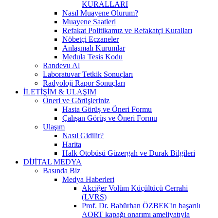
KURALLARI
Nasıl Muayene Olurum?
Muayene Saatleri
Refakat Politikamız ve Refakatçi Kuralları
Nöbetçi Eczaneler
Anlaşmalı Kurumlar
Medula Tesis Kodu
Randevu Al
Laboratuvar Tetkik Sonuçları
Radyoloji Rapor Sonuçları
İLETİŞİM & ULAŞIM
Öneri ve Görüşleriniz
Hasta Görüş ve Öneri Formu
Çalışan Görüş ve Öneri Formu
Ulaşım
Nasıl Gidilir?
Harita
Halk Otobüsü Güzergah ve Durak Bilgileri
DİJİTAL MEDYA
Basında Biz
Medya Haberleri
Akciğer Volüm Küçültücü Cerrahi
(LVRS)
Prof. Dr. Babürhan ÖZBEK'in başarılı
AORT kapağı onarımı ameliyatıyla