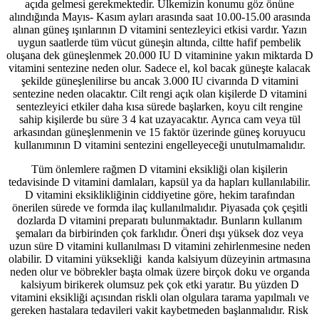
açıda gelmesi gerekmektedir. Ülkemizin konumu göz önüne
alındığında Mayıs- Kasım ayları arasında saat 10.00-15.00 arasında
alınan güneş ışınlarının D vitamini sentezleyici etkisi vardır. Yazın
uygun saatlerde tüm vücut güneşin altında, ciltte hafif pembelik
oluşana dek güneşlenmek 20.000 IU D vitaminine yakın miktarda D
vitamini sentezine neden olur. Sadece el, kol bacak güneşte kalacak
şekilde güneşlenilirse bu ancak 3.000 IU civarında D vitamini
sentezine neden olacaktır. Cilt rengi açık olan kişilerde D vitamini
sentezleyici etkiler daha kısa sürede başlarken, koyu cilt rengine
sahip kişilerde bu süre 3 4 kat uzayacaktır. Ayrıca cam veya tül
arkasından güneşlenmenin ve 15 faktör üzerinde güneş koruyucu
kullanımının D vitamini sentezini engelleyeceği unutulmamalıdır.
Tüm önlemlere rağmen D vitamini eksikliği olan kişilerin
tedavisinde D vitamini damlaları, kapsül ya da hapları kullanılabilir.
D vitamini eksiklikliğinin ciddiyetine göre, hekim tarafından
önerilen sürede ve formda ilaç kullanılmalıdır. Piyasada çok çeşitli
dozlarda D vitamini preparatı bulunmaktadır. Bunların kullanım
şemaları da birbirinden çok farklıdır. Öneri dışı yüksek doz veya
uzun süre D vitamini kullanılması D vitamini zehirlenmesine neden
olabilir. D vitamini yüksekliği kanda kalsiyum düzeyinin artmasına
neden olur ve böbrekler başta olmak üzere birçok doku ve organda
kalsiyum birikerek olumsuz pek çok etki yaratır. Bu yüzden D
vitamini eksikliği açısından riskli olan olgulara tarama yapılmalı ve
gereken hastalara tedavileri vakit kaybetmeden başlanmalıdır. Risk