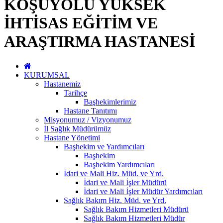
KOŞUYOLU YÜKSEK
İHTİSAS EĞİTİM VE
ARAŞTIRMA HASTANESİ
KURUMSAL
Hastanemiz
Tarihçe
Başhekimlerimiz
Hastane Tanıtımı
Misyonumuz / Vizyonumuz
İl Sağlık Müdürümüz
Hastane Yönetimi
Başhekim ve Yardımcıları
Başhekim
Başhekim Yardımcıları
İdari ve Mali Hiz. Müd. ve Yrd.
İdari ve Mali İşler Müdürü
İdari ve Mali İşler Müdür Yardımcıları
Sağlık Bakım Hiz. Müd. ve Yrd.
Sağlık Bakım Hizmetleri Müdürü
Sağlık Bakım Hizmetleri Müdür