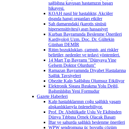
sağlığına kavuşan hastamızın başarı
hikayesi.
KOAH nasıl bir hastalıktır, Akciğer
dışında hangi organları etkiler
Şah damarındaki (karotis sinüsü
hipersensitivitesi) aşırı hassasiyet
Kurban Bayramında Beslenme Önerileri
Kardiyoloji Uzm. Doç. Dr. Gültekin
Günhan DEMİR
Ritim bozuklukları, çarpıntı, ani riskler
belirtiler, nedenler ve tedavi yöntemleri.
14 Mart Tıp Bayramı "Dünyaya Yine
Gelsem Doktor Olurdum"
Ramazan Bayramında Diyabet Hastalarına
Sağlık Tavsiyeleri
Obezite Kalp Sağlığını Olumsuz Etkiliyor
Elektronik Sigara Bırakma Yolu Değil,
Bağımlılığın Yeni Formudur
Gazete Haberleri
Kalp hastalıklarının çoğu sağlıklı yaşam
alışkanlıklarıyla önlenebiliyor.
Prof. Dr. Abdülkadir Uslu Ve Ekibinden
Dünya Tıbbına Örnek Olacak Başarı
İftar ve sahurda sağlıklı beslenme önerileri
WPW sendromuna üç boyutlu çözüm