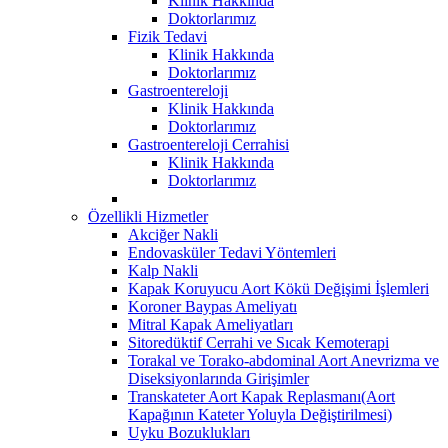
Klinik Hakkında
Doktorlarımız
Fizik Tedavi
Klinik Hakkında
Doktorlarımız
Gastroentereloji
Klinik Hakkında
Doktorlarımız
Gastroentereloji Cerrahisi
Klinik Hakkında
Doktorlarımız
Özellikli Hizmetler
Akciğer Nakli
Endovasküler Tedavi Yöntemleri
Kalp Nakli
Kapak Koruyucu Aort Kökü Değişimi İşlemleri
Koroner Baypas Ameliyatı
Mitral Kapak Ameliyatları
Sitoredüktif Cerrahi ve Sıcak Kemoterapi
Torakal ve Torako-abdominal Aort Anevrizma ve
Diseksiyonlarında Girişimler
Transkateter Aort Kapak Replasmanı(Aort
Kapağının Kateter Yoluyla Değiştirilmesi)
Uyku Bozuklukları