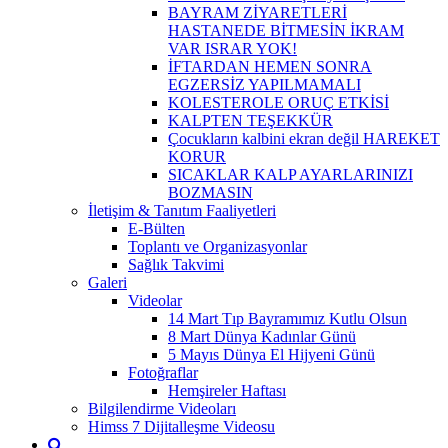
BAYRAM ZİYARETLERİ
HASTANEDE BİTMESİN İKRAM
VAR ISRAR YOK!
İFTARDAN HEMEN SONRA
EGZERSİZ YAPILMAMALI
KOLESTEROLE ORUÇ ETKİSİ
KALPTEN TEŞEKKÜR
Çocukların kalbini ekran değil HAREKET
KORUR
SICAKLAR KALP AYARLARINIZI
BOZMASIN
İletişim & Tanıtım Faaliyetleri
E-Bülten
Toplantı ve Organizasyonlar
Sağlık Takvimi
Galeri
Videolar
14 Mart Tıp Bayramımız Kutlu Olsun
8 Mart Dünya Kadınlar Günü
5 Mayıs Dünya El Hijyeni Günü
Fotoğraflar
Hemşireler Haftası
Bilgilendirme Videoları
Himss 7 Dijitalleşme Videosu