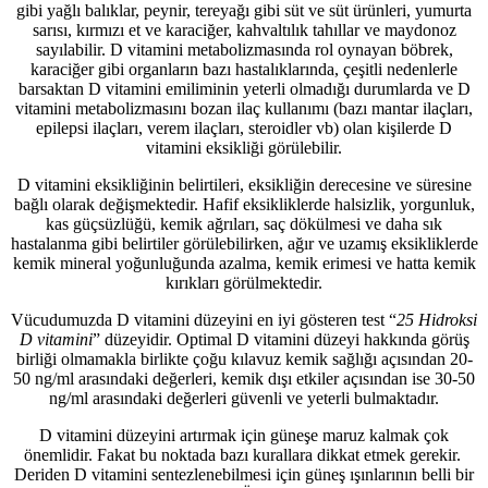
gibi yağlı balıklar, peynir, tereyağı gibi süt ve süt ürünleri, yumurta
sarısı, kırmızı et ve karaciğer, kahvaltılık tahıllar ve maydonoz
sayılabilir. D vitamini metabolizmasında rol oynayan böbrek,
karaciğer gibi organların bazı hastalıklarında, çeşitli nedenlerle
barsaktan D vitamini emiliminin yeterli olmadığı durumlarda ve D
vitamini metabolizmasını bozan ilaç kullanımı (bazı mantar ilaçları,
epilepsi ilaçları, verem ilaçları, steroidler vb) olan kişilerde D
vitamini eksikliği görülebilir.
D vitamini eksikliğinin belirtileri, eksikliğin derecesine ve süresine
bağlı olarak değişmektedir. Hafif eksikliklerde halsizlik, yorgunluk,
kas güçsüzlüğü, kemik ağrıları, saç dökülmesi ve daha sık
hastalanma gibi belirtiler görülebilirken, ağır ve uzamış eksikliklerde
kemik mineral yoğunluğunda azalma, kemik erimesi ve hatta kemik
kırıkları görülmektedir.
Vücudumuzda D vitamini düzeyini en iyi gösteren test “
25 Hidroksi
D vitamini
” düzeyidir. Optimal D vitamini düzeyi hakkında görüş
birliği olmamakla birlikte çoğu kılavuz kemik sağlığı açısından 20-
50 ng/ml arasındaki değerleri, kemik dışı etkiler açısından ise 30-50
ng/ml arasındaki değerleri güvenli ve yeterli bulmaktadır.
D vitamini düzeyini artırmak için güneşe maruz kalmak çok
önemlidir. Fakat bu noktada bazı kurallara dikkat etmek gerekir.
Deriden D vitamini sentezlenebilmesi için güneş ışınlarının belli bir