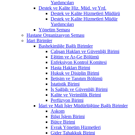
Yardımcıları
Destek ve Kalite Hiz. Müd. ve Yrd.
Destek ve Kalite Hizmetleri Müdürü
Destek ve Kalite Hizmetleri Müdür
Yardımcıları
Yönetim Şeması
Hastane Organizasyon Şeması
İdari Birimler
Başhekimliğe Bağlı Birimler
Çalışan Hakları ve Güvenliği Birimi
Eğitim ve Ar-Ge Bölümü
Enfeksiyon Kontrol Komitesi
Hasta Hakları Birimi
Hukuk ve Disiplin Birimi
İletişim ve Tanıtım Bölümü
İstatistik Birimi
İş Sağlığı ve Güvenliği Birimi
Kalite ve Verimlilik Birimi
Perfüzyon Birimi
İdari ve Mali İşler Müdürlüğüne Bağlı Birimler
Askom
Bilgi İşlem Birimi
Bütçe Birimi
Evrak Yönetim Hizmetleri
Gider Tahakkuk Birimi