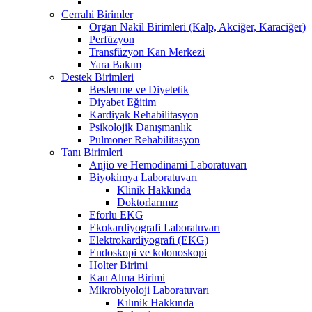
Cerrahi Birimler
Organ Nakil Birimleri (Kalp, Akciğer, Karaciğer)
Perfüzyon
Transfüzyon Kan Merkezi
Yara Bakım
Destek Birimleri
Beslenme ve Diyetetik
Diyabet Eğitim
Kardiyak Rehabilitasyon
Psikolojik Danışmanlık
Pulmoner Rehabilitasyon
Tanı Birimleri
Anjio ve Hemodinami Laboratuvarı
Biyokimya Laboratuvarı
Klinik Hakkında
Doktorlarımız
Eforlu EKG
Ekokardiyografi Laboratuvarı
Elektrokardiyografi (EKG)
Endoskopi ve kolonoskopi
Holter Birimi
Kan Alma Birimi
Mikrobiyoloji Laboratuvarı
Kılınik Hakkında