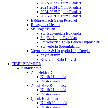
2022-2023 Eğitim Planları
2023-2024 Eğitim Planları
2024-2025 Eğitim Planları
2025-2026 Eğitim Planları
Eğitim Amaçlı Gelen Personel
Rotasyoner Hekim
Staj Başvuruları
Staj Başvuruları Hakkında
Staj Başlangıç Evrakları
Stajyerlerden Talep Edilen Ekipmanlar
Stajyerlerin Sorumlulukları
Yayınlarımız & Koşuyolu Kalp Dergisi
Yayınlarımız
Koşuyolu Kalp Dergisi
TIBBİ BİRİMLER
Kliniklerimiz
Aile Hekimliği
Klinik Hakkında
Doktorlarımız
Anestezi ve Reanimasyon
Klinik Hakkında
Doktorlarımız
Çocuk Hastalıkları
Kılinik Hakkında
Doktorlarımız