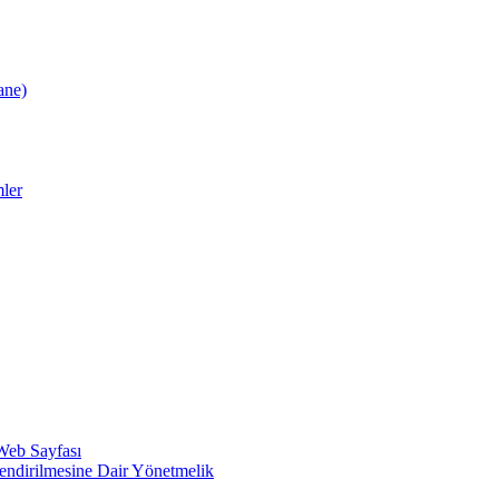
ane)
ler
 Web Sayfası
lendirilmesine Dair Yönetmelik