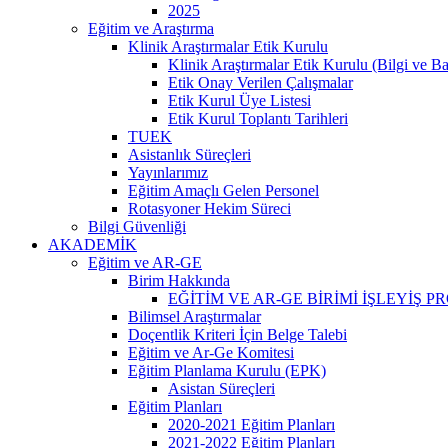
2025
Eğitim ve Araştırma
Klinik Araştırmalar Etik Kurulu
Klinik Araştırmalar Etik Kurulu (Bilgi ve B
Etik Onay Verilen Çalışmalar
Etik Kurul Üye Listesi
Etik Kurul Toplantı Tarihleri
TUEK
Asistanlık Süreçleri
Yayınlarımız
Eğitim Amaçlı Gelen Personel
Rotasyoner Hekim Süreci
Bilgi Güvenliği
AKADEMİK
Eğitim ve AR-GE
Birim Hakkında
EĞİTİM VE AR-GE BİRİMİ İŞLEYİŞ 
Bilimsel Araştırmalar
Doçentlik Kriteri İçin Belge Talebi
Eğitim ve Ar-Ge Komitesi
Eğitim Planlama Kurulu (EPK)
Asistan Süreçleri
Eğitim Planları
2020-2021 Eğitim Planları
2021-2022 Eğitim Planları