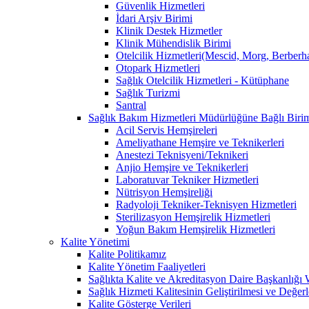
Güvenlik Hizmetleri
İdari Arşiv Birimi
Klinik Destek Hizmetler
Klinik Mühendislik Birimi
Otelcilik Hizmetleri(Mescid, Morg, Berberh
Otopark Hizmetleri
Sağlık Otelcilik Hizmetleri - Kütüphane
Sağlık Turizmi
Santral
Sağlık Bakım Hizmetleri Müdürlüğüne Bağlı Birim
Acil Servis Hemşireleri
Ameliyathane Hemşire ve Teknikerleri
Anestezi Teknisyeni/Teknikeri
Anjio Hemşire ve Teknikerleri
Laboratuvar Tekniker Hizmetleri
Nütrisyon Hemşireliği
Radyoloji Tekniker-Teknisyen Hizmetleri
Sterilizasyon Hemşirelik Hizmetleri
Yoğun Bakım Hemşirelik Hizmetleri
Kalite Yönetimi
Kalite Politikamız
Kalite Yönetim Faaliyetleri
Sağlıkta Kalite ve Akreditasyon Daire Başkanlığı
Sağlık Hizmeti Kalitesinin Geliştirilmesi ve Değer
Kalite Gösterge Verileri