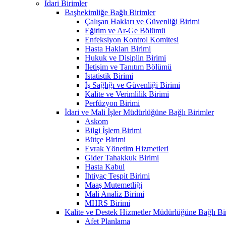
İdari Birimler
Başhekimliğe Bağlı Birimler
Çalışan Hakları ve Güvenliği Birimi
Eğitim ve Ar-Ge Bölümü
Enfeksiyon Kontrol Komitesi
Hasta Hakları Birimi
Hukuk ve Disiplin Birimi
İletişim ve Tanıtım Bölümü
İstatistik Birimi
İş Sağlığı ve Güvenliği Birimi
Kalite ve Verimlilik Birimi
Perfüzyon Birimi
İdari ve Mali İşler Müdürlüğüne Bağlı Birimler
Askom
Bilgi İşlem Birimi
Bütçe Birimi
Evrak Yönetim Hizmetleri
Gider Tahakkuk Birimi
Hasta Kabul
İhtiyaç Tespit Birimi
Maaş Mutemetliği
Mali Analiz Birimi
MHRS Birimi
Kalite ve Destek Hizmetler Müdürlüğüne Bağlı Bi
Afet Planlama