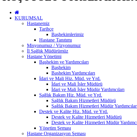
KURUMSAL
Hastanemiz
Tarihçe
Başhekimlerimiz
Hastane Tanıtımı
Misyonumuz / Vizyonumuz
İl Sağlık Müdürümüz
Hastane Yönetimi
Başhekim ve Yardımcıları
Başhekim
Başhekim Yardımcıları
İdari ve Mali Hiz. Müd. ve Yrd.
İdari ve Mali İşler Müdürü
İdari ve Mali İşler Müdür Yardımcıları
Sağlık Bakım Hiz. Müd. ve Yrd.
Sağlık Bakım Hizmetleri Müdürü
Sağlık Bakım Hizmetleri Müdür Yardımcılar
Destek ve Kalite Hiz. Müd. ve Yrd.
Destek ve Kalite Hizmetleri Müdürü
Destek ve Kalite Hizmetleri Müdür Yardımcı
Yönetim Şeması
Hastane Organizasyon Şeması