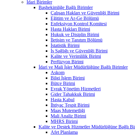
İdari Birimler
Başhekimliğe Bağlı Birimler
Çalışan Hakları ve Güvenliği Birimi
Eğitim ve Ar-Ge Bölümü
Enfeksiyon Kontrol Komitesi
Hasta Hakları Birimi
Hukuk ve Disiplin Birimi
İletişim ve Tanıtım Bölümü
İstatistik Birimi
İş Sağlığı ve Güvenliği Birimi
Kalite ve Verimlilik Birimi
Perfüzyon Birimi
İdari ve Mali İşler Müdürlüğüne Bağlı Birimler
Askom
Bilgi İşlem Birimi
Bütçe Birimi
Evrak Yönetim Hizmetleri
Gider Tahakkuk Birimi
Hasta Kabul
İhtiyaç Tespit Birimi
Maaş Mutemetliği
Mali Analiz Birimi
MHRS Birimi
Kalite ve Destek Hizmetler Müdürlüğüne Bağlı Bi
Afet Planlama