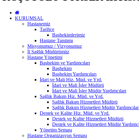
KURUMSAL
Hastanemiz
Tarihçe
Başhekimlerimiz
Hastane Tanıtımı
Misyonumuz / Vizyonumuz
İl Sağlık Müdürümüz
Hastane Yönetimi
Başhekim ve Yardımcıları
Başhekim
Başhekim Yardımcıları
İdari ve Mali Hiz. Müd. ve Yrd.
İdari ve Mali İşler Müdürü
İdari ve Mali İşler Müdür Yardımcıları
Sağlık Bakım Hiz. Müd. ve Yrd.
Sağlık Bakım Hizmetleri Müdürü
Sağlık Bakım Hizmetleri Müdür Yardımcılar
Destek ve Kalite Hiz. Müd. ve Yrd.
Destek ve Kalite Hizmetleri Müdürü
Destek ve Kalite Hizmetleri Müdür Yardımcı
Yönetim Şeması
Hastane Organizasyon Şeması