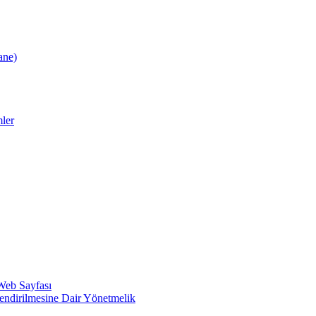
ane)
ler
 Web Sayfası
lendirilmesine Dair Yönetmelik