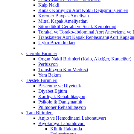
Kalp Nakli
Kapak Koruyucu Aort Kökü Değişimi İşlemleri
Koroner Baypas Ameliyatı
Mitral Kapak Ameliyatları
Sitoredüktif Cerrahi ve Sıcak Kemoterapi
Torakal ve Torako-abdominal Aort Anevrizma ve D
Transkateter Aort Kapak Replasmanı(Aort Kapağını
Uyku Bozuklukları
Cerrahi Birimler
Organ Nakil Birimleri (Kalp, Akciğer, Karaciğer)
Perfüzyon
Transfüzyon Kan Merkezi
Yara Bakım
Destek Birimleri
Beslenme ve Diyetetik
Diyabet Eğitim
Kardiyak Rehabilitasyon
Psikolojik Danışmanlık
Pulmoner Rehabilitasyon
Tanı Birimleri
Anjio ve Hemodinami Laboratuvarı
Biyokimya Laboratuvarı
Klinik Hakkında