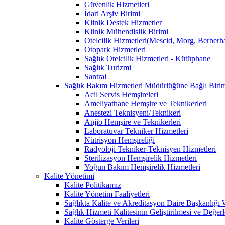
Güvenlik Hizmetleri
İdari Arşiv Birimi
Klinik Destek Hizmetler
Klinik Mühendislik Birimi
Otelcilik Hizmetleri(Mescid, Morg, Berberh
Otopark Hizmetleri
Sağlık Otelcilik Hizmetleri - Kütüphane
Sağlık Turizmi
Santral
Sağlık Bakım Hizmetleri Müdürlüğüne Bağlı Birim
Acil Servis Hemşireleri
Ameliyathane Hemşire ve Teknikerleri
Anestezi Teknisyeni/Teknikeri
Anjio Hemşire ve Teknikerleri
Laboratuvar Tekniker Hizmetleri
Nütrisyon Hemşireliği
Radyoloji Tekniker-Teknisyen Hizmetleri
Sterilizasyon Hemşirelik Hizmetleri
Yoğun Bakım Hemşirelik Hizmetleri
Kalite Yönetimi
Kalite Politikamız
Kalite Yönetim Faaliyetleri
Sağlıkta Kalite ve Akreditasyon Daire Başkanlığı
Sağlık Hizmeti Kalitesinin Geliştirilmesi ve Değer
Kalite Gösterge Verileri