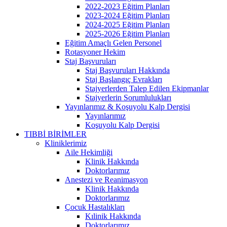
2022-2023 Eğitim Planları
2023-2024 Eğitim Planları
2024-2025 Eğitim Planları
2025-2026 Eğitim Planları
Eğitim Amaçlı Gelen Personel
Rotasyoner Hekim
Staj Başvuruları
Staj Başvuruları Hakkında
Staj Başlangıç Evrakları
Stajyerlerden Talep Edilen Ekipmanlar
Stajyerlerin Sorumlulukları
Yayınlarımız & Koşuyolu Kalp Dergisi
Yayınlarımız
Koşuyolu Kalp Dergisi
TIBBİ BİRİMLER
Kliniklerimiz
Aile Hekimliği
Klinik Hakkında
Doktorlarımız
Anestezi ve Reanimasyon
Klinik Hakkında
Doktorlarımız
Çocuk Hastalıkları
Kılinik Hakkında
Doktorlarımız