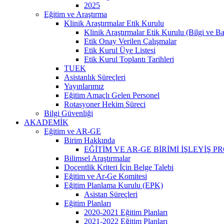
2025
Eğitim ve Araştırma
Klinik Araştırmalar Etik Kurulu
Klinik Araştırmalar Etik Kurulu (Bilgi ve B
Etik Onay Verilen Çalışmalar
Etik Kurul Üye Listesi
Etik Kurul Toplantı Tarihleri
TUEK
Asistanlık Süreçleri
Yayınlarımız
Eğitim Amaçlı Gelen Personel
Rotasyoner Hekim Süreci
Bilgi Güvenliği
AKADEMİK
Eğitim ve AR-GE
Birim Hakkında
EĞİTİM VE AR-GE BİRİMİ İŞLEYİŞ 
Bilimsel Araştırmalar
Doçentlik Kriteri İçin Belge Talebi
Eğitim ve Ar-Ge Komitesi
Eğitim Planlama Kurulu (EPK)
Asistan Süreçleri
Eğitim Planları
2020-2021 Eğitim Planları
2021-2022 Eğitim Planları