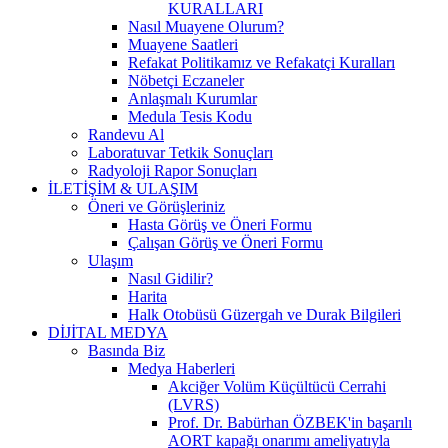
KURALLARI
Nasıl Muayene Olurum?
Muayene Saatleri
Refakat Politikamız ve Refakatçi Kuralları
Nöbetçi Eczaneler
Anlaşmalı Kurumlar
Medula Tesis Kodu
Randevu Al
Laboratuvar Tetkik Sonuçları
Radyoloji Rapor Sonuçları
İLETİŞİM & ULAŞIM
Öneri ve Görüşleriniz
Hasta Görüş ve Öneri Formu
Çalışan Görüş ve Öneri Formu
Ulaşım
Nasıl Gidilir?
Harita
Halk Otobüsü Güzergah ve Durak Bilgileri
DİJİTAL MEDYA
Basında Biz
Medya Haberleri
Akciğer Volüm Küçültücü Cerrahi
(LVRS)
Prof. Dr. Babürhan ÖZBEK'in başarılı
AORT kapağı onarımı ameliyatıyla