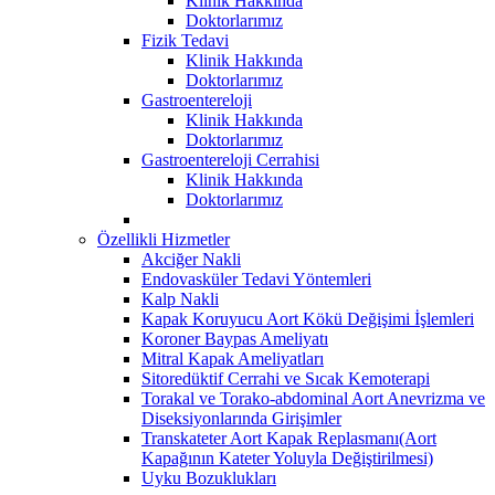
Klinik Hakkında
Doktorlarımız
Fizik Tedavi
Klinik Hakkında
Doktorlarımız
Gastroentereloji
Klinik Hakkında
Doktorlarımız
Gastroentereloji Cerrahisi
Klinik Hakkında
Doktorlarımız
Özellikli Hizmetler
Akciğer Nakli
Endovasküler Tedavi Yöntemleri
Kalp Nakli
Kapak Koruyucu Aort Kökü Değişimi İşlemleri
Koroner Baypas Ameliyatı
Mitral Kapak Ameliyatları
Sitoredüktif Cerrahi ve Sıcak Kemoterapi
Torakal ve Torako-abdominal Aort Anevrizma ve
Diseksiyonlarında Girişimler
Transkateter Aort Kapak Replasmanı(Aort
Kapağının Kateter Yoluyla Değiştirilmesi)
Uyku Bozuklukları