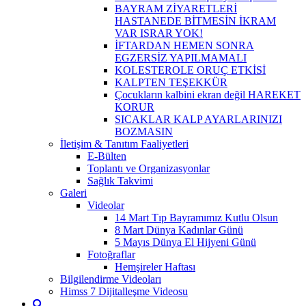
BAYRAM ZİYARETLERİ
HASTANEDE BİTMESİN İKRAM
VAR ISRAR YOK!
İFTARDAN HEMEN SONRA
EGZERSİZ YAPILMAMALI
KOLESTEROLE ORUÇ ETKİSİ
KALPTEN TEŞEKKÜR
Çocukların kalbini ekran değil HAREKET
KORUR
SICAKLAR KALP AYARLARINIZI
BOZMASIN
İletişim & Tanıtım Faaliyetleri
E-Bülten
Toplantı ve Organizasyonlar
Sağlık Takvimi
Galeri
Videolar
14 Mart Tıp Bayramımız Kutlu Olsun
8 Mart Dünya Kadınlar Günü
5 Mayıs Dünya El Hijyeni Günü
Fotoğraflar
Hemşireler Haftası
Bilgilendirme Videoları
Himss 7 Dijitalleşme Videosu