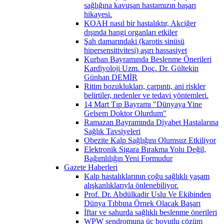
sağlığına kavuşan hastamızın başarı
hikayesi.
KOAH nasıl bir hastalıktır, Akciğer
dışında hangi organları etkiler
Şah damarındaki (karotis sinüsü
hipersensitivitesi) aşırı hassasiyet
Kurban Bayramında Beslenme Önerileri
Kardiyoloji Uzm. Doç. Dr. Gültekin
Günhan DEMİR
Ritim bozuklukları, çarpıntı, ani riskler
belirtiler, nedenler ve tedavi yöntemleri.
14 Mart Tıp Bayramı "Dünyaya Yine
Gelsem Doktor Olurdum"
Ramazan Bayramında Diyabet Hastalarına
Sağlık Tavsiyeleri
Obezite Kalp Sağlığını Olumsuz Etkiliyor
Elektronik Sigara Bırakma Yolu Değil,
Bağımlılığın Yeni Formudur
Gazete Haberleri
Kalp hastalıklarının çoğu sağlıklı yaşam
alışkanlıklarıyla önlenebiliyor.
Prof. Dr. Abdülkadir Uslu Ve Ekibinden
Dünya Tıbbına Örnek Olacak Başarı
İftar ve sahurda sağlıklı beslenme önerileri
WPW sendromuna üç boyutlu çözüm