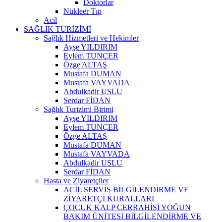
Doktorlar
Nükleer Tıp
Acil
SAĞLIK TURİZİMİ
Sağlık Hizmetleri ve Hekimler
Ayşe YILDIRIM
Eylem TUNÇER
Özge ALTAŞ
Mustafa DUMAN
Mustafa VAYVADA
Abdulkadir USLU
Serdar FİDAN
Sağlık Turizimi Birimi
Ayşe YILDIRIM
Eylem TUNÇER
Özge ALTAŞ
Mustafa DUMAN
Mustafa VAYVADA
Abdulkadir USLU
Serdar FİDAN
Hasta ve Ziyaretçiler
ACİL SERVİS BİLGİLENDİRME VE
ZİYARETÇİ KURALLARI
ÇOCUK KALP CERRAHİSİ YOĞUN
BAKIM ÜNİTESİ BİLGİLENDİRME VE