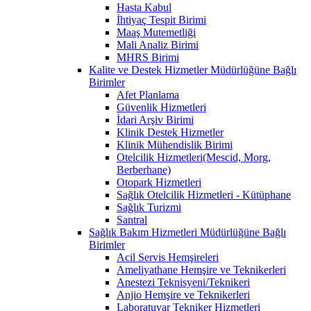
Hasta Kabul
İhtiyaç Tespit Birimi
Maaş Mutemetliği
Mali Analiz Birimi
MHRS Birimi
Kalite ve Destek Hizmetler Müdürlüğüne Bağlı
Birimler
Afet Planlama
Güvenlik Hizmetleri
İdari Arşiv Birimi
Klinik Destek Hizmetler
Klinik Mühendislik Birimi
Otelcilik Hizmetleri(Mescid, Morg,
Berberhane)
Otopark Hizmetleri
Sağlık Otelcilik Hizmetleri - Kütüphane
Sağlık Turizmi
Santral
Sağlık Bakım Hizmetleri Müdürlüğüne Bağlı
Birimler
Acil Servis Hemşireleri
Ameliyathane Hemşire ve Teknikerleri
Anestezi Teknisyeni/Teknikeri
Anjio Hemşire ve Teknikerleri
Laboratuvar Tekniker Hizmetleri