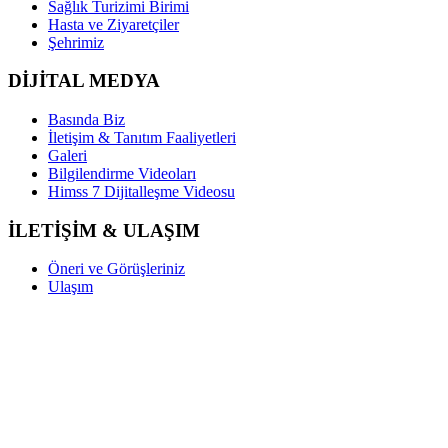
Sağlık Turizimi Birimi
Hasta ve Ziyaretçiler
Şehrimiz
DİJİTAL MEDYA
Basında Biz
İletişim & Tanıtım Faaliyetleri
Galeri
Bilgilendirme Videoları
Himss 7 Dijitalleşme Videosu
İLETİŞİM & ULAŞIM
Öneri ve Görüşleriniz
Ulaşım