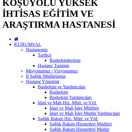
KOŞUYOLU YÜKSEK
İHTİSAS EĞİTİM VE
ARAŞTIRMA HASTANESİ
KURUMSAL
Hastanemiz
Tarihçe
Başhekimlerimiz
Hastane Tanıtımı
Misyonumuz / Vizyonumuz
İl Sağlık Müdürümüz
Hastane Yönetimi
Başhekim ve Yardımcıları
Başhekim
Başhekim Yardımcıları
İdari ve Mali Hiz. Müd. ve Yrd.
İdari ve Mali İşler Müdürü
İdari ve Mali İşler Müdür Yardımcıları
Sağlık Bakım Hiz. Müd. ve Yrd.
Sağlık Bakım Hizmetleri Müdürü
Sağlık Bakım Hizmetleri Müdür