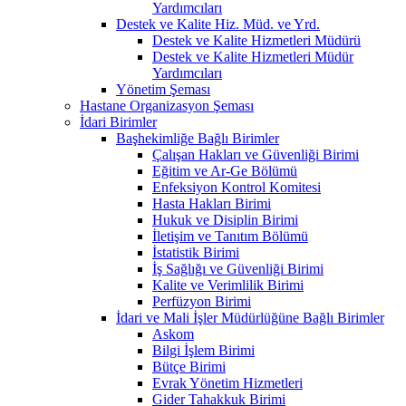
Yardımcıları
Destek ve Kalite Hiz. Müd. ve Yrd.
Destek ve Kalite Hizmetleri Müdürü
Destek ve Kalite Hizmetleri Müdür
Yardımcıları
Yönetim Şeması
Hastane Organizasyon Şeması
İdari Birimler
Başhekimliğe Bağlı Birimler
Çalışan Hakları ve Güvenliği Birimi
Eğitim ve Ar-Ge Bölümü
Enfeksiyon Kontrol Komitesi
Hasta Hakları Birimi
Hukuk ve Disiplin Birimi
İletişim ve Tanıtım Bölümü
İstatistik Birimi
İş Sağlığı ve Güvenliği Birimi
Kalite ve Verimlilik Birimi
Perfüzyon Birimi
İdari ve Mali İşler Müdürlüğüne Bağlı Birimler
Askom
Bilgi İşlem Birimi
Bütçe Birimi
Evrak Yönetim Hizmetleri
Gider Tahakkuk Birimi