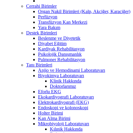
Cerrahi Birimler
Organ Nakil Birimleri (Kalp, Akciğer, Karaciğer)
Perfüzyon
Transfüzyon Kan Merkezi
Yara Bakım
Destek Birimleri
Beslenme ve Diyetetik
Diyabet Eğitim
Kardiyak Rehabilitasyon
Psikolojik Danışmanlık
Pulmoner Rehabilitasyon
Tanı Birimleri
Anjio ve Hemodinami Laboratuvarı
Biyokimya Laboratuvarı
Klinik Hakkında
Doktorlarımız
Eforlu EKG
Ekokardiyografi Laboratuvarı
Elektrokardiyografi (EKG)
Endoskopi ve kolonoskopi
Holter Birimi
Kan Alma Birimi
Mikrobiyoloji Laboratuvarı
Kılınik Hakkında