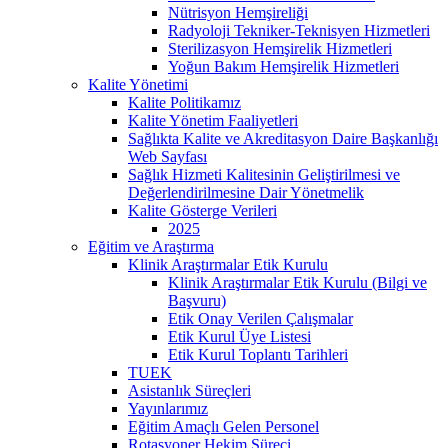
Nütrisyon Hemşireliği
Radyoloji Tekniker-Teknisyen Hizmetleri
Sterilizasyon Hemşirelik Hizmetleri
Yoğun Bakım Hemşirelik Hizmetleri
Kalite Yönetimi
Kalite Politikamız
Kalite Yönetim Faaliyetleri
Sağlıkta Kalite ve Akreditasyon Daire Başkanlığı
Web Sayfası
Sağlık Hizmeti Kalitesinin Geliştirilmesi ve
Değerlendirilmesine Dair Yönetmelik
Kalite Gösterge Verileri
2025
Eğitim ve Araştırma
Klinik Araştırmalar Etik Kurulu
Klinik Araştırmalar Etik Kurulu (Bilgi ve
Başvuru)
Etik Onay Verilen Çalışmalar
Etik Kurul Üye Listesi
Etik Kurul Toplantı Tarihleri
TUEK
Asistanlık Süreçleri
Yayınlarımız
Eğitim Amaçlı Gelen Personel
Rotasyoner Hekim Süreci