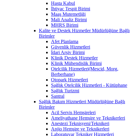
Hasta Kabul
İhtiyaç Tespit Birimi
Maaş Mutemetliği
Mali Analiz Birimi
MHRS Birimi
Kalite ve Destek Hizmetler Müdürlüğüne Bağlı
Birimler
Afet Planlama
Güvenlik Hizmetleri
İdari Arşiv Birimi
Klinik Destek Hizmetler
Klinik Mühendislik Birimi
Otelcilik Hizmetleri(Mescid, Morg,
Berberhane)
Otopark Hizmetleri
Sağlık Otelcilik Hizmetleri - Kütüphane
Sağlık Turizmi
Santral
Sağlık Bakım Hizmetleri Müdürlüğüne Bağlı
Birimler
Acil Servis Hemşireleri
Ameliyathane Hemşire ve Teknikerleri
Anestezi Teknisyeni/Teknikeri
Anjio Hemşire ve Teknikerleri
Laboratuvar Tekniker Hizmetleri