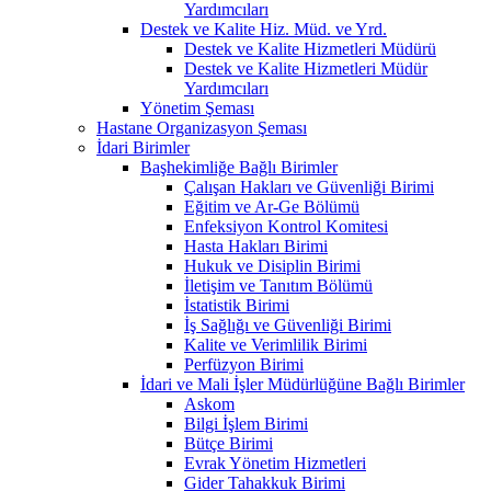
Yardımcıları
Destek ve Kalite Hiz. Müd. ve Yrd.
Destek ve Kalite Hizmetleri Müdürü
Destek ve Kalite Hizmetleri Müdür
Yardımcıları
Yönetim Şeması
Hastane Organizasyon Şeması
İdari Birimler
Başhekimliğe Bağlı Birimler
Çalışan Hakları ve Güvenliği Birimi
Eğitim ve Ar-Ge Bölümü
Enfeksiyon Kontrol Komitesi
Hasta Hakları Birimi
Hukuk ve Disiplin Birimi
İletişim ve Tanıtım Bölümü
İstatistik Birimi
İş Sağlığı ve Güvenliği Birimi
Kalite ve Verimlilik Birimi
Perfüzyon Birimi
İdari ve Mali İşler Müdürlüğüne Bağlı Birimler
Askom
Bilgi İşlem Birimi
Bütçe Birimi
Evrak Yönetim Hizmetleri
Gider Tahakkuk Birimi