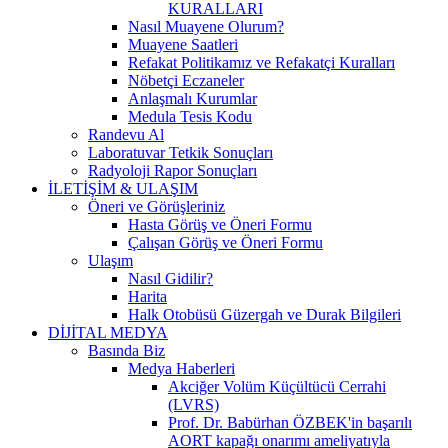
KURALLARI
Nasıl Muayene Olurum?
Muayene Saatleri
Refakat Politikamız ve Refakatçi Kuralları
Nöbetçi Eczaneler
Anlaşmalı Kurumlar
Medula Tesis Kodu
Randevu Al
Laboratuvar Tetkik Sonuçları
Radyoloji Rapor Sonuçları
İLETİŞİM & ULAŞIM
Öneri ve Görüşleriniz
Hasta Görüş ve Öneri Formu
Çalışan Görüş ve Öneri Formu
Ulaşım
Nasıl Gidilir?
Harita
Halk Otobüsü Güzergah ve Durak Bilgileri
DİJİTAL MEDYA
Basında Biz
Medya Haberleri
Akciğer Volüm Küçültücü Cerrahi
(LVRS)
Prof. Dr. Babürhan ÖZBEK'in başarılı
AORT kapağı onarımı ameliyatıyla