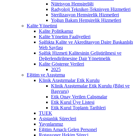
Nütrisyon Hemşireliği
Radyoloji Tekniker-Teknisyen Hizmetleri
Sterilizasyon Hemşirelik Hizmetleri
Yoğun Bakım Hemşirelik Hizmetleri
Kalite Yönetimi
Kalite Politikamız
Kalite Yönetim Faaliyetleri
Sağlıkta Kalite ve Akreditasyon Daire Başkanlığı
Web Sayfası
Sağlık Hizmeti Kalitesinin Geliştirilmesi ve
Değerlendirilmesine Dair Yönetmelik
Kalite Gösterge Verileri
2025
Eğitim ve Araştırma
Klinik Araştırmalar Etik Kurulu
Klinik Araştırmalar Etik Kurulu (Bilgi ve
Başvuru)
Etik Onay Verilen Çalışmalar
Etik Kurul Üye Listesi
Etik Kurul Toplantı Tarihleri
TUEK
Asistanlık Süreçleri
Yayınlarımız
Eğitim Amaçlı Gelen Personel
Rotasyoner Hekim Süreci