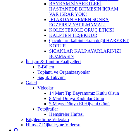
BAYRAM ZİYARETLERİ
HASTANEDE BİTMESİN İKRAM
VAR ISRAR YOK!
İFTARDAN HEMEN SONRA
EGZERSİZ YAPILMAMALI
KOLESTEROLE ORUÇ ETKİSİ
KALPTEN TEŞEKKÜR
Çocukların kalbini ekran değil HAREKET
KORUR
SICAKLAR KALP AYARLARINIZI
BOZMASIN
İletişim & Tanıtım Faaliyetleri
E-Bülten
Toplantı ve Organizasyonlar
Sağlık Takvimi
Galeri
Videolar
14 Mart Tıp Bayramımız Kutlu Olsun
8 Mart Dünya Kadınlar Günü
5 Mayıs Dünya El Hijyeni Günü
Fotoğraflar
Hemşireler Haftası
Bilgilendirme Videoları
Himss 7 Dijitalleşme Videosu