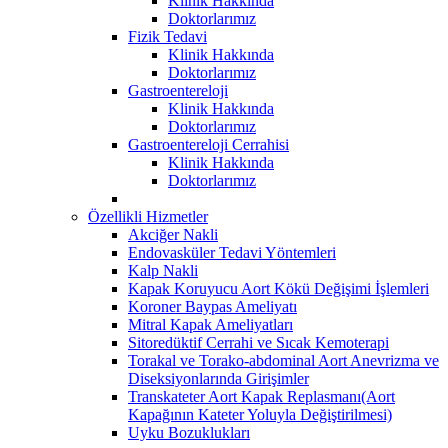
Klinik Hakkında
Doktorlarımız
Fizik Tedavi
Klinik Hakkında
Doktorlarımız
Gastroentereloji
Klinik Hakkında
Doktorlarımız
Gastroentereloji Cerrahisi
Klinik Hakkında
Doktorlarımız
Özellikli Hizmetler
Akciğer Nakli
Endovasküler Tedavi Yöntemleri
Kalp Nakli
Kapak Koruyucu Aort Kökü Değişimi İşlemleri
Koroner Baypas Ameliyatı
Mitral Kapak Ameliyatları
Sitoredüktif Cerrahi ve Sıcak Kemoterapi
Torakal ve Torako-abdominal Aort Anevrizma ve
Diseksiyonlarında Girişimler
Transkateter Aort Kapak Replasmanı(Aort
Kapağının Kateter Yoluyla Değiştirilmesi)
Uyku Bozuklukları