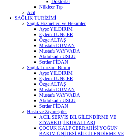
Doktorlar
Nükleer Tıp
Acil
SAĞLIK TURİZİMİ
Sağlık Hizmetleri ve Hekimler
Ayşe YILDIRIM
Eylem TUNÇER
Özge ALTAŞ
Mustafa DUMAN
Mustafa VAYVADA
Abdulkadir USLU
Serdar FİDAN
Sağlık Turizimi Birimi
Ayşe YILDIRIM
Eylem TUNÇER
Özge ALTAŞ
Mustafa DUMAN
Mustafa VAYVADA
Abdulkadir USLU
Serdar FİDAN
Hasta ve Ziyaretçiler
ACİL SERVİS BİLGİLENDİRME VE
ZİYARETÇİ KURALLARI
ÇOCUK KALP CERRAHİSİ YOĞUN
BAKIM ÜNİTESİ BİLGİLENDİRME VE