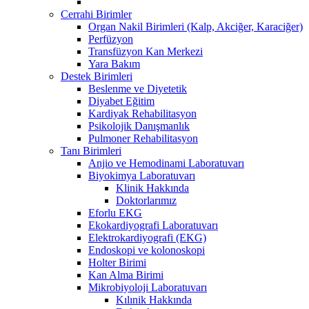
Cerrahi Birimler
Organ Nakil Birimleri (Kalp, Akciğer, Karaciğer)
Perfüzyon
Transfüzyon Kan Merkezi
Yara Bakım
Destek Birimleri
Beslenme ve Diyetetik
Diyabet Eğitim
Kardiyak Rehabilitasyon
Psikolojik Danışmanlık
Pulmoner Rehabilitasyon
Tanı Birimleri
Anjio ve Hemodinami Laboratuvarı
Biyokimya Laboratuvarı
Klinik Hakkında
Doktorlarımız
Eforlu EKG
Ekokardiyografi Laboratuvarı
Elektrokardiyografi (EKG)
Endoskopi ve kolonoskopi
Holter Birimi
Kan Alma Birimi
Mikrobiyoloji Laboratuvarı
Kılınik Hakkında