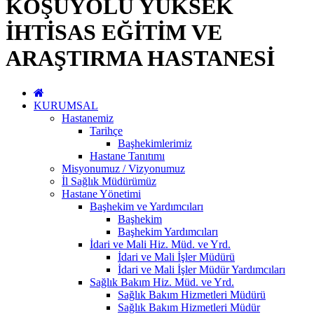
KOŞUYOLU YÜKSEK
İHTİSAS EĞİTİM VE
ARAŞTIRMA HASTANESİ
KURUMSAL
Hastanemiz
Tarihçe
Başhekimlerimiz
Hastane Tanıtımı
Misyonumuz / Vizyonumuz
İl Sağlık Müdürümüz
Hastane Yönetimi
Başhekim ve Yardımcıları
Başhekim
Başhekim Yardımcıları
İdari ve Mali Hiz. Müd. ve Yrd.
İdari ve Mali İşler Müdürü
İdari ve Mali İşler Müdür Yardımcıları
Sağlık Bakım Hiz. Müd. ve Yrd.
Sağlık Bakım Hizmetleri Müdürü
Sağlık Bakım Hizmetleri Müdür