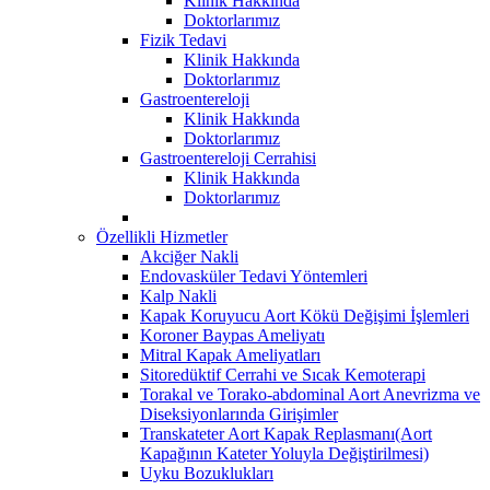
Klinik Hakkında
Doktorlarımız
Fizik Tedavi
Klinik Hakkında
Doktorlarımız
Gastroentereloji
Klinik Hakkında
Doktorlarımız
Gastroentereloji Cerrahisi
Klinik Hakkında
Doktorlarımız
Özellikli Hizmetler
Akciğer Nakli
Endovasküler Tedavi Yöntemleri
Kalp Nakli
Kapak Koruyucu Aort Kökü Değişimi İşlemleri
Koroner Baypas Ameliyatı
Mitral Kapak Ameliyatları
Sitoredüktif Cerrahi ve Sıcak Kemoterapi
Torakal ve Torako-abdominal Aort Anevrizma ve
Diseksiyonlarında Girişimler
Transkateter Aort Kapak Replasmanı(Aort
Kapağının Kateter Yoluyla Değiştirilmesi)
Uyku Bozuklukları