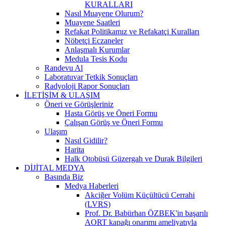
KURALLARI
Nasıl Muayene Olurum?
Muayene Saatleri
Refakat Politikamız ve Refakatçi Kuralları
Nöbetçi Eczaneler
Anlaşmalı Kurumlar
Medula Tesis Kodu
Randevu Al
Laboratuvar Tetkik Sonuçları
Radyoloji Rapor Sonuçları
İLETİŞİM & ULAŞIM
Öneri ve Görüşleriniz
Hasta Görüş ve Öneri Formu
Çalışan Görüş ve Öneri Formu
Ulaşım
Nasıl Gidilir?
Harita
Halk Otobüsü Güzergah ve Durak Bilgileri
DİJİTAL MEDYA
Basında Biz
Medya Haberleri
Akciğer Volüm Küçültücü Cerrahi
(LVRS)
Prof. Dr. Babürhan ÖZBEK'in başarılı
AORT kapağı onarımı ameliyatıyla