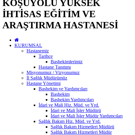
KOŞUYOLU YÜKSEK
İHTİSAS EĞİTİM VE
ARAŞTIRMA HASTANESİ
KURUMSAL
Hastanemiz
Tarihçe
Başhekimlerimiz
Hastane Tanıtımı
Misyonumuz / Vizyonumuz
İl Sağlık Müdürümüz
Hastane Yönetimi
Başhekim ve Yardımcıları
Başhekim
Başhekim Yardımcıları
İdari ve Mali Hiz. Müd. ve Yrd.
İdari ve Mali İşler Müdürü
İdari ve Mali İşler Müdür Yardımcıları
Sağlık Bakım Hiz. Müd. ve Yrd.
Sağlık Bakım Hizmetleri Müdürü
Sağlık Bakım Hizmetleri Müdür