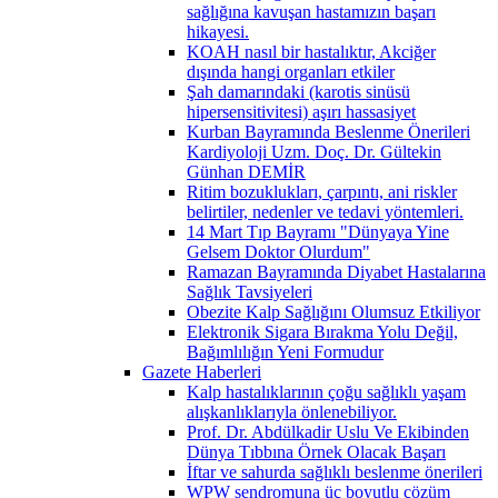
sağlığına kavuşan hastamızın başarı
hikayesi.
KOAH nasıl bir hastalıktır, Akciğer
dışında hangi organları etkiler
Şah damarındaki (karotis sinüsü
hipersensitivitesi) aşırı hassasiyet
Kurban Bayramında Beslenme Önerileri
Kardiyoloji Uzm. Doç. Dr. Gültekin
Günhan DEMİR
Ritim bozuklukları, çarpıntı, ani riskler
belirtiler, nedenler ve tedavi yöntemleri.
14 Mart Tıp Bayramı "Dünyaya Yine
Gelsem Doktor Olurdum"
Ramazan Bayramında Diyabet Hastalarına
Sağlık Tavsiyeleri
Obezite Kalp Sağlığını Olumsuz Etkiliyor
Elektronik Sigara Bırakma Yolu Değil,
Bağımlılığın Yeni Formudur
Gazete Haberleri
Kalp hastalıklarının çoğu sağlıklı yaşam
alışkanlıklarıyla önlenebiliyor.
Prof. Dr. Abdülkadir Uslu Ve Ekibinden
Dünya Tıbbına Örnek Olacak Başarı
İftar ve sahurda sağlıklı beslenme önerileri
WPW sendromuna üç boyutlu çözüm