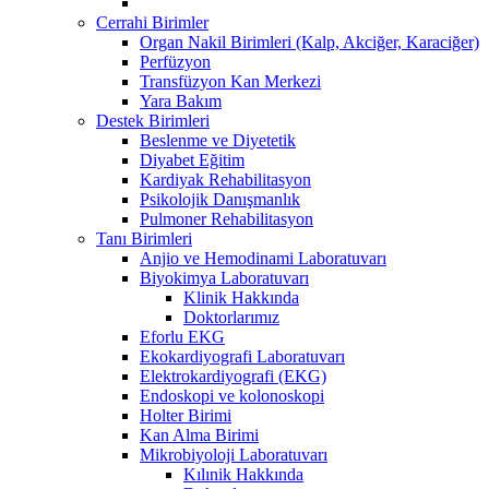
Cerrahi Birimler
Organ Nakil Birimleri (Kalp, Akciğer, Karaciğer)
Perfüzyon
Transfüzyon Kan Merkezi
Yara Bakım
Destek Birimleri
Beslenme ve Diyetetik
Diyabet Eğitim
Kardiyak Rehabilitasyon
Psikolojik Danışmanlık
Pulmoner Rehabilitasyon
Tanı Birimleri
Anjio ve Hemodinami Laboratuvarı
Biyokimya Laboratuvarı
Klinik Hakkında
Doktorlarımız
Eforlu EKG
Ekokardiyografi Laboratuvarı
Elektrokardiyografi (EKG)
Endoskopi ve kolonoskopi
Holter Birimi
Kan Alma Birimi
Mikrobiyoloji Laboratuvarı
Kılınik Hakkında