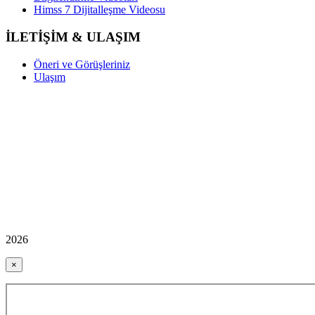
Himss 7 Dijitalleşme Videosu
İLETİŞİM & ULAŞIM
Öneri ve Görüşleriniz
Ulaşım
2026
×