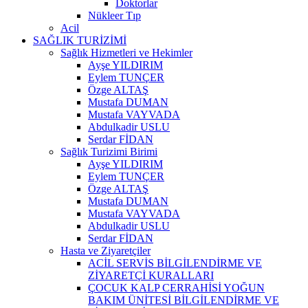
Doktorlar
Nükleer Tıp
Acil
SAĞLIK TURİZİMİ
Sağlık Hizmetleri ve Hekimler
Ayşe YILDIRIM
Eylem TUNÇER
Özge ALTAŞ
Mustafa DUMAN
Mustafa VAYVADA
Abdulkadir USLU
Serdar FİDAN
Sağlık Turizimi Birimi
Ayşe YILDIRIM
Eylem TUNÇER
Özge ALTAŞ
Mustafa DUMAN
Mustafa VAYVADA
Abdulkadir USLU
Serdar FİDAN
Hasta ve Ziyaretçiler
ACİL SERVİS BİLGİLENDİRME VE
ZİYARETÇİ KURALLARI
ÇOCUK KALP CERRAHİSİ YOĞUN
BAKIM ÜNİTESİ BİLGİLENDİRME VE