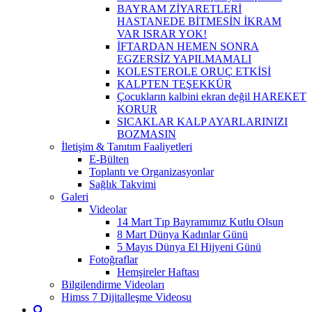
BAYRAM ZİYARETLERİ
HASTANEDE BİTMESİN İKRAM
VAR ISRAR YOK!
İFTARDAN HEMEN SONRA
EGZERSİZ YAPILMAMALI
KOLESTEROLE ORUÇ ETKİSİ
KALPTEN TEŞEKKÜR
Çocukların kalbini ekran değil HAREKET
KORUR
SICAKLAR KALP AYARLARINIZI
BOZMASIN
İletişim & Tanıtım Faaliyetleri
E-Bülten
Toplantı ve Organizasyonlar
Sağlık Takvimi
Galeri
Videolar
14 Mart Tıp Bayramımız Kutlu Olsun
8 Mart Dünya Kadınlar Günü
5 Mayıs Dünya El Hijyeni Günü
Fotoğraflar
Hemşireler Haftası
Bilgilendirme Videoları
Himss 7 Dijitalleşme Videosu