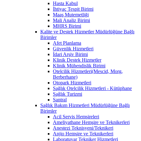
Hasta Kabul
İhtiyaç Tespit Birimi
Maaş Mutemetliği
Mali Analiz Birimi
MHRS Birimi
Kalite ve Destek Hizmetler Müdürlüğüne Bağlı
Birimler
Afet Planlama
Güvenlik Hizmetleri
İdari Arşiv Birimi
Klinik Destek Hizmetler
Klinik Mühendislik Birimi
Otelcilik Hizmetleri(Mescid, Morg,
Berberhane)
Otopark Hizmetleri
Sağlık Otelcilik Hizmetleri - Kütüphane
Sağlık Turizmi
Santral
Sağlık Bakım Hizmetleri Müdürlüğüne Bağlı
Birimler
Acil Servis Hemşireleri
Ameliyathane Hemşire ve Teknikerleri
Anestezi Teknisyeni/Teknikeri
Anjio Hemşire ve Teknikerleri
Laboratuvar Tekniker Hizmetleri