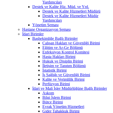
Yardımcıları
Destek ve Kalite Hiz. Müd. ve Yrd.
Destek ve Kalite Hizmetleri Müdürü
Destek ve Kalite Hizmetleri Müdür
Yardımcıları
Yönetim Şeması
Hastane Organizasyon Şeması
İdari Birimler
Başhekimliğe Bağlı Birimler
Çalışan Hakları ve Güvenliği Birimi
Eğitim ve Ar-Ge Bölümü
Enfeksiyon Kontrol Komitesi
Hasta Hakları Birimi
Hukuk ve Disiplin Birimi
İletişim ve Tanıtım Bölümü
İstatistik Birimi
İş Sağlığı ve Güvenliği Birimi
Kalite ve Verimlilik Birimi
Perfüzyon Birimi
İdari ve Mali İşler Müdürlüğüne Bağlı Birimler
Askom
Bilgi İşlem Birimi
Bütçe Birimi
Evrak Yönetim Hizmetleri
Gider Tahakkuk Birimi