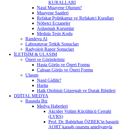
KURALLARI
Nasıl Muayene Olurum?
Muayene Saatleri
Refakat Politikamız ve Refakatçi Kuralları
Nöbetçi Eczaneler
Anlaşmalı Kurumlar
Medula Tesis Kodu
Randevu Al
Laboratuvar Tetkik Sonuçları
Radyoloji Rapor Sonuçları
İLETİŞİM & ULAŞIM
Öneri ve Görüşleriniz
Hasta Görüş ve Öneri Formu
Çalışan Görüş ve Öneri Formu
Ulaşım
Nasıl Gidilir?
Harita
Halk Otobüsü Güzergah ve Durak Bilgileri
DİJİTAL MEDYA
Basında Biz
Medya Haberleri
Akciğer Volüm Küçültücü Cerrahi
(LVRS)
Prof. Dr. Babürhan ÖZBEK'in başarılı
AORT kapağı onarımı ameliyatıyla