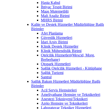
Hasta Kabul
İhtiyaç Tespit Birimi
Maaş Mutemetliği
Mali Analiz Birimi
MHRS Birimi
Kalite ve Destek Hizmetler Müdürlüğüne Bağlı
Birimler
Afet Planlama
Güvenlik Hizmetleri
İdari Arşiv Birimi
Klinik Destek Hizmetler
Klinik Mühendislik Birimi
Otelcilik Hizmetleri(Mescid, Morg,
Berberhane)
Otopark Hizmetleri
Sağlık Otelcilik Hizmetleri - Kütüphane
Sağlık Turizmi
Santral
Sağlık Bakım Hizmetleri Müdürlüğüne Bağlı
Birimler
Acil Servis Hemşireleri
Ameliyathane Hemşire ve Teknikerleri
Anestezi Teknisyeni/Teknikeri
Anjio Hemşire ve Teknikerleri
Laboratuvar Tekniker Hizmetleri