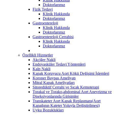
Klinik Hakkında
Doktorlarımız
Fizik Tedavi
Klinik Hakkında
Doktorlarımız
Gastroentereloji
Klinik Hakkında
Doktorlarımız
Gastroentereloji Cerrahisi
Klinik Hakkında
Doktorlarımız
Özellikli Hizmetler
Akciğer Nakli
Endovasküler Tedavi Yöntemleri
Kalp Nakli
Kapak Koruyucu Aort Kökü Değişimi İşlemleri
Koroner Baypas Ameliyatı
Mitral Kapak Ameliyatları
Sitoredüktif Cerrahi ve Sıcak Kemoterapi
Torakal ve Torako-abdominal Aort Anevrizma ve
Diseksiyonlarında Girişimler
Transkateter Aort Kapak Replasmanı(Aort
Kapağının Kateter Yoluyla Değiştirilmesi)
Uyku Bozuklukları