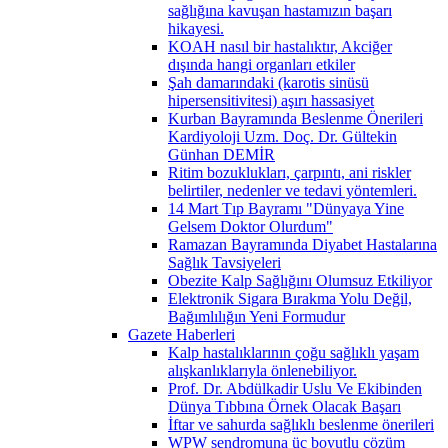
sağlığına kavuşan hastamızın başarı
hikayesi.
KOAH nasıl bir hastalıktır, Akciğer
dışında hangi organları etkiler
Şah damarındaki (karotis sinüsü
hipersensitivitesi) aşırı hassasiyet
Kurban Bayramında Beslenme Önerileri
Kardiyoloji Uzm. Doç. Dr. Gültekin
Günhan DEMİR
Ritim bozuklukları, çarpıntı, ani riskler
belirtiler, nedenler ve tedavi yöntemleri.
14 Mart Tıp Bayramı "Dünyaya Yine
Gelsem Doktor Olurdum"
Ramazan Bayramında Diyabet Hastalarına
Sağlık Tavsiyeleri
Obezite Kalp Sağlığını Olumsuz Etkiliyor
Elektronik Sigara Bırakma Yolu Değil,
Bağımlılığın Yeni Formudur
Gazete Haberleri
Kalp hastalıklarının çoğu sağlıklı yaşam
alışkanlıklarıyla önlenebiliyor.
Prof. Dr. Abdülkadir Uslu Ve Ekibinden
Dünya Tıbbına Örnek Olacak Başarı
İftar ve sahurda sağlıklı beslenme önerileri
WPW sendromuna üç boyutlu çözüm