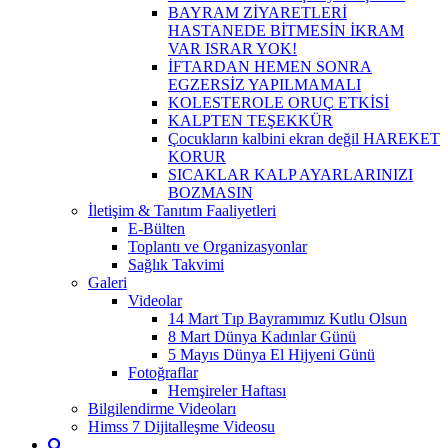
BAYRAM ZİYARETLERİ
HASTANEDE BİTMESİN İKRAM
VAR ISRAR YOK!
İFTARDAN HEMEN SONRA
EGZERSİZ YAPILMAMALI
KOLESTEROLE ORUÇ ETKİSİ
KALPTEN TEŞEKKÜR
Çocukların kalbini ekran değil HAREKET
KORUR
SICAKLAR KALP AYARLARINIZI
BOZMASIN
İletişim & Tanıtım Faaliyetleri
E-Bülten
Toplantı ve Organizasyonlar
Sağlık Takvimi
Galeri
Videolar
14 Mart Tıp Bayramımız Kutlu Olsun
8 Mart Dünya Kadınlar Günü
5 Mayıs Dünya El Hijyeni Günü
Fotoğraflar
Hemşireler Haftası
Bilgilendirme Videoları
Himss 7 Dijitalleşme Videosu