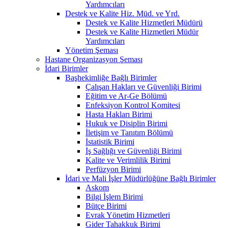
Yardımcıları
Destek ve Kalite Hiz. Müd. ve Yrd.
Destek ve Kalite Hizmetleri Müdürü
Destek ve Kalite Hizmetleri Müdür
Yardımcıları
Yönetim Şeması
Hastane Organizasyon Şeması
İdari Birimler
Başhekimliğe Bağlı Birimler
Çalışan Hakları ve Güvenliği Birimi
Eğitim ve Ar-Ge Bölümü
Enfeksiyon Kontrol Komitesi
Hasta Hakları Birimi
Hukuk ve Disiplin Birimi
İletişim ve Tanıtım Bölümü
İstatistik Birimi
İş Sağlığı ve Güvenliği Birimi
Kalite ve Verimlilik Birimi
Perfüzyon Birimi
İdari ve Mali İşler Müdürlüğüne Bağlı Birimler
Askom
Bilgi İşlem Birimi
Bütçe Birimi
Evrak Yönetim Hizmetleri
Gider Tahakkuk Birimi