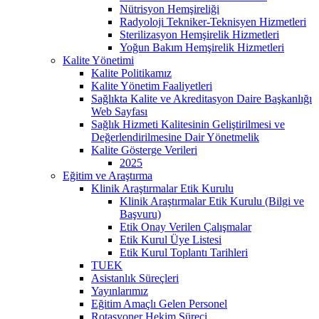
Nütrisyon Hemşireliği
Radyoloji Tekniker-Teknisyen Hizmetleri
Sterilizasyon Hemşirelik Hizmetleri
Yoğun Bakım Hemşirelik Hizmetleri
Kalite Yönetimi
Kalite Politikamız
Kalite Yönetim Faaliyetleri
Sağlıkta Kalite ve Akreditasyon Daire Başkanlığı
Web Sayfası
Sağlık Hizmeti Kalitesinin Geliştirilmesi ve
Değerlendirilmesine Dair Yönetmelik
Kalite Gösterge Verileri
2025
Eğitim ve Araştırma
Klinik Araştırmalar Etik Kurulu
Klinik Araştırmalar Etik Kurulu (Bilgi ve
Başvuru)
Etik Onay Verilen Çalışmalar
Etik Kurul Üye Listesi
Etik Kurul Toplantı Tarihleri
TUEK
Asistanlık Süreçleri
Yayınlarımız
Eğitim Amaçlı Gelen Personel
Rotasyoner Hekim Süreci