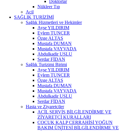
Doktorlar
Nükleer Tıp
Acil
SAĞLIK TURİZİMİ
Sağlık Hizmetleri ve Hekimler
Ayşe YILDIRIM
Eylem TUNÇER
Özge ALTAŞ
Mustafa DUMAN
Mustafa VAYVADA
Abdulkadir USLU
Serdar FİDAN
Sağlık Turizimi Birimi
Ayşe YILDIRIM
Eylem TUNÇER
Özge ALTAŞ
Mustafa DUMAN
Mustafa VAYVADA
Abdulkadir USLU
Serdar FİDAN
Hasta ve Ziyaretçiler
ACİL SERVİS BİLGİLENDİRME VE
ZİYARETÇİ KURALLARI
ÇOCUK KALP CERRAHİSİ YOĞUN
BAKIM ÜNİTESİ BİLGİLENDİRME VE