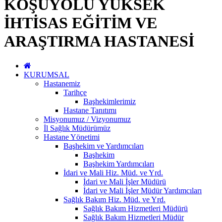
KOŞUYOLU YÜKSEK
İHTİSAS EĞİTİM VE
ARAŞTIRMA HASTANESİ
KURUMSAL
Hastanemiz
Tarihçe
Başhekimlerimiz
Hastane Tanıtımı
Misyonumuz / Vizyonumuz
İl Sağlık Müdürümüz
Hastane Yönetimi
Başhekim ve Yardımcıları
Başhekim
Başhekim Yardımcıları
İdari ve Mali Hiz. Müd. ve Yrd.
İdari ve Mali İşler Müdürü
İdari ve Mali İşler Müdür Yardımcıları
Sağlık Bakım Hiz. Müd. ve Yrd.
Sağlık Bakım Hizmetleri Müdürü
Sağlık Bakım Hizmetleri Müdür