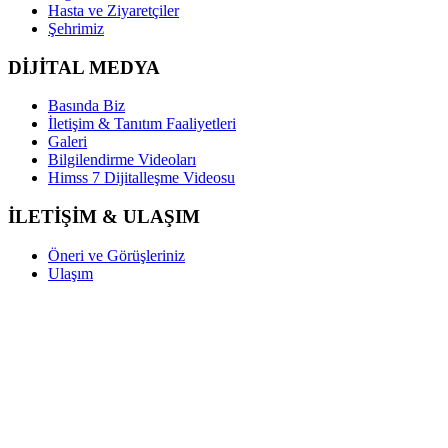
Hasta ve Ziyaretçiler
Şehrimiz
DİJİTAL MEDYA
Basında Biz
İletişim & Tanıtım Faaliyetleri
Galeri
Bilgilendirme Videoları
Himss 7 Dijitalleşme Videosu
İLETİŞİM & ULAŞIM
Öneri ve Görüşleriniz
Ulaşım