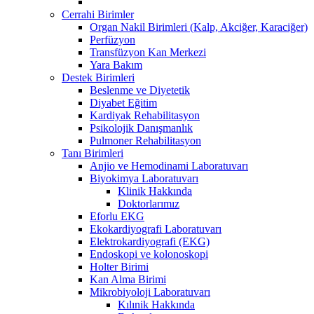
Cerrahi Birimler
Organ Nakil Birimleri (Kalp, Akciğer, Karaciğer)
Perfüzyon
Transfüzyon Kan Merkezi
Yara Bakım
Destek Birimleri
Beslenme ve Diyetetik
Diyabet Eğitim
Kardiyak Rehabilitasyon
Psikolojik Danışmanlık
Pulmoner Rehabilitasyon
Tanı Birimleri
Anjio ve Hemodinami Laboratuvarı
Biyokimya Laboratuvarı
Klinik Hakkında
Doktorlarımız
Eforlu EKG
Ekokardiyografi Laboratuvarı
Elektrokardiyografi (EKG)
Endoskopi ve kolonoskopi
Holter Birimi
Kan Alma Birimi
Mikrobiyoloji Laboratuvarı
Kılınik Hakkında