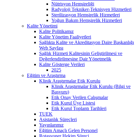
Nütrisyon Hemşireliği
Radyoloji Tekniker-Teknisyen Hizmetleri
Sterilizasyon Hemşirelik Hizmetleri
Yoğun Bakım Hemşirelik Hizmetleri
Kalite Yönetimi
Kalite Politikamız
Kalite Yönetim Faaliyetleri
Sağlıkta Kalite ve Akreditasyon Daire Başkanlığı
Web Sayfası
Sağlık Hizmeti Kalitesinin Geliştirilmesi ve
Değerlendirilmesine Dair Yönetmelik
Kalite Gösterge Verileri
2025
Eğitim ve Araştırma
Klinik Araştırmalar Etik Kurulu
Klinik Araştırmalar Etik Kurulu (Bilgi ve
Başvuru)
Etik Onay Verilen Çalışmalar
Etik Kurul Üye Listesi
Etik Kurul Toplantı Tarihleri
TUEK
Asistanlık Süreçleri
Yayınlarımız
Eğitim Amaçlı Gelen Personel
Rotasyoner Hekim Süreci