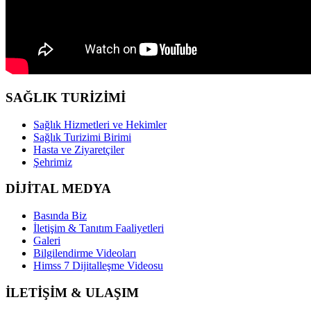
SAĞLIK TURİZİMİ
Sağlık Hizmetleri ve Hekimler
Sağlık Turizimi Birimi
Hasta ve Ziyaretçiler
Şehrimiz
DİJİTAL MEDYA
Basında Biz
İletişim & Tanıtım Faaliyetleri
Galeri
Bilgilendirme Videoları
Himss 7 Dijitalleşme Videosu
İLETİŞİM & ULAŞIM