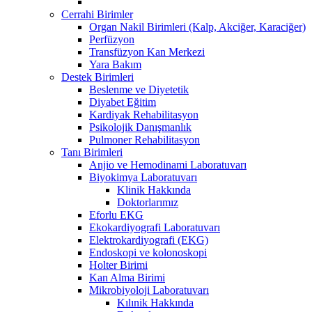
Cerrahi Birimler
Organ Nakil Birimleri (Kalp, Akciğer, Karaciğer)
Perfüzyon
Transfüzyon Kan Merkezi
Yara Bakım
Destek Birimleri
Beslenme ve Diyetetik
Diyabet Eğitim
Kardiyak Rehabilitasyon
Psikolojik Danışmanlık
Pulmoner Rehabilitasyon
Tanı Birimleri
Anjio ve Hemodinami Laboratuvarı
Biyokimya Laboratuvarı
Klinik Hakkında
Doktorlarımız
Eforlu EKG
Ekokardiyografi Laboratuvarı
Elektrokardiyografi (EKG)
Endoskopi ve kolonoskopi
Holter Birimi
Kan Alma Birimi
Mikrobiyoloji Laboratuvarı
Kılınik Hakkında