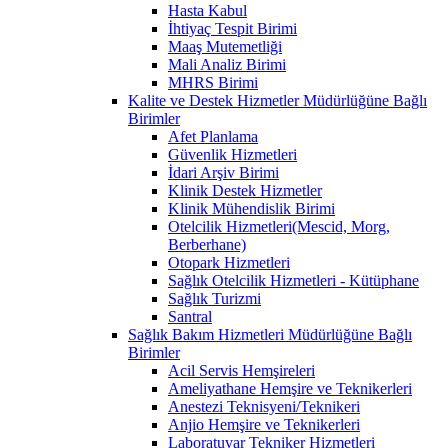
Hasta Kabul
İhtiyaç Tespit Birimi
Maaş Mutemetliği
Mali Analiz Birimi
MHRS Birimi
Kalite ve Destek Hizmetler Müdürlüğüne Bağlı
Birimler
Afet Planlama
Güvenlik Hizmetleri
İdari Arşiv Birimi
Klinik Destek Hizmetler
Klinik Mühendislik Birimi
Otelcilik Hizmetleri(Mescid, Morg,
Berberhane)
Otopark Hizmetleri
Sağlık Otelcilik Hizmetleri - Kütüphane
Sağlık Turizmi
Santral
Sağlık Bakım Hizmetleri Müdürlüğüne Bağlı
Birimler
Acil Servis Hemşireleri
Ameliyathane Hemşire ve Teknikerleri
Anestezi Teknisyeni/Teknikeri
Anjio Hemşire ve Teknikerleri
Laboratuvar Tekniker Hizmetleri