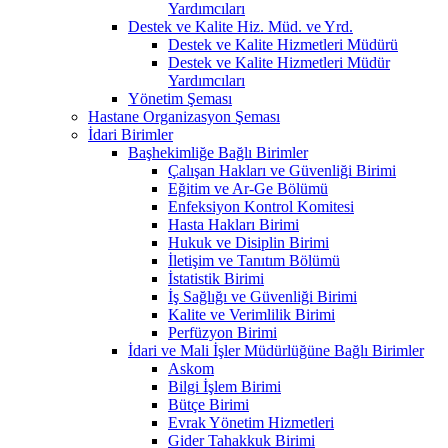
Yardımcıları
Destek ve Kalite Hiz. Müd. ve Yrd.
Destek ve Kalite Hizmetleri Müdürü
Destek ve Kalite Hizmetleri Müdür
Yardımcıları
Yönetim Şeması
Hastane Organizasyon Şeması
İdari Birimler
Başhekimliğe Bağlı Birimler
Çalışan Hakları ve Güvenliği Birimi
Eğitim ve Ar-Ge Bölümü
Enfeksiyon Kontrol Komitesi
Hasta Hakları Birimi
Hukuk ve Disiplin Birimi
İletişim ve Tanıtım Bölümü
İstatistik Birimi
İş Sağlığı ve Güvenliği Birimi
Kalite ve Verimlilik Birimi
Perfüzyon Birimi
İdari ve Mali İşler Müdürlüğüne Bağlı Birimler
Askom
Bilgi İşlem Birimi
Bütçe Birimi
Evrak Yönetim Hizmetleri
Gider Tahakkuk Birimi