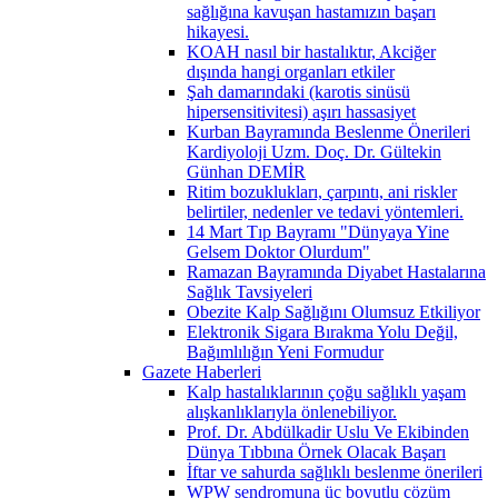
sağlığına kavuşan hastamızın başarı
hikayesi.
KOAH nasıl bir hastalıktır, Akciğer
dışında hangi organları etkiler
Şah damarındaki (karotis sinüsü
hipersensitivitesi) aşırı hassasiyet
Kurban Bayramında Beslenme Önerileri
Kardiyoloji Uzm. Doç. Dr. Gültekin
Günhan DEMİR
Ritim bozuklukları, çarpıntı, ani riskler
belirtiler, nedenler ve tedavi yöntemleri.
14 Mart Tıp Bayramı "Dünyaya Yine
Gelsem Doktor Olurdum"
Ramazan Bayramında Diyabet Hastalarına
Sağlık Tavsiyeleri
Obezite Kalp Sağlığını Olumsuz Etkiliyor
Elektronik Sigara Bırakma Yolu Değil,
Bağımlılığın Yeni Formudur
Gazete Haberleri
Kalp hastalıklarının çoğu sağlıklı yaşam
alışkanlıklarıyla önlenebiliyor.
Prof. Dr. Abdülkadir Uslu Ve Ekibinden
Dünya Tıbbına Örnek Olacak Başarı
İftar ve sahurda sağlıklı beslenme önerileri
WPW sendromuna üç boyutlu çözüm