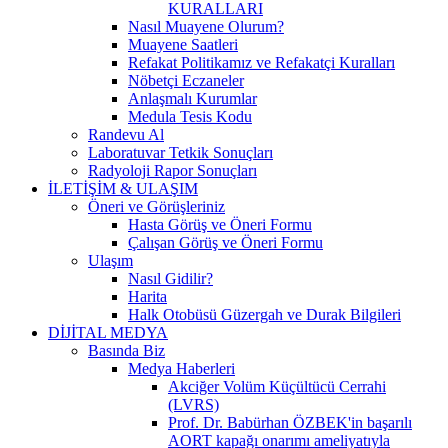
KURALLARI
Nasıl Muayene Olurum?
Muayene Saatleri
Refakat Politikamız ve Refakatçi Kuralları
Nöbetçi Eczaneler
Anlaşmalı Kurumlar
Medula Tesis Kodu
Randevu Al
Laboratuvar Tetkik Sonuçları
Radyoloji Rapor Sonuçları
İLETİŞİM & ULAŞIM
Öneri ve Görüşleriniz
Hasta Görüş ve Öneri Formu
Çalışan Görüş ve Öneri Formu
Ulaşım
Nasıl Gidilir?
Harita
Halk Otobüsü Güzergah ve Durak Bilgileri
DİJİTAL MEDYA
Basında Biz
Medya Haberleri
Akciğer Volüm Küçültücü Cerrahi
(LVRS)
Prof. Dr. Babürhan ÖZBEK'in başarılı
AORT kapağı onarımı ameliyatıyla