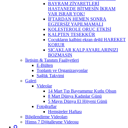
BAYRAM ZİYARETLERİ
HASTANEDE BİTMESİN İKRAM
VAR ISRAR YOK!
İFTARDAN HEMEN SONRA
EGZERSİZ YAPILMAMALI
KOLESTEROLE ORUÇ ETKİSİ
KALPTEN TEŞEKKÜR
Çocukların kalbini ekran değil HAREKET
KORUR
SICAKLAR KALP AYARLARINIZI
BOZMASIN
İletişim & Tanıtım Faaliyetleri
E-Bülten
Toplantı ve Organizasyonlar
Sağlık Takvimi
Galeri
Videolar
14 Mart Tıp Bayramımız Kutlu Olsun
8 Mart Dünya Kadınlar Günü
5 Mayıs Dünya El Hijyeni Günü
Fotoğraflar
Hemşireler Haftası
Bilgilendirme Videoları
Himss 7 Dijitalleşme Videosu