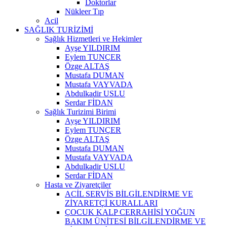
Doktorlar
Nükleer Tıp
Acil
SAĞLIK TURİZİMİ
Sağlık Hizmetleri ve Hekimler
Ayşe YILDIRIM
Eylem TUNÇER
Özge ALTAŞ
Mustafa DUMAN
Mustafa VAYVADA
Abdulkadir USLU
Serdar FİDAN
Sağlık Turizimi Birimi
Ayşe YILDIRIM
Eylem TUNÇER
Özge ALTAŞ
Mustafa DUMAN
Mustafa VAYVADA
Abdulkadir USLU
Serdar FİDAN
Hasta ve Ziyaretçiler
ACİL SERVİS BİLGİLENDİRME VE
ZİYARETÇİ KURALLARI
ÇOCUK KALP CERRAHİSİ YOĞUN
BAKIM ÜNİTESİ BİLGİLENDİRME VE