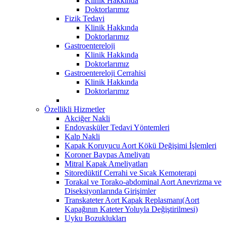
Klinik Hakkında
Doktorlarımız
Fizik Tedavi
Klinik Hakkında
Doktorlarımız
Gastroentereloji
Klinik Hakkında
Doktorlarımız
Gastroentereloji Cerrahisi
Klinik Hakkında
Doktorlarımız
Özellikli Hizmetler
Akciğer Nakli
Endovasküler Tedavi Yöntemleri
Kalp Nakli
Kapak Koruyucu Aort Kökü Değişimi İşlemleri
Koroner Baypas Ameliyatı
Mitral Kapak Ameliyatları
Sitoredüktif Cerrahi ve Sıcak Kemoterapi
Torakal ve Torako-abdominal Aort Anevrizma ve
Diseksiyonlarında Girişimler
Transkateter Aort Kapak Replasmanı(Aort
Kapağının Kateter Yoluyla Değiştirilmesi)
Uyku Bozuklukları