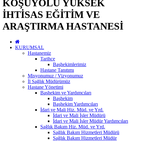
KOŞUYOLU YÜKSEK
İHTİSAS EĞİTİM VE
ARAŞTIRMA HASTANESİ
KURUMSAL
Hastanemiz
Tarihçe
Başhekimlerimiz
Hastane Tanıtımı
Misyonumuz / Vizyonumuz
İl Sağlık Müdürümüz
Hastane Yönetimi
Başhekim ve Yardımcıları
Başhekim
Başhekim Yardımcıları
İdari ve Mali Hiz. Müd. ve Yrd.
İdari ve Mali İşler Müdürü
İdari ve Mali İşler Müdür Yardımcıları
Sağlık Bakım Hiz. Müd. ve Yrd.
Sağlık Bakım Hizmetleri Müdürü
Sağlık Bakım Hizmetleri Müdür