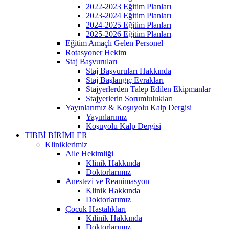
2022-2023 Eğitim Planları
2023-2024 Eğitim Planları
2024-2025 Eğitim Planları
2025-2026 Eğitim Planları
Eğitim Amaçlı Gelen Personel
Rotasyoner Hekim
Staj Başvuruları
Staj Başvuruları Hakkında
Staj Başlangıç Evrakları
Stajyerlerden Talep Edilen Ekipmanlar
Stajyerlerin Sorumlulukları
Yayınlarımız & Koşuyolu Kalp Dergisi
Yayınlarımız
Koşuyolu Kalp Dergisi
TIBBİ BİRİMLER
Kliniklerimiz
Aile Hekimliği
Klinik Hakkında
Doktorlarımız
Anestezi ve Reanimasyon
Klinik Hakkında
Doktorlarımız
Çocuk Hastalıkları
Kılinik Hakkında
Doktorlarımız