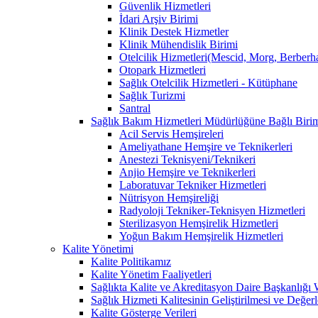
Güvenlik Hizmetleri
İdari Arşiv Birimi
Klinik Destek Hizmetler
Klinik Mühendislik Birimi
Otelcilik Hizmetleri(Mescid, Morg, Berberh
Otopark Hizmetleri
Sağlık Otelcilik Hizmetleri - Kütüphane
Sağlık Turizmi
Santral
Sağlık Bakım Hizmetleri Müdürlüğüne Bağlı Birim
Acil Servis Hemşireleri
Ameliyathane Hemşire ve Teknikerleri
Anestezi Teknisyeni/Teknikeri
Anjio Hemşire ve Teknikerleri
Laboratuvar Tekniker Hizmetleri
Nütrisyon Hemşireliği
Radyoloji Tekniker-Teknisyen Hizmetleri
Sterilizasyon Hemşirelik Hizmetleri
Yoğun Bakım Hemşirelik Hizmetleri
Kalite Yönetimi
Kalite Politikamız
Kalite Yönetim Faaliyetleri
Sağlıkta Kalite ve Akreditasyon Daire Başkanlığı
Sağlık Hizmeti Kalitesinin Geliştirilmesi ve Değer
Kalite Gösterge Verileri