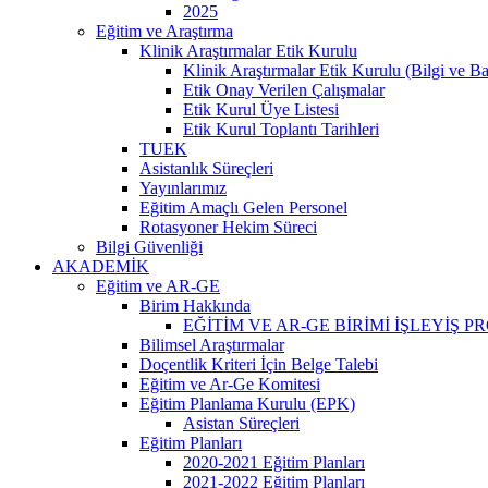
2025
Eğitim ve Araştırma
Klinik Araştırmalar Etik Kurulu
Klinik Araştırmalar Etik Kurulu (Bilgi ve B
Etik Onay Verilen Çalışmalar
Etik Kurul Üye Listesi
Etik Kurul Toplantı Tarihleri
TUEK
Asistanlık Süreçleri
Yayınlarımız
Eğitim Amaçlı Gelen Personel
Rotasyoner Hekim Süreci
Bilgi Güvenliği
AKADEMİK
Eğitim ve AR-GE
Birim Hakkında
EĞİTİM VE AR-GE BİRİMİ İŞLEYİŞ 
Bilimsel Araştırmalar
Doçentlik Kriteri İçin Belge Talebi
Eğitim ve Ar-Ge Komitesi
Eğitim Planlama Kurulu (EPK)
Asistan Süreçleri
Eğitim Planları
2020-2021 Eğitim Planları
2021-2022 Eğitim Planları