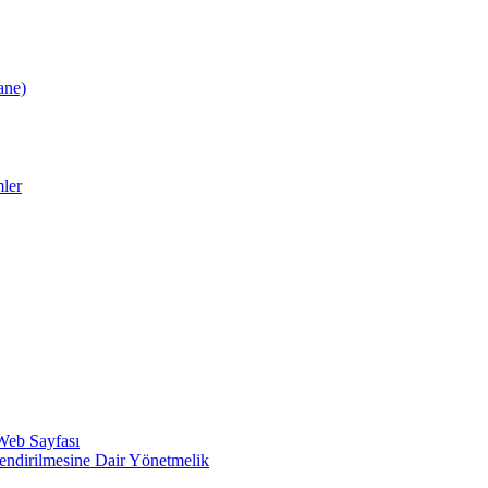
ane)
ler
 Web Sayfası
lendirilmesine Dair Yönetmelik