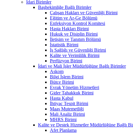
İdari Birimler
Başhekimliğe Bağlı Birimler
Çalışan Hakları ve Güvenliği Birimi
Eğitim ve Ar-Ge Bölümü
Enfeksiyon Kontrol Komitesi
Hasta Hakları Birimi
Hukuk ve Disiplin Birimi
İletişim ve Tanıtım Bölümü
İstatistik Birimi
İş Sağlığı ve Güvenliği Birimi
Kalite ve Verimlilik Birimi
Perfüzyon Birimi
İdari ve Mali İşler Müdürlüğüne Bağlı Birimler
Askom
Bilgi İşlem Birimi
Bütçe Birimi
Evrak Yönetim Hizmetleri
Gider Tahakkuk Birimi
Hasta Kabul
İhtiyaç Tespit Birimi
Maaş Mutemetliği
Mali Analiz Birimi
MHRS Birimi
Kalite ve Destek Hizmetler Müdürlüğüne Bağlı Bi
Afet Planlama