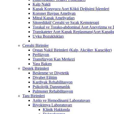
Kalp Nakli
Kapak Koruyucu Aort Kökü Değişimi İşlemleri
Koroner Baypas Ameliyatı
Mitral Kapak Ameliyatları
Sitoredüktif Cerrahi ve Sıcak Kemoterapi
Torakal ve Torako-abdominal Aort Anevrizma ve D
Transkateter Aort Kapak Replasmanı(Aort Kapağını
Uyku Bozuklukları
Cerrahi Birimler
Organ Nakil Birimleri (Kalp, Akciğer, Karaciğer)
Perfüzyon
Transfüzyon Kan Merkezi
Yara Bakım
Destek Birimleri
Beslenme ve Diyetetik
Diyabet Eğitim
Kardiyak Rehabilitasyon
Psikolojik Danışmanlık
Pulmoner Rehabilitasyon
Tanı Birimleri
Anjio ve Hemodinami Laboratuvarı
Biyokimya Laboratuvarı
Klinik Hakkında