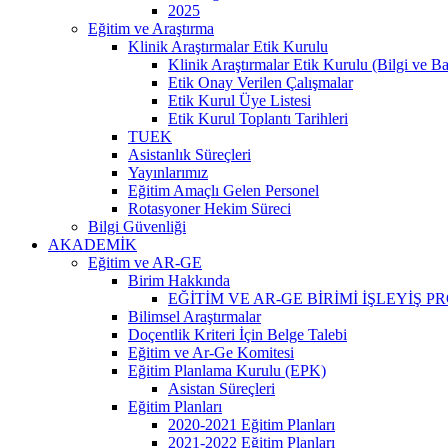
2025
Eğitim ve Araştırma
Klinik Araştırmalar Etik Kurulu
Klinik Araştırmalar Etik Kurulu (Bilgi ve B
Etik Onay Verilen Çalışmalar
Etik Kurul Üye Listesi
Etik Kurul Toplantı Tarihleri
TUEK
Asistanlık Süreçleri
Yayınlarımız
Eğitim Amaçlı Gelen Personel
Rotasyoner Hekim Süreci
Bilgi Güvenliği
AKADEMİK
Eğitim ve AR-GE
Birim Hakkında
EĞİTİM VE AR-GE BİRİMİ İŞLEYİŞ 
Bilimsel Araştırmalar
Doçentlik Kriteri İçin Belge Talebi
Eğitim ve Ar-Ge Komitesi
Eğitim Planlama Kurulu (EPK)
Asistan Süreçleri
Eğitim Planları
2020-2021 Eğitim Planları
2021-2022 Eğitim Planları