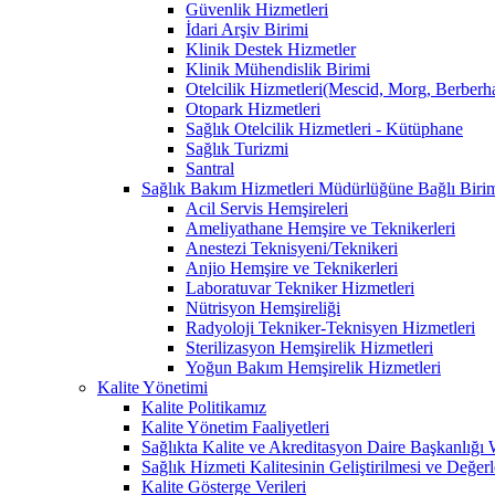
Güvenlik Hizmetleri
İdari Arşiv Birimi
Klinik Destek Hizmetler
Klinik Mühendislik Birimi
Otelcilik Hizmetleri(Mescid, Morg, Berberh
Otopark Hizmetleri
Sağlık Otelcilik Hizmetleri - Kütüphane
Sağlık Turizmi
Santral
Sağlık Bakım Hizmetleri Müdürlüğüne Bağlı Birim
Acil Servis Hemşireleri
Ameliyathane Hemşire ve Teknikerleri
Anestezi Teknisyeni/Teknikeri
Anjio Hemşire ve Teknikerleri
Laboratuvar Tekniker Hizmetleri
Nütrisyon Hemşireliği
Radyoloji Tekniker-Teknisyen Hizmetleri
Sterilizasyon Hemşirelik Hizmetleri
Yoğun Bakım Hemşirelik Hizmetleri
Kalite Yönetimi
Kalite Politikamız
Kalite Yönetim Faaliyetleri
Sağlıkta Kalite ve Akreditasyon Daire Başkanlığı
Sağlık Hizmeti Kalitesinin Geliştirilmesi ve Değer
Kalite Gösterge Verileri