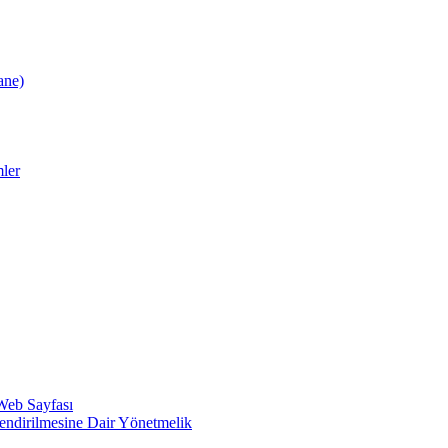
ane)
ler
 Web Sayfası
lendirilmesine Dair Yönetmelik