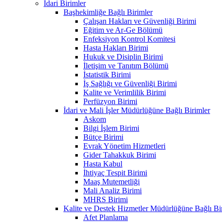
İdari Birimler
Başhekimliğe Bağlı Birimler
Çalışan Hakları ve Güvenliği Birimi
Eğitim ve Ar-Ge Bölümü
Enfeksiyon Kontrol Komitesi
Hasta Hakları Birimi
Hukuk ve Disiplin Birimi
İletişim ve Tanıtım Bölümü
İstatistik Birimi
İş Sağlığı ve Güvenliği Birimi
Kalite ve Verimlilik Birimi
Perfüzyon Birimi
İdari ve Mali İşler Müdürlüğüne Bağlı Birimler
Askom
Bilgi İşlem Birimi
Bütçe Birimi
Evrak Yönetim Hizmetleri
Gider Tahakkuk Birimi
Hasta Kabul
İhtiyaç Tespit Birimi
Maaş Mutemetliği
Mali Analiz Birimi
MHRS Birimi
Kalite ve Destek Hizmetler Müdürlüğüne Bağlı Bi
Afet Planlama