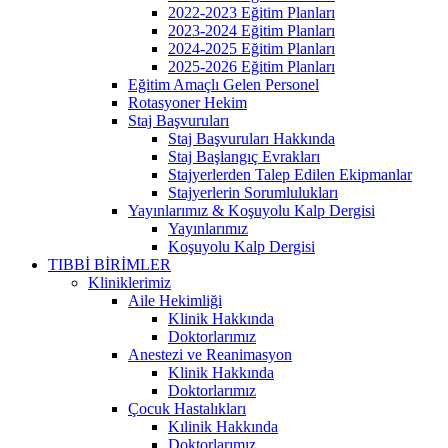
2022-2023 Eğitim Planları
2023-2024 Eğitim Planları
2024-2025 Eğitim Planları
2025-2026 Eğitim Planları
Eğitim Amaçlı Gelen Personel
Rotasyoner Hekim
Staj Başvuruları
Staj Başvuruları Hakkında
Staj Başlangıç Evrakları
Stajyerlerden Talep Edilen Ekipmanlar
Stajyerlerin Sorumlulukları
Yayınlarımız & Koşuyolu Kalp Dergisi
Yayınlarımız
Koşuyolu Kalp Dergisi
TIBBİ BİRİMLER
Kliniklerimiz
Aile Hekimliği
Klinik Hakkında
Doktorlarımız
Anestezi ve Reanimasyon
Klinik Hakkında
Doktorlarımız
Çocuk Hastalıkları
Kılinik Hakkında
Doktorlarımız