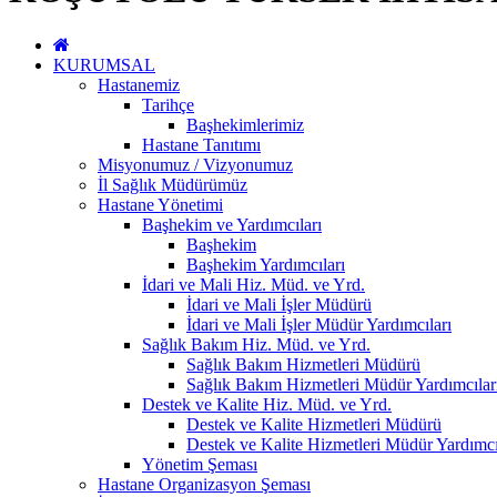
KURUMSAL
Hastanemiz
Tarihçe
Başhekimlerimiz
Hastane Tanıtımı
Misyonumuz / Vizyonumuz
İl Sağlık Müdürümüz
Hastane Yönetimi
Başhekim ve Yardımcıları
Başhekim
Başhekim Yardımcıları
İdari ve Mali Hiz. Müd. ve Yrd.
İdari ve Mali İşler Müdürü
İdari ve Mali İşler Müdür Yardımcıları
Sağlık Bakım Hiz. Müd. ve Yrd.
Sağlık Bakım Hizmetleri Müdürü
Sağlık Bakım Hizmetleri Müdür Yardımcılar
Destek ve Kalite Hiz. Müd. ve Yrd.
Destek ve Kalite Hizmetleri Müdürü
Destek ve Kalite Hizmetleri Müdür Yardımcı
Yönetim Şeması
Hastane Organizasyon Şeması