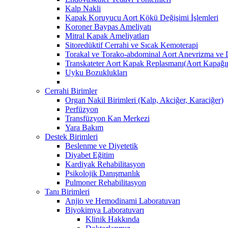
Kalp Nakli
Kapak Koruyucu Aort Kökü Değişimi İşlemleri
Koroner Baypas Ameliyatı
Mitral Kapak Ameliyatları
Sitoredüktif Cerrahi ve Sıcak Kemoterapi
Torakal ve Torako-abdominal Aort Anevrizma ve D
Transkateter Aort Kapak Replasmanı(Aort Kapağını
Uyku Bozuklukları
Cerrahi Birimler
Organ Nakil Birimleri (Kalp, Akciğer, Karaciğer)
Perfüzyon
Transfüzyon Kan Merkezi
Yara Bakım
Destek Birimleri
Beslenme ve Diyetetik
Diyabet Eğitim
Kardiyak Rehabilitasyon
Psikolojik Danışmanlık
Pulmoner Rehabilitasyon
Tanı Birimleri
Anjio ve Hemodinami Laboratuvarı
Biyokimya Laboratuvarı
Klinik Hakkında