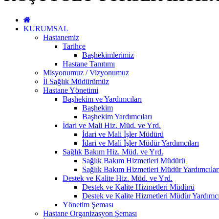
KURUMSAL
Hastanemiz
Tarihçe
Başhekimlerimiz
Hastane Tanıtımı
Misyonumuz / Vizyonumuz
İl Sağlık Müdürümüz
Hastane Yönetimi
Başhekim ve Yardımcıları
Başhekim
Başhekim Yardımcıları
İdari ve Mali Hiz. Müd. ve Yrd.
İdari ve Mali İşler Müdürü
İdari ve Mali İşler Müdür Yardımcıları
Sağlık Bakım Hiz. Müd. ve Yrd.
Sağlık Bakım Hizmetleri Müdürü
Sağlık Bakım Hizmetleri Müdür Yardımcılar
Destek ve Kalite Hiz. Müd. ve Yrd.
Destek ve Kalite Hizmetleri Müdürü
Destek ve Kalite Hizmetleri Müdür Yardımcı
Yönetim Şeması
Hastane Organizasyon Şeması