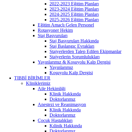
2022-2023 Eğitim Planları
2023-2024 Eğitim Planları
2024-2025 Eğitim Planları
2025-2026 Eğitim Planları
Eğitim Amaçlı Gelen Personel
Rotasyoner Hekim
Staj Başvuruları
Staj Başvuruları Hakkında
Staj Başlangıç Evrakları
Stajyerlerden Talep Edilen Ekipmanlar
Stajyerlerin Sorumlulukları
Yayınlarımız & Koşuyolu Kalp Dergisi
Yayınlarımız
Koşuyolu Kalp Dergisi
TIBBİ BİRİMLER
Kliniklerimiz
Aile Hekimliği
Klinik Hakkında
Doktorlarımız
Anestezi ve Reanimasyon
Klinik Hakkında
Doktorlarımız
Çocuk Hastalıkları
Kılinik Hakkında
Doktorlarımız