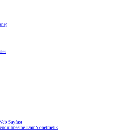
ane)
ler
 Web Sayfası
lendirilmesine Dair Yönetmelik