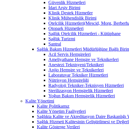
Güvenlik Hizmetleri
İdari Arşiv Birimi
Klinik Destek Hizmetler
Klinik Mühendislik Birimi
Otelcilik Hizmetleri(Mescid, Morg, Berberh
Otopark Hizmetleri
Sağlık Otelcilik Hizmetleri - Kütüphane
Sağlık Turizmi
Santral
Sağlık Bakım Hizmetleri Müdürlüğüne Bağlı Birim
Acil Servis Hemşireleri
Ameliyathane Hemşire ve Teknikerleri
Anestezi Teknisyeni/Teknikeri
Anjio Hemşire ve Teknikerleri
Laboratuvar Tekniker Hizmetleri
Nütrisyon Hemşireliği
Radyoloji Tekniker-Teknisyen Hizmetleri
Sterilizasyon Hemşirelik Hizmetleri
Yoğun Bakım Hemşirelik Hizmetleri
Kalite Yönetimi
Kalite Politikamız
Kalite Yönetim Faaliyetleri
Sağlıkta Kalite ve Akreditasyon Daire Başkanlığı
Sağlık Hizmeti Kalitesinin Geliştirilmesi ve Değer
Kalite Gösterge Verileri