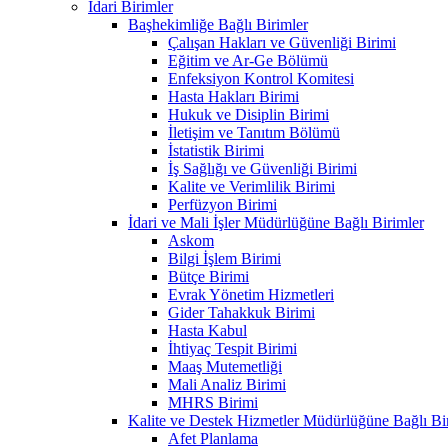
İdari Birimler
Başhekimliğe Bağlı Birimler
Çalışan Hakları ve Güvenliği Birimi
Eğitim ve Ar-Ge Bölümü
Enfeksiyon Kontrol Komitesi
Hasta Hakları Birimi
Hukuk ve Disiplin Birimi
İletişim ve Tanıtım Bölümü
İstatistik Birimi
İş Sağlığı ve Güvenliği Birimi
Kalite ve Verimlilik Birimi
Perfüzyon Birimi
İdari ve Mali İşler Müdürlüğüne Bağlı Birimler
Askom
Bilgi İşlem Birimi
Bütçe Birimi
Evrak Yönetim Hizmetleri
Gider Tahakkuk Birimi
Hasta Kabul
İhtiyaç Tespit Birimi
Maaş Mutemetliği
Mali Analiz Birimi
MHRS Birimi
Kalite ve Destek Hizmetler Müdürlüğüne Bağlı Bi
Afet Planlama