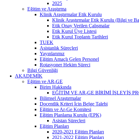
2025
Eğitim ve Araştırma
Klinik Araştırmalar Etik Kurulu
Klinik Araştırmalar Etik Kurulu (Bilgi ve B
Etik Onay Verilen Çalışmalar
Etik Kurul Üye Listesi
Etik Kurul Toplantı Tarihleri
TUEK
Asistanlık Süreçleri
Yayınlarımız
Eğitim Amaçlı Gelen Personel
Rotasyoner Hekim Süreci
Bilgi Güvenliği
AKADEMİK
Eğitim ve AR-GE
Birim Hakkında
EĞİTİM VE AR-GE BİRİMİ İŞLEYİŞ 
Bilimsel Araştırmalar
Doçentlik Kriteri İçin Belge Talebi
Eğitim ve Ar-Ge Komitesi
Eğitim Planlama Kurulu (EPK)
Asistan Süreçleri
Eğitim Planları
2020-2021 Eğitim Planları
2021-2022 Eğitim Planları