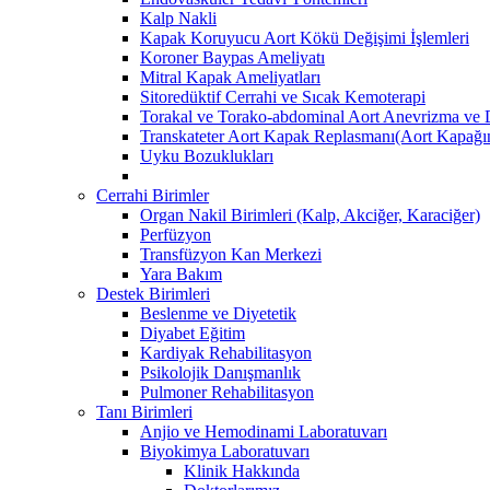
Kalp Nakli
Kapak Koruyucu Aort Kökü Değişimi İşlemleri
Koroner Baypas Ameliyatı
Mitral Kapak Ameliyatları
Sitoredüktif Cerrahi ve Sıcak Kemoterapi
Torakal ve Torako-abdominal Aort Anevrizma ve D
Transkateter Aort Kapak Replasmanı(Aort Kapağını
Uyku Bozuklukları
Cerrahi Birimler
Organ Nakil Birimleri (Kalp, Akciğer, Karaciğer)
Perfüzyon
Transfüzyon Kan Merkezi
Yara Bakım
Destek Birimleri
Beslenme ve Diyetetik
Diyabet Eğitim
Kardiyak Rehabilitasyon
Psikolojik Danışmanlık
Pulmoner Rehabilitasyon
Tanı Birimleri
Anjio ve Hemodinami Laboratuvarı
Biyokimya Laboratuvarı
Klinik Hakkında