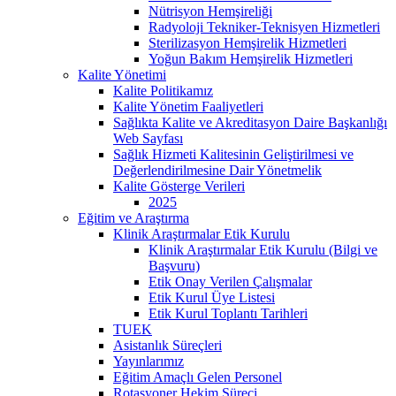
Nütrisyon Hemşireliği
Radyoloji Tekniker-Teknisyen Hizmetleri
Sterilizasyon Hemşirelik Hizmetleri
Yoğun Bakım Hemşirelik Hizmetleri
Kalite Yönetimi
Kalite Politikamız
Kalite Yönetim Faaliyetleri
Sağlıkta Kalite ve Akreditasyon Daire Başkanlığı
Web Sayfası
Sağlık Hizmeti Kalitesinin Geliştirilmesi ve
Değerlendirilmesine Dair Yönetmelik
Kalite Gösterge Verileri
2025
Eğitim ve Araştırma
Klinik Araştırmalar Etik Kurulu
Klinik Araştırmalar Etik Kurulu (Bilgi ve
Başvuru)
Etik Onay Verilen Çalışmalar
Etik Kurul Üye Listesi
Etik Kurul Toplantı Tarihleri
TUEK
Asistanlık Süreçleri
Yayınlarımız
Eğitim Amaçlı Gelen Personel
Rotasyoner Hekim Süreci