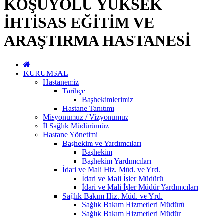
KOŞUYOLU YÜKSEK
İHTİSAS EĞİTİM VE
ARAŞTIRMA HASTANESİ
KURUMSAL
Hastanemiz
Tarihçe
Başhekimlerimiz
Hastane Tanıtımı
Misyonumuz / Vizyonumuz
İl Sağlık Müdürümüz
Hastane Yönetimi
Başhekim ve Yardımcıları
Başhekim
Başhekim Yardımcıları
İdari ve Mali Hiz. Müd. ve Yrd.
İdari ve Mali İşler Müdürü
İdari ve Mali İşler Müdür Yardımcıları
Sağlık Bakım Hiz. Müd. ve Yrd.
Sağlık Bakım Hizmetleri Müdürü
Sağlık Bakım Hizmetleri Müdür