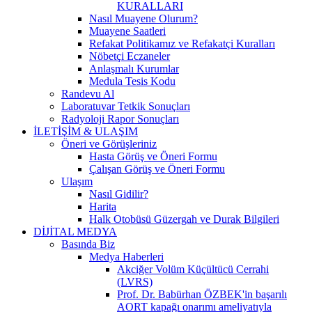
KURALLARI
Nasıl Muayene Olurum?
Muayene Saatleri
Refakat Politikamız ve Refakatçi Kuralları
Nöbetçi Eczaneler
Anlaşmalı Kurumlar
Medula Tesis Kodu
Randevu Al
Laboratuvar Tetkik Sonuçları
Radyoloji Rapor Sonuçları
İLETİŞİM & ULAŞIM
Öneri ve Görüşleriniz
Hasta Görüş ve Öneri Formu
Çalışan Görüş ve Öneri Formu
Ulaşım
Nasıl Gidilir?
Harita
Halk Otobüsü Güzergah ve Durak Bilgileri
DİJİTAL MEDYA
Basında Biz
Medya Haberleri
Akciğer Volüm Küçültücü Cerrahi
(LVRS)
Prof. Dr. Babürhan ÖZBEK'in başarılı
AORT kapağı onarımı ameliyatıyla