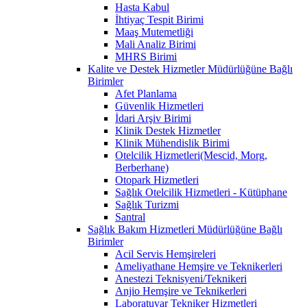
Hasta Kabul
İhtiyaç Tespit Birimi
Maaş Mutemetliği
Mali Analiz Birimi
MHRS Birimi
Kalite ve Destek Hizmetler Müdürlüğüne Bağlı
Birimler
Afet Planlama
Güvenlik Hizmetleri
İdari Arşiv Birimi
Klinik Destek Hizmetler
Klinik Mühendislik Birimi
Otelcilik Hizmetleri(Mescid, Morg,
Berberhane)
Otopark Hizmetleri
Sağlık Otelcilik Hizmetleri - Kütüphane
Sağlık Turizmi
Santral
Sağlık Bakım Hizmetleri Müdürlüğüne Bağlı
Birimler
Acil Servis Hemşireleri
Ameliyathane Hemşire ve Teknikerleri
Anestezi Teknisyeni/Teknikeri
Anjio Hemşire ve Teknikerleri
Laboratuvar Tekniker Hizmetleri