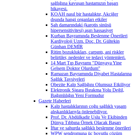
sağlığına kavuşan hastamızın başarı
hikayesi.
KOAH nasıl bir hastalıktır, Akciğer
dışında hangi organları etkiler
Şah damarındaki (karotis sinüsü
hipersensitivitesi) aşırı hassasiyet
Kurban Bayramında Beslenme Önerileri
Kardiyoloji Uzm. Doç. Dr. Gültekin
Günhan DEMİR
Ritim bozuklukları, çarpıntı, ani riskler
belirtiler, nedenler ve tedavi yöntemleri.
14 Mart Tıp Bayramı "Dünyaya Yine
Gelsem Doktor Olurdum"
Ramazan Bayramında Diyabet Hastalarına
Sağlık Tavsiyeleri
Obezite Kalp Sağlığını Olumsuz Etkiliyor
Elektronik Sigara Bırakma Yolu Değil,
Bağımlılığın Yeni Formudur
Gazete Haberleri
Kalp hastalıklarının çoğu sağlıklı yaşam
alışkanlıklarıyla önlenebiliyor.
Prof. Dr. Abdülkadir Uslu Ve Ekibinden
Dünya Tıbbına Örnek Olacak Başarı
İftar ve sahurda sağlıklı beslenme önerileri
WPW sendromuna üç boyutlu çözüm