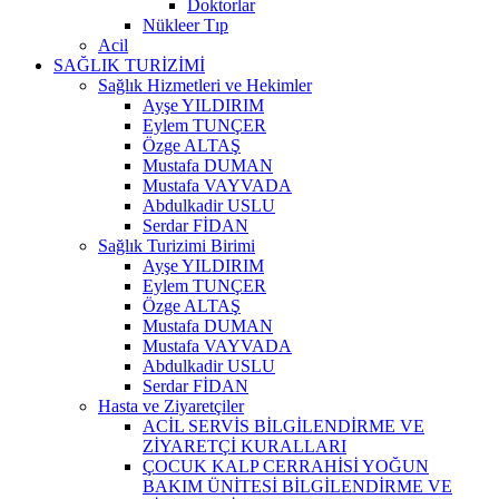
Doktorlar
Nükleer Tıp
Acil
SAĞLIK TURİZİMİ
Sağlık Hizmetleri ve Hekimler
Ayşe YILDIRIM
Eylem TUNÇER
Özge ALTAŞ
Mustafa DUMAN
Mustafa VAYVADA
Abdulkadir USLU
Serdar FİDAN
Sağlık Turizimi Birimi
Ayşe YILDIRIM
Eylem TUNÇER
Özge ALTAŞ
Mustafa DUMAN
Mustafa VAYVADA
Abdulkadir USLU
Serdar FİDAN
Hasta ve Ziyaretçiler
ACİL SERVİS BİLGİLENDİRME VE
ZİYARETÇİ KURALLARI
ÇOCUK KALP CERRAHİSİ YOĞUN
BAKIM ÜNİTESİ BİLGİLENDİRME VE