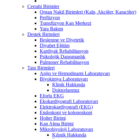
Cerrahi Birimler
Organ Nakil Birimleri (Kalp, Akciğer, Karaciğer)
Perfüzyon
Transfüzyon Kan Merkezi
Yara Bakım
Destek Birimleri
Beslenme ve Diyetetik
Diyabet Eğitim
Kardiyak Rehabilitasyon
Psikolojik Danışmanlık
Pulmoner Rehabilitasyon
Tanı Birimleri
Anjio ve Hemodinami Laboratuvarı
Biyokimya Laboratuvarı
Klinik Hakkında
Doktorlarımız
Eforlu EKG
Ekokardiyografi Laboratuvarı
Elektrokardiyografi (EKG)
Endoskopi ve kolonoskopi
Holter Birimi
Kan Alma Birimi
Mikrobiyoloji Laboratuvarı
Kılınik Hakkında