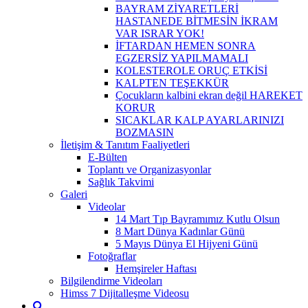
BAYRAM ZİYARETLERİ
HASTANEDE BİTMESİN İKRAM
VAR ISRAR YOK!
İFTARDAN HEMEN SONRA
EGZERSİZ YAPILMAMALI
KOLESTEROLE ORUÇ ETKİSİ
KALPTEN TEŞEKKÜR
Çocukların kalbini ekran değil HAREKET
KORUR
SICAKLAR KALP AYARLARINIZI
BOZMASIN
İletişim & Tanıtım Faaliyetleri
E-Bülten
Toplantı ve Organizasyonlar
Sağlık Takvimi
Galeri
Videolar
14 Mart Tıp Bayramımız Kutlu Olsun
8 Mart Dünya Kadınlar Günü
5 Mayıs Dünya El Hijyeni Günü
Fotoğraflar
Hemşireler Haftası
Bilgilendirme Videoları
Himss 7 Dijitalleşme Videosu