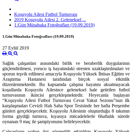
Koşuyolu Ailesi Futbol Turnuvası
2019 Koşuyolu Ailesi 2. Geleneksel ...
1.Gün Müsabaka Fotoğrafları (19.09.2019)
1.Gün Müsabaka Fotoğrafları (19.09.2019)
27 Eylül 2019
Sağlık çalışanları arasındaki birlik ve beraberlik duygularının
güçlendirilmesi, yorucu iş hayatındaki stresten uzaklaştırılmaları ve
sporun teşvik edilmesi amacıyla Koşuyolu Yüksek İhtisas Eğitim ve
Araştırma Hastanesi tarafından birçok sosyal etkinlik
düzenlenmektedir. Bu kapsamda çalışma hayatını aksatmayacak
koşullarda
Koşuyolu Ailesince geleneksel hale getirilen futbol
turnuvasının ikincisi gerçekleşmektedir. Heyecanla başlayan
“Koşuyolu Ailesi Futbol Turnuvası Cevat Yakut Sezonu”nun ilk
karşılaşmaları Cevizli Halı Saha Spor Tesisinde her hafta Perşembe
günleri gerçekleşecektir. Koşuyolu Ailesinin oluşturduğu 8 takımın
forma giydiği turnuva, kıyasıya mücadelelerle 6haftalık sürede
oynanan 9 maç ile şampiyonunu belirleyecektir.
Çalışanların yoğun ilgi gösterdiği etkinlikte Koşuyolu Yüksek