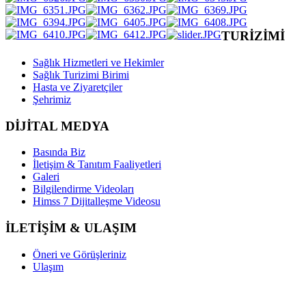
TURİZİMİ
Sağlık Hizmetleri ve Hekimler
Sağlık Turizimi Birimi
Hasta ve Ziyaretçiler
Şehrimiz
DİJİTAL MEDYA
Basında Biz
İletişim & Tanıtım Faaliyetleri
Galeri
Bilgilendirme Videoları
Himss 7 Dijitalleşme Videosu
İLETİŞİM & ULAŞIM
Öneri ve Görüşleriniz
Ulaşım