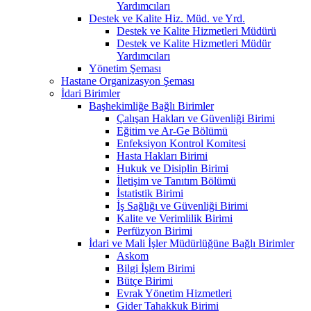
Yardımcıları
Destek ve Kalite Hiz. Müd. ve Yrd.
Destek ve Kalite Hizmetleri Müdürü
Destek ve Kalite Hizmetleri Müdür
Yardımcıları
Yönetim Şeması
Hastane Organizasyon Şeması
İdari Birimler
Başhekimliğe Bağlı Birimler
Çalışan Hakları ve Güvenliği Birimi
Eğitim ve Ar-Ge Bölümü
Enfeksiyon Kontrol Komitesi
Hasta Hakları Birimi
Hukuk ve Disiplin Birimi
İletişim ve Tanıtım Bölümü
İstatistik Birimi
İş Sağlığı ve Güvenliği Birimi
Kalite ve Verimlilik Birimi
Perfüzyon Birimi
İdari ve Mali İşler Müdürlüğüne Bağlı Birimler
Askom
Bilgi İşlem Birimi
Bütçe Birimi
Evrak Yönetim Hizmetleri
Gider Tahakkuk Birimi