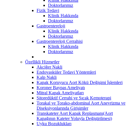
Klinik Hakkında
Doktorlarımız
Fizik Tedavi
Klinik Hakkında
Doktorlarımız
Gastroentereloji
Klinik Hakkında
Doktorlarımız
Gastroentereloji Cerrahisi
Klinik Hakkında
Doktorlarımız
Özellikli Hizmetler
Akciğer Nakli
Endovasküler Tedavi Yöntemleri
Kalp Nakli
Kapak Koruyucu Aort Kökü Değişimi İşlemleri
Koroner Baypas Ameliyatı
Mitral Kapak Ameliyatları
Sitoredüktif Cerrahi ve Sıcak Kemoterapi
Torakal ve Torako-abdominal Aort Anevrizma ve
Diseksiyonlarında Girişimler
Transkateter Aort Kapak Replasmanı(Aort
Kapağının Kateter Yoluyla Değiştirilmesi)
Uyku Bozuklukları