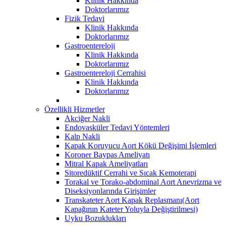
Klinik Hakkında
Doktorlarımız
Fizik Tedavi
Klinik Hakkında
Doktorlarımız
Gastroentereloji
Klinik Hakkında
Doktorlarımız
Gastroentereloji Cerrahisi
Klinik Hakkında
Doktorlarımız
Özellikli Hizmetler
Akciğer Nakli
Endovasküler Tedavi Yöntemleri
Kalp Nakli
Kapak Koruyucu Aort Kökü Değişimi İşlemleri
Koroner Baypas Ameliyatı
Mitral Kapak Ameliyatları
Sitoredüktif Cerrahi ve Sıcak Kemoterapi
Torakal ve Torako-abdominal Aort Anevrizma ve
Diseksiyonlarında Girişimler
Transkateter Aort Kapak Replasmanı(Aort
Kapağının Kateter Yoluyla Değiştirilmesi)
Uyku Bozuklukları