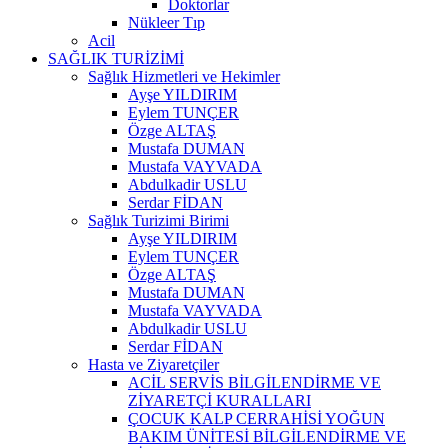
Doktorlar
Nükleer Tıp
Acil
SAĞLIK TURİZİMİ
Sağlık Hizmetleri ve Hekimler
Ayşe YILDIRIM
Eylem TUNÇER
Özge ALTAŞ
Mustafa DUMAN
Mustafa VAYVADA
Abdulkadir USLU
Serdar FİDAN
Sağlık Turizimi Birimi
Ayşe YILDIRIM
Eylem TUNÇER
Özge ALTAŞ
Mustafa DUMAN
Mustafa VAYVADA
Abdulkadir USLU
Serdar FİDAN
Hasta ve Ziyaretçiler
ACİL SERVİS BİLGİLENDİRME VE
ZİYARETÇİ KURALLARI
ÇOCUK KALP CERRAHİSİ YOĞUN
BAKIM ÜNİTESİ BİLGİLENDİRME VE