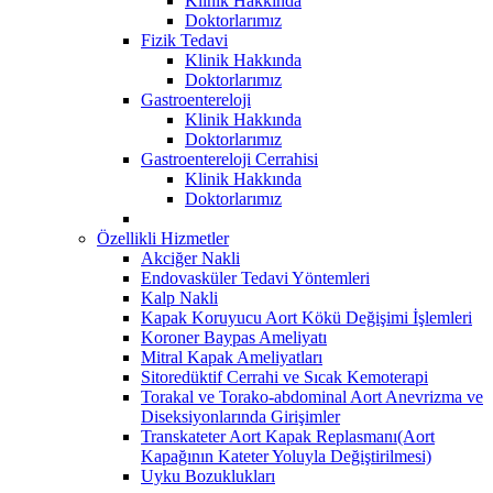
Klinik Hakkında
Doktorlarımız
Fizik Tedavi
Klinik Hakkında
Doktorlarımız
Gastroentereloji
Klinik Hakkında
Doktorlarımız
Gastroentereloji Cerrahisi
Klinik Hakkında
Doktorlarımız
Özellikli Hizmetler
Akciğer Nakli
Endovasküler Tedavi Yöntemleri
Kalp Nakli
Kapak Koruyucu Aort Kökü Değişimi İşlemleri
Koroner Baypas Ameliyatı
Mitral Kapak Ameliyatları
Sitoredüktif Cerrahi ve Sıcak Kemoterapi
Torakal ve Torako-abdominal Aort Anevrizma ve
Diseksiyonlarında Girişimler
Transkateter Aort Kapak Replasmanı(Aort
Kapağının Kateter Yoluyla Değiştirilmesi)
Uyku Bozuklukları