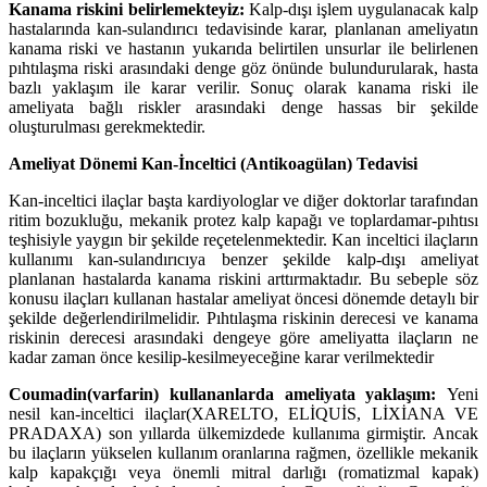
Kanama riskini belirlemekteyiz:
Kalp-dışı işlem uygulanacak kalp
hastalarında kan-sulandırıcı tedavisinde karar, planlanan ameliyatın
kanama riski ve hastanın yukarıda belirtilen unsurlar ile belirlenen
pıhtılaşma riski arasındaki denge göz önünde bulundurularak, hasta
bazlı yaklaşım ile karar verilir. Sonuç olarak kanama riski ile
ameliyata bağlı riskler arasındaki denge hassas bir şekilde
oluşturulması gerekmektedir.
Ameliyat Dönemi Kan-İnceltici (Antikoagülan) Tedavisi
Kan-inceltici ilaçlar başta kardiyologlar ve diğer doktorlar tarafından
ritim bozukluğu, mekanik protez kalp kapağı ve toplardamar-pıhtısı
teşhisiyle yaygın bir şekilde reçetelenmektedir. Kan inceltici ilaçların
kullanımı kan-sulandırıcıya benzer şekilde kalp-dışı ameliyat
planlanan hastalarda kanama riskini arttırmaktadır. Bu sebeple söz
konusu ilaçları kullanan hastalar ameliyat öncesi dönemde detaylı bir
şekilde değerlendirilmelidir. Pıhtılaşma riskinin derecesi ve kanama
riskinin derecesi arasındaki dengeye göre ameliyatta ilaçların ne
kadar zaman önce kesilip-kesilmeyeceğine karar verilmektedir
Coumadin(varfarin) kullananlarda ameliyata yaklaşım:
Yeni
nesil kan-inceltici ilaçlar(XARELTO, ELİQUİS, LİXİANA VE
PRADAXA) son yıllarda ülkemizdede kullanıma girmiştir. Ancak
bu ilaçların yükselen kullanım oranlarına rağmen, özellikle mekanik
kalp kapakçığı veya önemli mitral darlığı (romatizmal kapak)