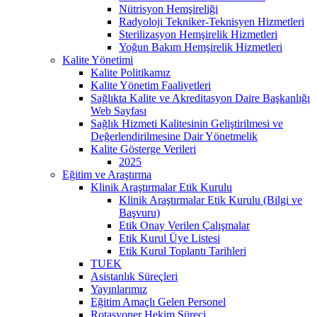
Nütrisyon Hemşireliği
Radyoloji Tekniker-Teknisyen Hizmetleri
Sterilizasyon Hemşirelik Hizmetleri
Yoğun Bakım Hemşirelik Hizmetleri
Kalite Yönetimi
Kalite Politikamız
Kalite Yönetim Faaliyetleri
Sağlıkta Kalite ve Akreditasyon Daire Başkanlığı
Web Sayfası
Sağlık Hizmeti Kalitesinin Geliştirilmesi ve
Değerlendirilmesine Dair Yönetmelik
Kalite Gösterge Verileri
2025
Eğitim ve Araştırma
Klinik Araştırmalar Etik Kurulu
Klinik Araştırmalar Etik Kurulu (Bilgi ve
Başvuru)
Etik Onay Verilen Çalışmalar
Etik Kurul Üye Listesi
Etik Kurul Toplantı Tarihleri
TUEK
Asistanlık Süreçleri
Yayınlarımız
Eğitim Amaçlı Gelen Personel
Rotasyoner Hekim Süreci