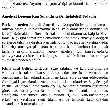
anındaki anestezi (uyutma-uyuşturma) tipi bu konuda karar vermede
etkilidir.
Ameliyat Dönemi Kan Sulandırıcı (Antiplatelet) Tedavisi
Bu konu neden önemli:
Amerika ve Avrupa’da her yıl ortalama 1
milyon hastaya kalp-damarına stent (kalp damarlarına konulan tel
kafes) takılmaktadır. Stentli hastalarda stent tıkanması, kalp krizi ve
inme (felç) gibi damar problemlerinden korunmak amacıyla, değişen
sürelerde
tekli,
ya da
ikili
kan-sulandırıcı ilaç tedavisi verilmektedir.
Kalp-dışı ameliyat planlanan hastalarda kan-sulandırıcı kullanmak
kanama riskini arttırabilir, ancak ameliyat için kan-sulandırıcı
tedaviye ara verilmesi ise kalp açısından tehlikeli durumların ortaya
çıkmasına neden olabilir.
Riski nasıl belirlemekteyiz:
Stent takılmış ve kalp-dışı ameliyat
yapılacak hastalarda kan-sulandırıcı tedavisine karar vermede en
önemli unsur kan-sulandırıcıların ne kadar süre devam edileceğidir.
Genel yaklaşım olarak stent sonrası ikili-kan sulandırıcı 6 ay ile 1 yıl
verilir. Bu yüzden, ameliyatın özelliği ve stentin takılma durumuna
göre, hastalarda yukarıda belirtilen süreler tamamlanana kadar,
ameliyatın ertelenmesi düşünülmelidir. Çünkü kan-sulandırıcıya
erken ara verilmesi stent tıkanması ve tehlikeli kalp olayları
açısından risk taşımaktadır.