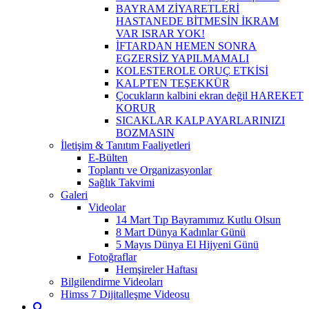
BAYRAM ZİYARETLERİ
HASTANEDE BİTMESİN İKRAM
VAR ISRAR YOK!
İFTARDAN HEMEN SONRA
EGZERSİZ YAPILMAMALI
KOLESTEROLE ORUÇ ETKİSİ
KALPTEN TEŞEKKÜR
Çocukların kalbini ekran değil HAREKET
KORUR
SICAKLAR KALP AYARLARINIZI
BOZMASIN
İletişim & Tanıtım Faaliyetleri
E-Bülten
Toplantı ve Organizasyonlar
Sağlık Takvimi
Galeri
Videolar
14 Mart Tıp Bayramımız Kutlu Olsun
8 Mart Dünya Kadınlar Günü
5 Mayıs Dünya El Hijyeni Günü
Fotoğraflar
Hemşireler Haftası
Bilgilendirme Videoları
Himss 7 Dijitalleşme Videosu