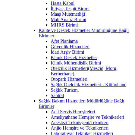
Hasta Kabul
İhtiyaç Tespit Birimi
Maaş Mutemetliği
Mali Analiz Birimi
MHRS Birimi
Kalite ve Destek Hizmetler Müdürlüğüne Bağlı
Birimler
Afet Planlama
Güvenlik Hizmetleri
İdari Arşiv Birimi
Klinik Destek Hizmetler
Klinik Mühendislik Birimi
Otelcilik Hizmetleri(Mescid, Morg,
Berberhane)
Otopark Hizmetleri
Sağlık Otelcilik Hizmetleri - Kütüphane
Sağlık Turizmi
Santral
Sağlık Bakım Hizmetleri Müdürlüğüne Bağlı
Birimler
Acil Servis Hemşireleri
Ameliyathane Hemşire ve Teknikerleri
Anestezi Teknisyeni/Teknikeri
Anjio Hemşire ve Teknikerleri
Laboratuvar Tekniker Hizmetleri