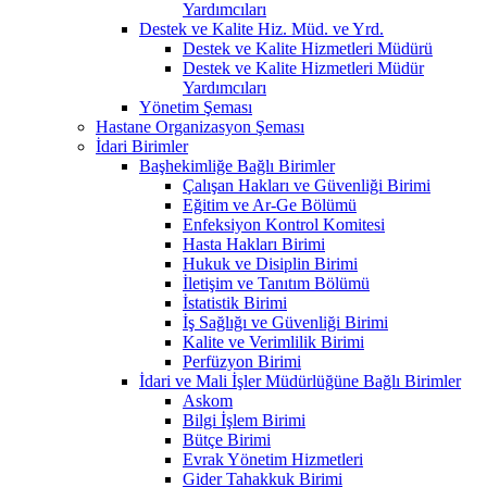
Yardımcıları
Destek ve Kalite Hiz. Müd. ve Yrd.
Destek ve Kalite Hizmetleri Müdürü
Destek ve Kalite Hizmetleri Müdür
Yardımcıları
Yönetim Şeması
Hastane Organizasyon Şeması
İdari Birimler
Başhekimliğe Bağlı Birimler
Çalışan Hakları ve Güvenliği Birimi
Eğitim ve Ar-Ge Bölümü
Enfeksiyon Kontrol Komitesi
Hasta Hakları Birimi
Hukuk ve Disiplin Birimi
İletişim ve Tanıtım Bölümü
İstatistik Birimi
İş Sağlığı ve Güvenliği Birimi
Kalite ve Verimlilik Birimi
Perfüzyon Birimi
İdari ve Mali İşler Müdürlüğüne Bağlı Birimler
Askom
Bilgi İşlem Birimi
Bütçe Birimi
Evrak Yönetim Hizmetleri
Gider Tahakkuk Birimi