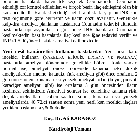
bulunan hastalarda halen tek seçenek Coumadindir. Coumadin
etkinliği zor kontrol edilebilen ve birçok besin-ilaç etkileşimi olan bir
kan-incelticidir. Kandaki etkinliği belirli aralıklarla yapılan INR kan
testi ölçümüne göre belirlenir ve ilacın dozu ayarlanır. Genellikle
kalp-dışı ameliyat planlanan hastalarda Coumadin tedavisi altındaki
hastalarda operasyondan 5 gün önce INR bakılarak Coumadin
kesilmektedir, bazı hastalarda ilaç kesilince iğne tedavisi verilir ve
INR<1.5 düşünce hastalar ameliyat edilmektedir.
Yeni nesil kan-inceltici kullanan hastalarda:
Yeni nesil kan-
inceltici kullanan
(
)
XARELTO, ELİQUİS, LİXİANA VE PRADAXA
hastalarda ameliyat döneminde genellikle böbrek fonksiyonları
normal ise, ameliyat öncesi dönemde kanama riski düşük
ameliyatlardan (meme, katarakt, fıtık ameliyatı gibi) önce ortalama 2
gün öncesinden, kanama riski yüksek ameliyatlardan (beyin, prostat,
karaciğer ameliyatı gibi) ise ortalama 3 gün öncesinden ilacın
kesilmesi şeklindedir. Ameliyat sonrası ise genellikle kanama riski
düşük ameliyatlarda 24.cü saatten sonra, kanama riski yüksek
ameliyatlarda 48-72.ci saatten sonra yeni nesil kan-inceltici ilaçlara
yeniden başlanması yönündedir.
Doç. Dr. Ali KARAGÖZ
Kardiyoloji Uzmanı