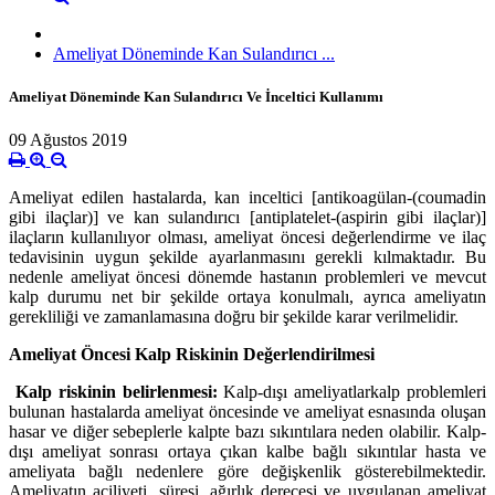
Ameliyat Döneminde Kan Sulandırıcı ...
Ameliyat Döneminde Kan Sulandırıcı Ve İnceltici Kullanımı
09 Ağustos 2019
Ameliyat edilen
hastalarda, kan inceltici [antikoagülan-(coumadin
gibi ilaçlar)] ve kan sulandırıcı [antiplatelet-(aspirin gibi ilaçlar)]
ilaçların kullanılıyor olması, ameliyat öncesi değerlendirme ve ilaç
tedavisinin uygun şekilde ayarlanmasını gerekli kılmaktadır. Bu
nedenle ameliyat öncesi dönemde hastanın problemleri ve mevcut
kalp durumu net bir şekilde ortaya konulmalı, ayrıca ameliyatın
gerekliliği ve zamanlamasına doğru bir şekilde karar verilmelidir.
Ameliyat Öncesi Kalp Riskinin Değerlendirilmesi
Kalp riskinin belirlenmesi:
Kalp-dışı ameliyatlar
kalp problemleri
bulunan hastalarda ameliyat öncesinde ve ameliyat esnasında oluşan
hasar ve diğer sebeplerle kalpte bazı sıkıntılara neden olabilir. Kalp-
dışı ameliyat sonrası ortaya çıkan kalbe bağlı sıkıntılar hasta ve
ameliyata bağlı nedenlere göre değişkenlik gösterebilmektedir.
Ameliyatın aciliyeti, süresi, ağırlık derecesi ve uygulanan ameliyat