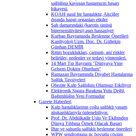
sağlığına kavuşan hastamızın başarı
hikayesi.
KOAH nasıl bir hastalıktır, Akciğer
dışında hangi organları etkiler
Şah damarındaki (karotis sinüsü
hipersensitivitesi) aşırı hassasiyet
Kurban Bayramında Beslenme Önerileri
Kardiyoloji Uzm. Doç. Dr. Gültekin
Günhan DEMİR
Ritim bozuklukları, çarpıntı, ani riskler
belirtiler, nedenler ve tedavi yöntemleri.
14 Mart Tıp Bayramı "Dünyaya Yine
Gelsem Doktor Olurdum"
Ramazan Bayramında Diyabet Hastalarına
Sağlık Tavsiyeleri
Obezite Kalp Sağlığını Olumsuz Etkiliyor
Elektronik Sigara Bırakma Yolu Değil,
Bağımlılığın Yeni Formudur
Gazete Haberleri
Kalp hastalıklarının çoğu sağlıklı yaşam
alışkanlıklarıyla önlenebiliyor.
Prof. Dr. Abdülkadir Uslu Ve Ekibinden
Dünya Tıbbına Örnek Olacak Başarı
İftar ve sahurda sağlıklı beslenme önerileri
WPW sendromuna üç boyutlu çözüm