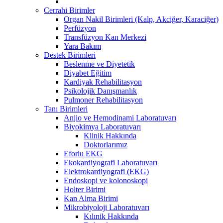
Cerrahi Birimler
Organ Nakil Birimleri (Kalp, Akciğer, Karaciğer)
Perfüzyon
Transfüzyon Kan Merkezi
Yara Bakım
Destek Birimleri
Beslenme ve Diyetetik
Diyabet Eğitim
Kardiyak Rehabilitasyon
Psikolojik Danışmanlık
Pulmoner Rehabilitasyon
Tanı Birimleri
Anjio ve Hemodinami Laboratuvarı
Biyokimya Laboratuvarı
Klinik Hakkında
Doktorlarımız
Eforlu EKG
Ekokardiyografi Laboratuvarı
Elektrokardiyografi (EKG)
Endoskopi ve kolonoskopi
Holter Birimi
Kan Alma Birimi
Mikrobiyoloji Laboratuvarı
Kılınik Hakkında