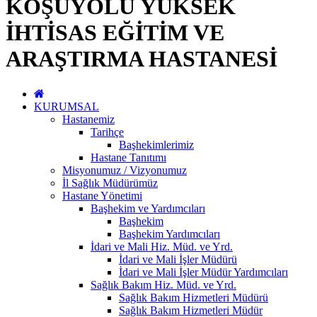
KOŞUYOLU YÜKSEK
İHTİSAS EĞİTİM VE
ARAŞTIRMA HASTANESİ
KURUMSAL
Hastanemiz
Tarihçe
Başhekimlerimiz
Hastane Tanıtımı
Misyonumuz / Vizyonumuz
İl Sağlık Müdürümüz
Hastane Yönetimi
Başhekim ve Yardımcıları
Başhekim
Başhekim Yardımcıları
İdari ve Mali Hiz. Müd. ve Yrd.
İdari ve Mali İşler Müdürü
İdari ve Mali İşler Müdür Yardımcıları
Sağlık Bakım Hiz. Müd. ve Yrd.
Sağlık Bakım Hizmetleri Müdürü
Sağlık Bakım Hizmetleri Müdür