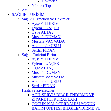
Doktorlar
Nükleer Tıp
Acil
SAĞLIK TURİZİMİ
Sağlık Hizmetleri ve Hekimler
Ayşe YILDIRIM
Eylem TUNÇER
Özge ALTAŞ
Mustafa DUMAN
Mustafa VAYVADA
Abdulkadir USLU
Serdar FİDAN
Sağlık Turizimi Birimi
Ayşe YILDIRIM
Eylem TUNÇER
Özge ALTAŞ
Mustafa DUMAN
Mustafa VAYVADA
Abdulkadir USLU
Serdar FİDAN
Hasta ve Ziyaretçiler
ACİL SERVİS BİLGİLENDİRME VE
ZİYARETÇİ KURALLARI
ÇOCUK KALP CERRAHİSİ YOĞUN
BAKIM ÜNİTESİ BİLGİLENDİRME VE