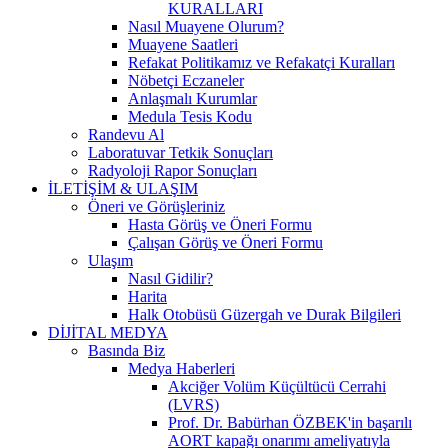
KURALLARI
Nasıl Muayene Olurum?
Muayene Saatleri
Refakat Politikamız ve Refakatçi Kuralları
Nöbetçi Eczaneler
Anlaşmalı Kurumlar
Medula Tesis Kodu
Randevu Al
Laboratuvar Tetkik Sonuçları
Radyoloji Rapor Sonuçları
İLETİŞİM & ULAŞIM
Öneri ve Görüşleriniz
Hasta Görüş ve Öneri Formu
Çalışan Görüş ve Öneri Formu
Ulaşım
Nasıl Gidilir?
Harita
Halk Otobüsü Güzergah ve Durak Bilgileri
DİJİTAL MEDYA
Basında Biz
Medya Haberleri
Akciğer Volüm Küçültücü Cerrahi
(LVRS)
Prof. Dr. Babürhan ÖZBEK'in başarılı
AORT kapağı onarımı ameliyatıyla